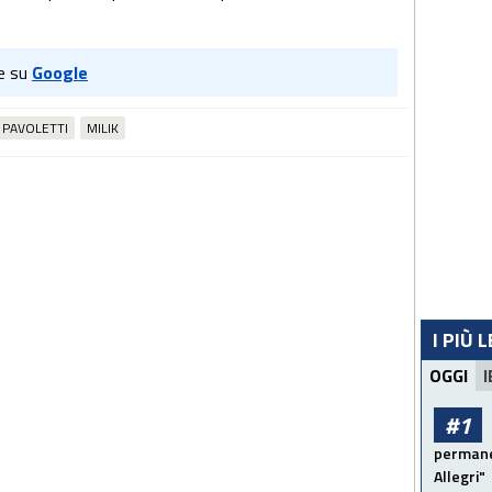
e su
Google
PAVOLETTI
MILIK
I PIÙ 
OGGI
I
#1
permanen
Allegri"