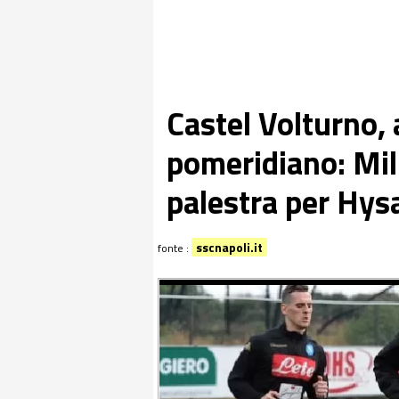
Castel Volturno,
pomeridiano: Mili
palestra per Hys
sscnapoli.it
fonte :