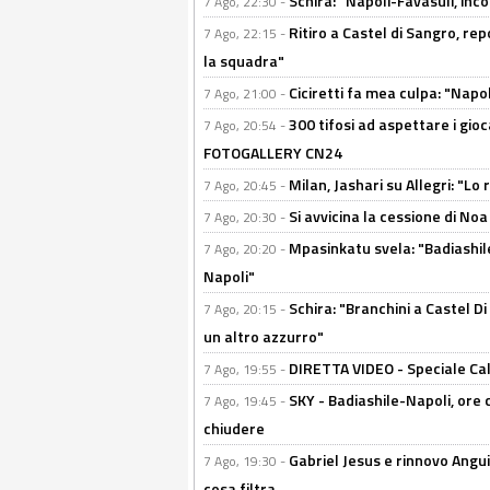
Schira: "Napoli-Favasuli, in
7 Ago, 22:30 -
Ritiro a Castel di Sangro, re
7 Ago, 22:15 -
la squadra"
Ciciretti fa mea culpa: "Napo
7 Ago, 21:00 -
300 tifosi ad aspettare i gioc
7 Ago, 20:54 -
FOTOGALLERY CN24
Milan, Jashari su Allegri: "L
7 Ago, 20:45 -
Si avvicina la cessione di Noa
7 Ago, 20:30 -
Mpasinkatu svela: "Badiashil
7 Ago, 20:20 -
Napoli"
Schira: "Branchini a Castel Di
7 Ago, 20:15 -
un altro azzurro"
DIRETTA VIDEO - Speciale Cal
7 Ago, 19:55 -
SKY - Badiashile-Napoli, ore 
7 Ago, 19:45 -
chiudere
Gabriel Jesus e rinnovo Angui
7 Ago, 19:30 -
cosa filtra