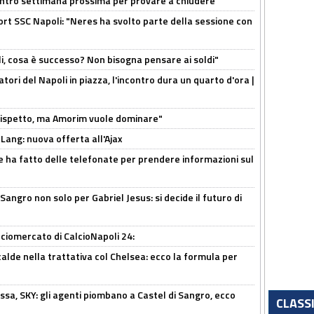
contro settimana prossima per provare a chiudere"
port SSC Napoli: "Neres ha svolto parte della sessione con
li, cosa è successo? Non bisogna pensare ai soldi"
atori del Napoli in piazza, l'incontro dura un quarto d'ora |
o rispetto, ma Amorim vuole dominare"
 Lang: nuova offerta all'Ajax
e ha fatto delle telefonate per prendere informazioni sul
 Sangro non solo per Gabriel Jesus: si decide il futuro di
ciomercato di CalcioNapoli 24:
calde nella trattativa col Chelsea: ecco la formula per
ssa, SKY: gli agenti piombano a Castel di Sangro, ecco
CLASS