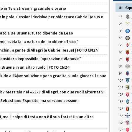
#
Sq
o in Tv e streaming: canale e orario
e in pole. Cessioni decisive per sbloccare Gabriel Jesus e
1º
2º
3º
sato a De Bruyne, tutto dipende da Leao
4º
e, svelata la natura del problema fisico"
5º
chini, agente di Allegri (e Gabriel Jesus) | FOTO CN24
6º
considera impossibile l'operazione Vlahovic"
7º
8º
De Bruyne in un altro ruolo | FOTO CN24
9º
de all'Ajax: soluzione poco gradita, vuole giocarsi le sue
10º
11º
? Mezz'ala nel 4-3-3 di Allegri, con due ruoli alternativi
12º
a Sebastiano Esposito, ma servono cessioni
13º
14º
15º
, ma il colpo di testa non è il suo forte! Ha un'altra
16º
17º