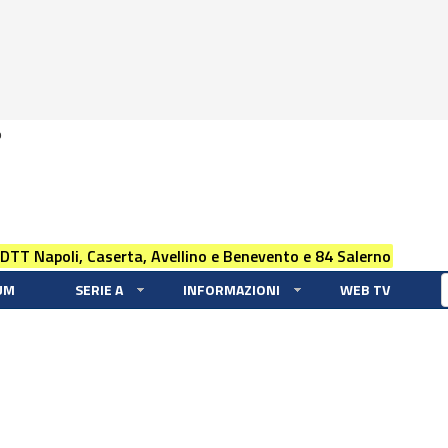
0
 DTT Napoli, Caserta, Avellino e Benevento e 84 Salerno
UM
SERIE A
INFORMAZIONI
WEB TV