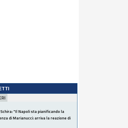
LETTI
ERI
Schira: "Il Napoli sta pianificando la
za di Marianucci: arriva la reazione di