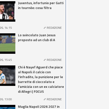
Juventus, infortunio per Gatti
in tournée: cosa filtra
26, 14:15
REDAZIONE
Lo svincolato Juan Jesus
proposto ad un club di A
26, 15:45
REDAZIONE
Chi è Nayef Aguerd che piace
al Napoli: il calcio con
l'infradito, la punizione per le
barrette di cioccolato e
l'amicizia con un ex calciatore
di Allegri | FOCUS
26, 13:00
REDAZIONE
Maglia Napoli 2026 2027 in