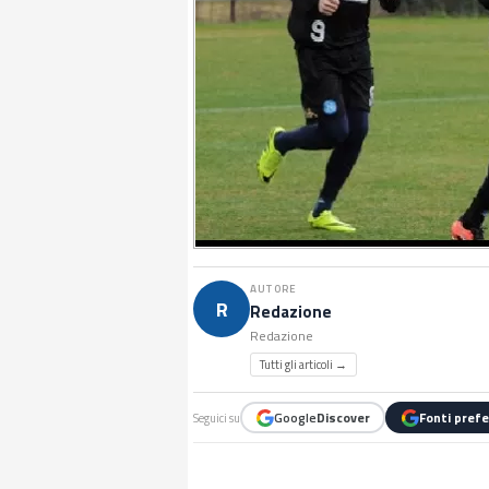
AUTORE
R
Redazione
Redazione
Tutti gli articoli →
Google
Discover
Fonti prefe
Seguici su