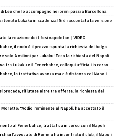
 di Leo che lo accompagnò nei primi passi a Barcellona
i tenuto Lukaku in scadenza! Si è raccontata la versione
ate la reazione dei tifosi napoletani | VIDEO
ahce, il nodo è il prezzo: spunta la richiesta del belga
re solo 4 milioni per Lukaku! Ecco la richiesta del Napoli
a tra Lukaku e il Fenerbahce, colloqui ufficiali in corso
bahce, la trattativa avanza ma c'è distanza col Napoli
 procede, rifiutate altre tre offerte: la richiesta del
Moretto: "Addio imminente al Napoli, ha accettato il
mento al Fenerbahce, trattativa in corso con il Napoli
hia: l'avvocato di Romelu ha incontrato il club, il Napoli