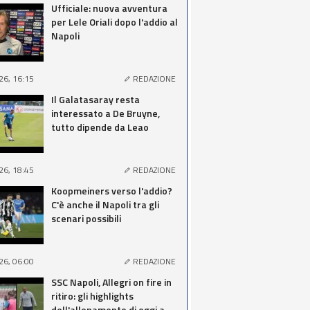
Ufficiale: nuova avventura
per Lele Oriali dopo l'addio al
Napoli
26, 16:15
REDAZIONE
Il Galatasaray resta
interessato a De Bruyne,
tutto dipende da Leao
26, 18:45
REDAZIONE
Koopmeiners verso l'addio?
C'è anche il Napoli tra gli
scenari possibili
26, 06:00
REDAZIONE
SSC Napoli, Allegri on fire in
ritiro: gli highlights
dell'allenamento di oggi a