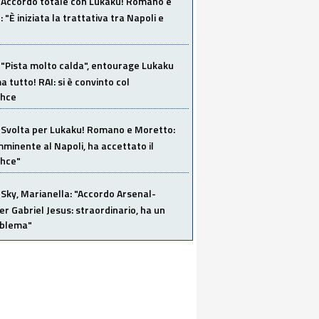
Accordo totale con Lukaku! Romano e
 "È iniziata la trattativa tra Napoli e
"Pista molto calda", entourage Lukaku
 tutto! RAI: si è convinto col
ahce
Svolta per Lukaku! Romano e Moretto:
mminente al Napoli, ha accettato il
hce"
Sky, Marianella: "Accordo Arsenal-
er Gabriel Jesus: straordinario, ha un
oblema"