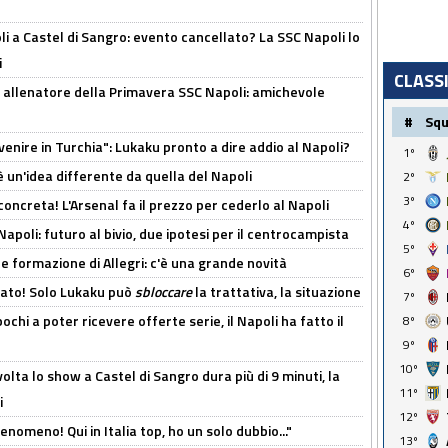
 a Castel di Sangro: evento cancellato? La SSC Napoli lo
i
CLASS
 allenatore della Primavera SSC Napoli: amichevole
#
Sq
venire in Turchia": Lukaku pronto a dire addio al Napoli?
1º
'è un'idea differente da quella del Napoli
2º
3º
oncreta! L'Arsenal fa il prezzo per cederlo al Napoli
4º
Napoli: futuro al bivio, due ipotesi per il centrocampista
5º
le formazione di Allegri: c'è una grande novità
6º
cato! Solo Lukaku può
sbloccare
la trattativa, la situazione
7º
ochi a poter ricevere offerte serie, il Napoli ha fatto il
8º
9º
10º
olta lo show a Castel di Sangro dura più di 9 minuti, la
11º
i
12º
enomeno! Qui in Italia top, ho un solo dubbio..."
13º