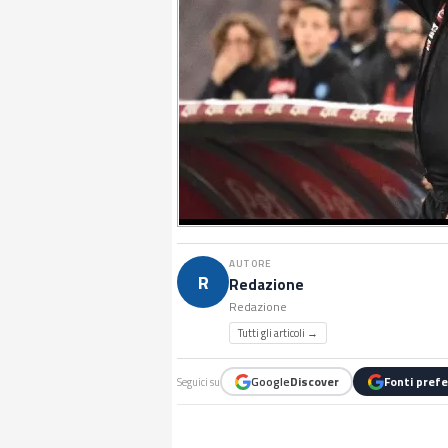
AUTORE
R
Redazione
Redazione
Tutti gli articoli →
Google
Discover
Fonti prefe
Seguici su