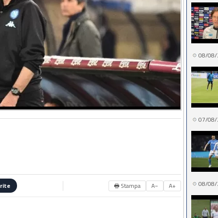
08/08/
07/08/
08/08/
🖶 Stampa
A−
A+
rite