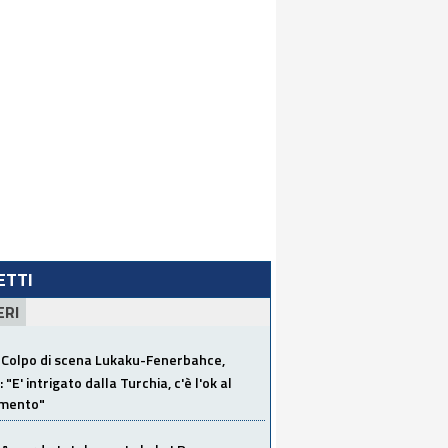
LETTI
ERI
Colpo di scena Lukaku-Fenerbahce,
"E' intrigato dalla Turchia, c'è l'ok al
imento"