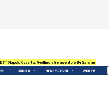
0
 DTT Napoli, Caserta, Avellino e Benevento e 84 Salerno
UM
SERIE A
INFORMAZIONI
WEB TV