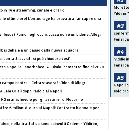
Moretto:
o in Tv e streaming: canale e orario
Yildirim"
elle ultime ore! L'entourage ha provato a far capire una
#3
conferma
el Jesus? Fumo negli occhi. Lucca non è un bidone. Allegri
Fenerb
bardella è a un passo dalla nuova squadra
#4
, contatti avviati: si può chiudere così"
"Addio i
Fenerba
 tra Napoli e Fenerbahce! A Lukaku contratto fino al 2028
#5
 campo contro il Celta stasera? L'idea di Allegri
Napoli p
 Lele Oriali dopo l'addio al Napoli
solo pr
 KO in amichevole per gli azzurrini di Nocerino
offre 6 milioni di euro al Napoli! Contratto biennale per
hce, nella trattativa sono coinvolti Ozdemir, Yildirim,