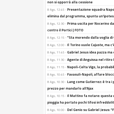
non si opporrà alla cessione
Presentazione squadra Napoli
8 Ago, 12:45 -
elimina dal programma, spunta un'ipotes
Prima uscita per Nocerino da
8 Ago, 12:30 -
contro il Portici | FOTO
"Sta morendo dalla voglia di 
8 Ago, 12:15 -
Il Torino vuole Cajuste, ma c
8 Ago, 12:00 -
Gabriel Jesus idea pazza ma c
8 Ago, 11:45 -
Agente di Anguissa nel ritiro 
8 Ago, 11:30 -
Napoli-Celta Vigo, la probabi
8 Ago, 11:15 -
Favasuli-Napoli, affare bloc
8 Ago, 10:45 -
Lang come Gutierrez: è tra i p
8 Ago, 10:30 -
prezzo per mandarlo all'Ajax
Il Mattino fa notare: questa v
8 Ago, 10:15 -
pioggia ha portato pochi tifosi infreddolit
Del Genio su Gabriel Jesus: "F
8 Ago, 10:00 -