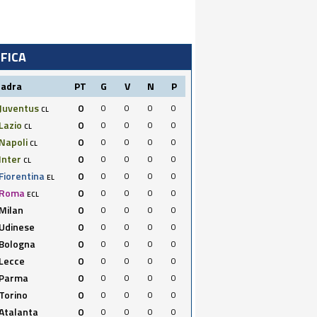
IFICA
uadra
PT
G
V
N
P
Juventus
0
0
0
0
0
CL
Lazio
0
0
0
0
0
CL
Napoli
0
0
0
0
0
CL
Inter
0
0
0
0
0
CL
Fiorentina
0
0
0
0
0
EL
Roma
0
0
0
0
0
ECL
Milan
0
0
0
0
0
Udinese
0
0
0
0
0
Bologna
0
0
0
0
0
Lecce
0
0
0
0
0
Parma
0
0
0
0
0
Torino
0
0
0
0
0
Atalanta
0
0
0
0
0