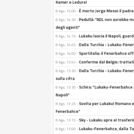
Kamer e Ledure!
È morto Jorge Messi: il padre
8 Ago, 15:00 -
Pedullà: "ADL non avrebbe ma
8 Ago, 14:30 -
degli agenti"
Lukaku lascia il Napoli, guard
8 Ago, 14:15 -
Dalla Turchia - Lukaku-Fenerb
8 Ago, 14:05 -
Sportitalia: il Fenerbahce off
8 Ago, 14:00 -
Conferme dal Belgio: trattativ
8 Ago, 13:45 -
Dalla Turchia - Lukaku-Fener
8 Ago, 13:30 -
sulla cifra
Schira: "Lukaku-Fenerbahce si
8 Ago, 13:30 -
Napoli"
Svolta per Lukaku! Romano e 
8 Ago, 13:25 -
Fenerbahce"
Sky - Lukaku apre al trasferi
8 Ago, 13:15 -
Lukaku-Fenerbahce, dalla Turc
8 Ago, 13:00 -