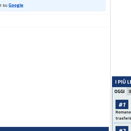
e su
Google
I PIÙ 
OGGI
I
#1
Romano: 
trasfer
#2