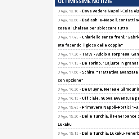
ULTIMISSIME NOTIZIE
Dove vedere Napoli-Celta Vig
8 Ago, 18:10 -
Badiashile-Napoli, contatti n
8 Ago, 18:00 -
cosa al Chelsea per sbloccare tutto
Chiariello senza freni: "Gabri
8 Ago, 17:45 -
sta facendo il gioco delle coppie"
TMW - Addio a sorpresa: Gam
8 Ago, 17:30 -
Da Torino: "Cajuste in granata
8 Ago, 17:15 -
Schira: "Trattativa avanzata
8 Ago, 17:00 -
con opzione"
De Bruyne, Neres e Gilmour in
8 Ago, 16:30 -
Ufficiale: nuova avventura per
8 Ago, 16:15 -
Primavera Napoli-Portici 1-3,
8 Ago, 15:45 -
Dalla Turchia: il Fenerbahce 
8 Ago, 15:30 -
Lukaku
Dalla Turchia: Lukaku-Fenerba
8 Ago, 15:15 -