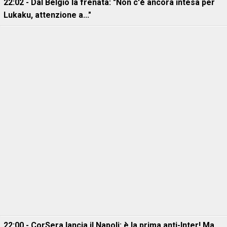
22:02 - Dal Belgio la frenata: "Non c'è ancora intesa per
Lukaku, attenzione a..."
22:00 - CorSera lancia il Napoli: è la prima anti-Inter! Ma