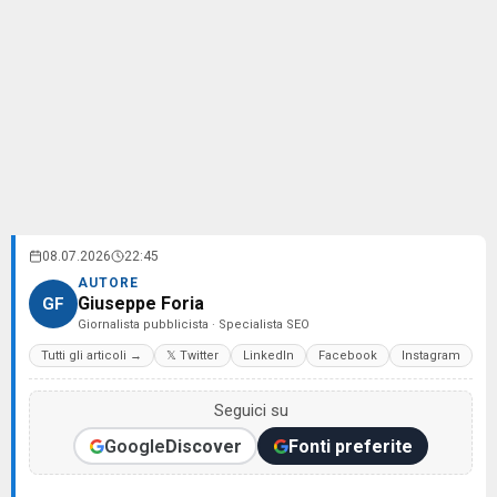
08.07.2026
22:45
AUTORE
Giuseppe Foria
GF
Giornalista pubblicista · Specialista SEO
Tutti gli articoli →
𝕏 Twitter
LinkedIn
Facebook
Instagram
Seguici su
Google
Discover
Fonti preferite