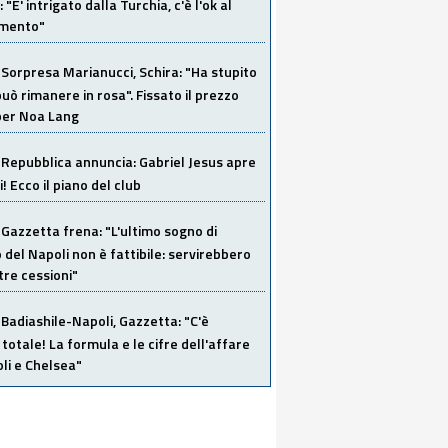
"E' intrigato dalla Turchia, c'è l'ok al
imento"
Sorpresa Marianucci, Schira: "Ha stupito
 può rimanere in rosa". Fissato il prezzo
 per Noa Lang
Repubblica annuncia: Gabriel Jesus apre
! Ecco il piano del club
Gazzetta frena: "L'ultimo sogno di
del Napoli non è fattibile: servirebbero
re cessioni"
Badiashile-Napoli, Gazzetta: "C'è
totale! La formula e le cifre dell'affare
li e Chelsea"