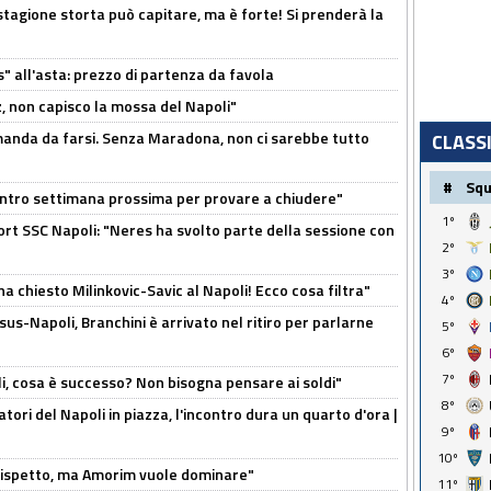
stagione storta può capitare, ma è forte! Si prenderà la
s" all'asta: prezzo di partenza da favola
, non capisco la mossa del Napoli"
omanda da farsi. Senza Maradona, non ci sarebbe tutto
CLASS
#
Sq
contro settimana prossima per provare a chiudere"
1º
port SSC Napoli: "Neres ha svolto parte della sessione con
2º
3º
ha chiesto Milinkovic-Savic al Napoli! Ecco cosa filtra"
4º
us-Napoli, Branchini è arrivato nel ritiro per parlarne
5º
6º
7º
li, cosa è successo? Non bisogna pensare ai soldi"
8º
atori del Napoli in piazza, l'incontro dura un quarto d'ora |
9º
10º
o rispetto, ma Amorim vuole dominare"
11º