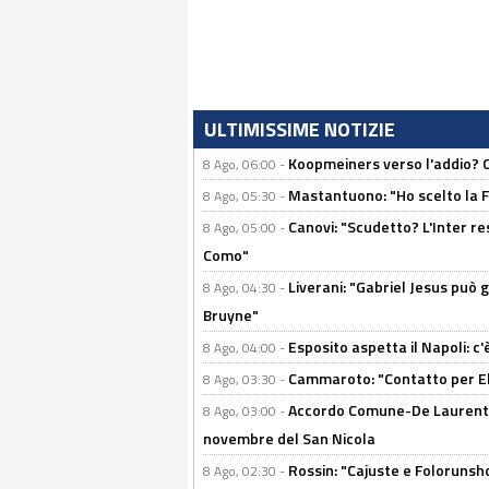
ULTIMISSIME NOTIZIE
Koopmeiners verso l'addio? C'è
8 Ago, 06:00 -
Mastantuono: "Ho scelto la Fi
8 Ago, 05:30 -
Canovi: "Scudetto? L'Inter re
8 Ago, 05:00 -
Como"
Liverani: "Gabriel Jesus può g
8 Ago, 04:30 -
Bruyne"
Esposito aspetta il Napoli: c
8 Ago, 04:00 -
Cammaroto: "Contatto per Elm
8 Ago, 03:30 -
Accordo Comune-De Laurentiis
8 Ago, 03:00 -
novembre del San Nicola
Rossin: "Cajuste e Folorunsh
8 Ago, 02:30 -