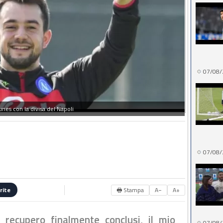
07/08/
nes con la divisa del Napoli
07/08/
🖶 Stampa
A−
A+
rite
 recupero finalmente conclusi, il mio
07/08/