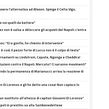
re l’alternativa ad Alisson. Spinge il Celta Vigo,
o noi quelli da battere"
z non è valsa a sbloccare gli acquisti del Napoli: c'entra
c: "Era gonfio, ho chiesto di intervenire"
così: il pezzo forte di Lucca non è il colpo di testa"
iornamenti su Lindstrom, Cajuste, Ngonge e Cheddira!
Rotazioni contro il Napoli. Mercato? Ci saranno movimenti"
cando la permanenza di Marianucci: arriva la reazione di
n Di Lorenzo e gli ho detto una cosa! Non capisco lo
n sostituto all’altezza di capitan Giovanni Di Lorenzo"
Napoli in prestito: va alla Sambenedettese