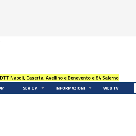
0
 DTT Napoli, Caserta, Avellino e Benevento e 84 Salerno
UM
SERIE A
INFORMAZIONI
WEB TV