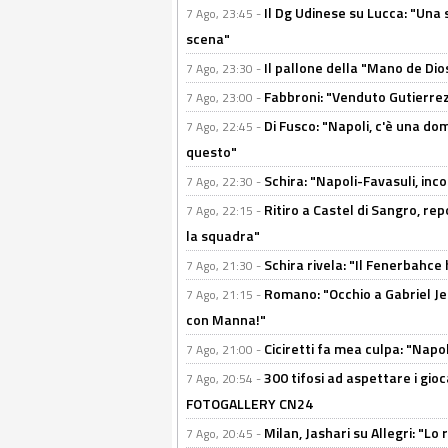
Il Dg Udinese su Lucca: "Una 
7 Ago, 23:45 -
scena"
Il pallone della "Mano de Dio
7 Ago, 23:30 -
Fabbroni: "Venduto Gutierrez
7 Ago, 23:00 -
Di Fusco: "Napoli, c'è una d
7 Ago, 22:45 -
questo"
Schira: "Napoli-Favasuli, in
7 Ago, 22:30 -
Ritiro a Castel di Sangro, re
7 Ago, 22:15 -
la squadra"
Schira rivela: "Il Fenerbahce 
7 Ago, 21:30 -
Romano: "Occhio a Gabriel Jes
7 Ago, 21:15 -
con Manna!"
Ciciretti fa mea culpa: "Napo
7 Ago, 21:00 -
300 tifosi ad aspettare i gioc
7 Ago, 20:54 -
FOTOGALLERY CN24
Milan, Jashari su Allegri: "L
7 Ago, 20:45 -