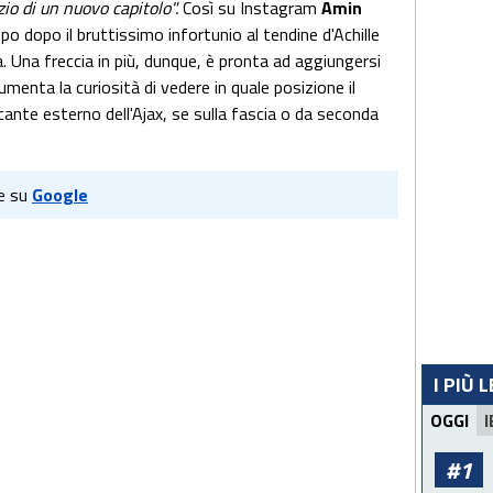
izio di un nuovo capitolo".
Così su Instagram
Amin
uppo dopo il bruttissimo infortunio al tendine d'Achille
. Una freccia in più, dunque, è pronta ad aggiungersi
menta la curiosità di vedere in quale posizione il
cante esterno dell'Ajax, se sulla fascia o da seconda
e su
Google
I PIÙ 
OGGI
I
#1