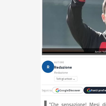
Amin You
AUTORE
R
Redazione
Redazione
Tutti gli articoli →
Google
Discover
Fonti prefe
Seguici su
"Che sensazione! Mesi di