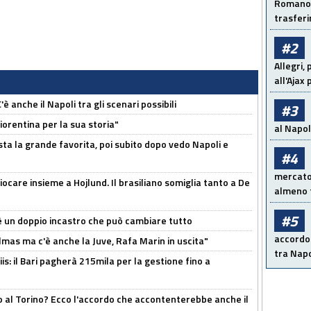
Romano: 
trasfer
#2
Allegri,
all'Ajax
 anche il Napoli tra gli scenari possibili
#3
orentina per la sua storia"
al Napoli
sta la grande favorita, poi subito dopo vedo Napoli e
#4
mercato 
iocare insieme a Hojlund. Il brasiliano somiglia tanto a De
almeno t
#5
'è un doppio incastro che può cambiare tutto
accordo 
as ma c'è anche la Juve, Rafa Marin in uscita"
tra Napo
: il Bari pagherà 215mila per la gestione fino a
o al Torino? Ecco l'accordo che accontenterebbe anche il