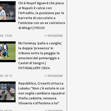
Chi è Nayef Aguerd che piace
al Napoli: il calcio con
l'infradito, la punizione per le
barrette di cioccolato e
l'amicizia con un ex calciatore
di Allegri | FOCUS
26, 13:00
REDAZIONE
McTominay 'palla e caviglia',
la doppia 'presenza' in
tribuna sotto la pioggia: le
emozioni del pomeriggio a
Castel di Sangro |
FOTOGALLERY CN24
26, 19:15
REDAZIONE
Repubblica, Crosetti attacca
Lukaku: "Non c'è estate in cui
non voglia cambiare squadra!
Stella cadente, nessuna
tifoseria s'affeziona a lui"
26, 05:00
REDAZIONE