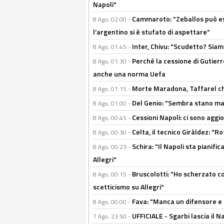
Napoli"
Cammaroto: "Zeballos può esse
8 Ago, 02:00 -
l’argentino si è stufato di aspettare"
Inter, Chivu: "Scudetto? Siam
8 Ago, 01:45 -
Perché la cessione di Gutierre
8 Ago, 01:30 -
anche una norma Uefa
Morte Maradona, Taffarel cho
8 Ago, 01:15 -
Del Genio: "Sembra stano ma è 
8 Ago, 01:00 -
Cessioni Napoli: ci sono agg
8 Ago, 00:45 -
Celta, il tecnico Giráldez: "
8 Ago, 00:30 -
Schira: "Il Napoli sta pianifi
8 Ago, 00:23 -
Allegri"
Bruscolotti: "Ho scherzato co
8 Ago, 00:15 -
scetticismo su Allegri"
Fava: "Manca un difensore e u
8 Ago, 00:00 -
UFFICIALE - Sgarbi lascia il 
7 Ago, 23:50 -