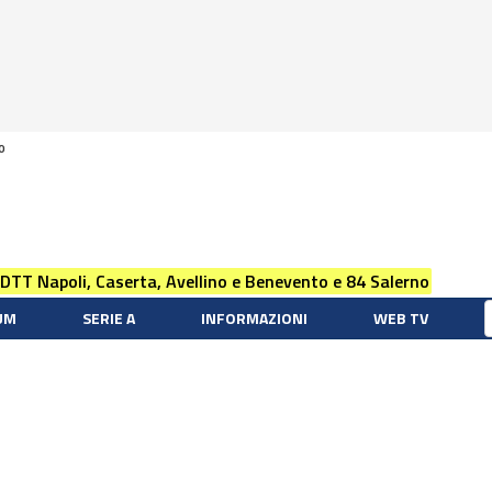
0
 DTT Napoli, Caserta, Avellino e Benevento e 84 Salerno
UM
SERIE A
INFORMAZIONI
WEB TV