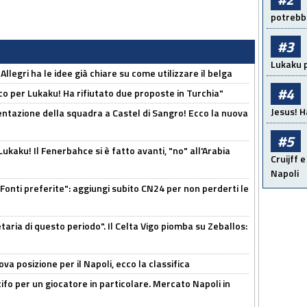
potrebbe
#3
Lukaku p
 Allegri ha le idee già chiare su come utilizzare il belga
#4
o per Lukaku! Ha rifiutato due proposte in Turchia"
Jesus! H
entazione della squadra a Castel di Sangro! Ecco la nuova
#5
kaku! Il Fenerbahce si è fatto avanti, "no" all'Arabia
Cruijff e
Napoli
Fonti preferite": aggiungi subito CN24 per non perderti le
taria di questo periodo". Il Celta Vigo piomba su Zeballos:
a posizione per il Napoli, ecco la classifica
tifo per un giocatore in particolare. Mercato Napoli in