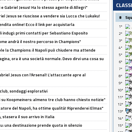
CLASS
e Gabriel Jesus! Ha lo stesso agente di Allegri"
iel Jesus se riuscisse a vendere sia Lucca che Lukaku!
#
Sq
ndita online! Ecco il link per acquistarla
1º
li indugi: primi contatti per Sebastiano Esposito
2º
3º
ome andrà il nostro percorso in Champions"
4º
ole la Champions: il Napoli può chiudere ma attende
5º
pagina, ora è una società normale. Devo dirvi una cosa su
6º
7º
Gabriel Jesus con l'Arsenal! L'attaccante apre al
8º
9º
10º
club, sondaggi esplorativi
11º
ci su Koopmeiners: almeno tre club hanno chiesto notizie"
12º
catore del Napoli, ha ottime qualità! Riprenderei Elmas"
13º
stasera il suo arrivo in Italia
14º
ku: una destinazione prende quota in silenzio
15º