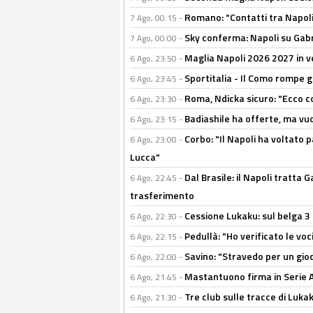
Romano: "Contatti tra Napoli 
7 Ago, 00:15 -
Sky conferma: Napoli su Gabr
7 Ago, 00:00 -
Maglia Napoli 2026 2027 in ve
6 Ago, 23:50 -
Sportitalia - Il Como rompe g
6 Ago, 23:45 -
Roma, Ndicka sicuro: "Ecco c
6 Ago, 23:30 -
Badiashile ha offerte, ma vu
6 Ago, 23:15 -
Corbo: "Il Napoli ha voltato 
6 Ago, 23:00 -
Lucca"
Dal Brasile: il Napoli tratta 
6 Ago, 22:45 -
trasferimento
Cessione Lukaku: sul belga 3 
6 Ago, 22:30 -
Pedullà: "Ho verificato le vo
6 Ago, 22:15 -
Savino: "Stravedo per un gio
6 Ago, 22:00 -
Mastantuono firma in Serie A, 
6 Ago, 21:45 -
Tre club sulle tracce di Luka
6 Ago, 21:30 -