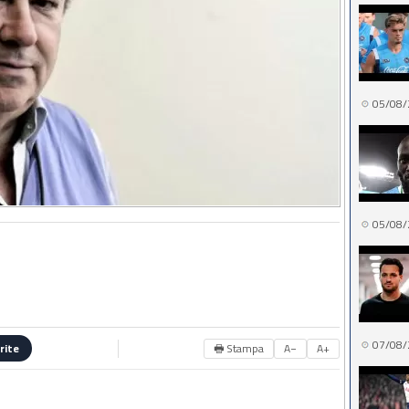
05/08/
05/08/
07/08/
🖶 Stampa
A−
A+
rite