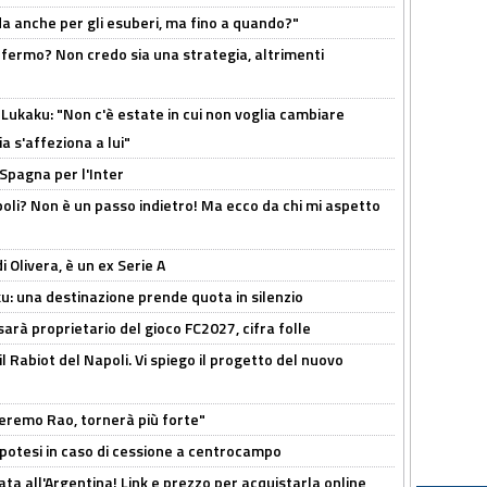
rda anche per gli esuberi, ma fino a quando?"
 fermo? Non credo sia una strategia, altrimenti
Lukaku: "Non c'è estate in cui non voglia cambiare
a s'affeziona a lui"
 Spagna per l'Inter
poli? Non è un passo indietro! Ma ecco da chi mi aspetto
i Olivera, è un ex Serie A
ku: una destinazione prende quota in silenzio
sarà proprietario del gioco FC2027, cifra folle
 il Rabiot del Napoli. Vi spiego il progetto del nuovo
zeremo Rao, tornerà più forte"
 Ipotesi in caso di cessione a centrocampo
ta all'Argentina! Link e prezzo per acquistarla online