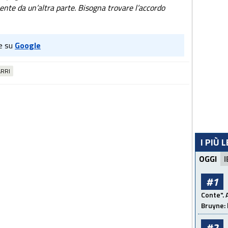
iente da un’altra parte. Bisogna trovare l’accordo
e su
Google
ARRI
I PIÙ 
OGGI
I
#1
Conte". 
Bruyne: 
#2