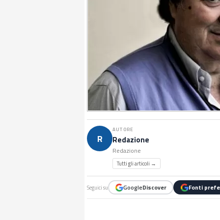
AUTORE
R
Redazione
Redazione
Tutti gli articoli →
Google
Discover
Fonti prefe
Seguici su