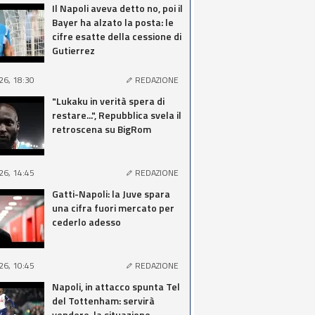
Il Napoli aveva detto no, poi il
Bayer ha alzato la posta: le
cifre esatte della cessione di
Gutierrez
26, 18:30
REDAZIONE
"Lukaku in verità spera di
restare...", Repubblica svela il
retroscena su BigRom
26, 14:45
REDAZIONE
Gatti-Napoli: la Juve spara
una cifra fuori mercato per
cederlo adesso
26, 10:45
REDAZIONE
Napoli, in attacco spunta Tel
del Tottenham: servirà
vendere, la situazione