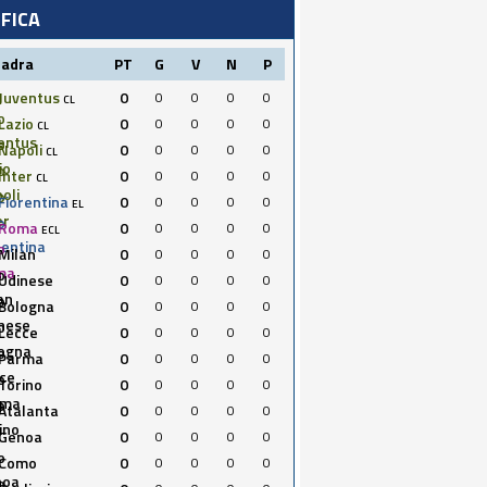
IFICA
uadra
PT
G
V
N
P
Juventus
0
0
0
0
0
CL
Lazio
0
0
0
0
0
CL
Napoli
0
0
0
0
0
CL
Inter
0
0
0
0
0
CL
Fiorentina
0
0
0
0
0
EL
Roma
0
0
0
0
0
ECL
Milan
0
0
0
0
0
Udinese
0
0
0
0
0
Bologna
0
0
0
0
0
Lecce
0
0
0
0
0
Parma
0
0
0
0
0
Torino
0
0
0
0
0
Atalanta
0
0
0
0
0
Genoa
0
0
0
0
0
Como
0
0
0
0
0