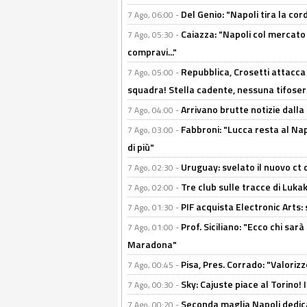
Del Genio: "Napoli tira la co
7 Ago, 06:00 -
Caiazza: "Napoli col mercato
7 Ago, 05:30 -
compravi..."
Repubblica, Crosetti attacca 
7 Ago, 05:00 -
squadra! Stella cadente, nessuna tifoseri
Arrivano brutte notizie dalla
7 Ago, 04:00 -
Fabbroni: "Lucca resta al Na
7 Ago, 03:00 -
di più"
Uruguay: svelato il nuovo ct d
7 Ago, 02:30 -
Tre club sulle tracce di Luka
7 Ago, 02:00 -
PIF acquista Electronic Arts: 
7 Ago, 01:30 -
Prof. Siciliano: "Ecco chi sarà
7 Ago, 01:00 -
Maradona"
Pisa, Pres. Corrado: "Valoriz
7 Ago, 00:45 -
Sky: Cajuste piace al Torino!
7 Ago, 00:30 -
Seconda maglia Napoli dedica
7 Ago, 00:20 -