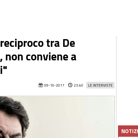
reciproco tra De
i, non conviene a
i"
09-10-2017
23:40
LE INTERVISTE
NOTIZ