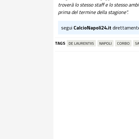
troverà lo stesso staff e lo stesso amb
prima del termine della stagione".
segui
CalcioNapoli24.it
direttament
TAGS
DE LAURENTIIS
NAPOLI
CORBO
S