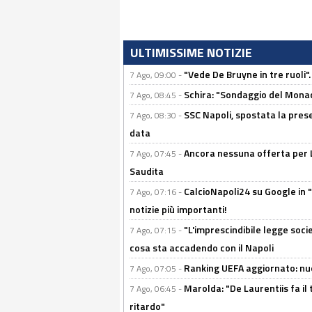
ULTIMISSIME NOTIZIE
"Vede De Bruyne in tre ruoli".
7 Ago, 09:00 -
Schira: "Sondaggio del Monac
7 Ago, 08:45 -
SSC Napoli, spostata la pres
7 Ago, 08:30 -
data
Ancora nessuna offerta per Lu
7 Ago, 07:45 -
Saudita
CalcioNapoli24 su Google in "
7 Ago, 07:16 -
notizie più importanti!
"L'imprescindibile legge socie
7 Ago, 07:15 -
cosa sta accadendo con il Napoli
Ranking UEFA aggiornato: nuov
7 Ago, 07:05 -
Marolda: "De Laurentiis fa il 
7 Ago, 06:45 -
ritardo"