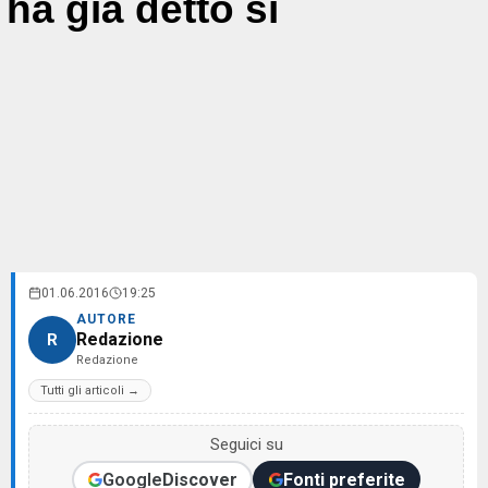
ha già detto sì
01.06.2016
19:25
AUTORE
Redazione
R
Redazione
Tutti gli articoli →
Seguici su
Google
Discover
Fonti preferite