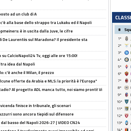
osto ad un club di A
CLASS
 c'è alla base dello strappo tra Lukaku ed il Napoli
#
Sq
meiners: è in uscita dalla Juve, le cifre
1º
i De Laurentiis sul Maradona? Il presidente sta
2º
3º
o su CalcioNapoli24 Tv, oggi alle ore 15:00!
4º
ltra idea dal Napoli
5º
: c'è anche il Milan, il prezzo
6º
alcune offerte da Arabia e MLS: la priorità è l'Europa"
7º
8º
adio? Al progetto ADL manca tutto, noi siamo pronti! Vi
9º
10º
icenda finisce in tribunale, gli scenari
11º
 azzurri sono ancora tiepidi sul difensore
12º
a dal basso del Napoli 2026-27 | VIDEO CN24
13º
14º
 rendono il trasferimento quasi impossibile ad oggi