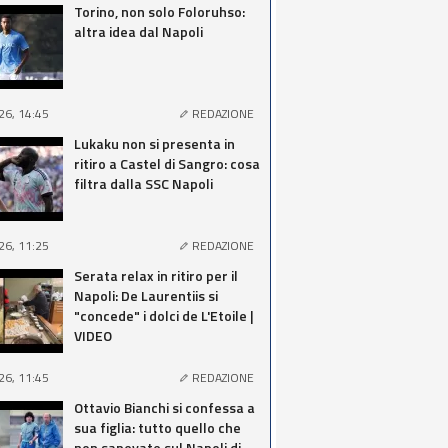
Torino, non solo Foloruhso:
altra idea dal Napoli
26, 14:45
REDAZIONE
Lukaku non si presenta in
ritiro a Castel di Sangro: cosa
filtra dalla SSC Napoli
26, 11:25
REDAZIONE
Serata relax in ritiro per il
Napoli: De Laurentiis si
"concede" i dolci de L'Etoile |
VIDEO
26, 11:45
REDAZIONE
Ottavio Bianchi si confessa a
sua figlia: tutto quello che
non sapevate sul Napoli di