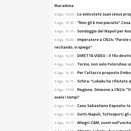
Maradona
Lo svincolato Juan Jesus prop
6 Ago, 15:45 -
"Non gli è mai piaciuto". Cosa
6 Ago, 15:30 -
Sondaggio del Napoli per Koop
6 Ago, 15:15 -
Imperatore a CN24: "Parole d
6 Ago, 15:00 -
recitando, vi spiego"
DIRETTA VIDEO - Il filo dirett
6 Ago, 14:55 -
Torino, non solo Foloruhso: a
6 Ago, 14:45 -
Per l'attacco proposto Embolo
6 Ago, 14:30 -
Schira: "Lukaku ha rifiutato 
6 Ago, 14:15 -
Regione, Simeone a CN24: "St
6 Ago, 13:59 -
svelo i tempi"
Caso Sebastiano Esposito: la v
6 Ago, 13:45 -
Gatti-Napoli, Tuttosport: gli
6 Ago, 13:30 -
Allegri-CAM, zoom sull'uscit
6 Ago, 13:15 -
Atlanta-Lukaku: due ostacoli