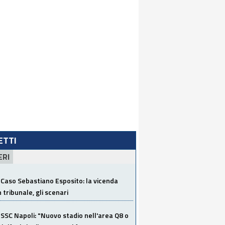
LETTI
ERI
Caso Sebastiano Esposito: la vicenda
n tribunale, gli scenari
SSC Napoli: "Nuovo stadio nell'area Q8 o