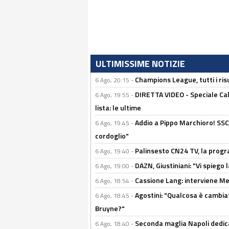
ULTIMISSIME NOTIZIE
Champions League, tutti i ris
6 Ago, 20:15 -
DIRETTA VIDEO - Speciale Cal
6 Ago, 19:55 -
lista: le ultime
Addio a Pippo Marchioro! SSC N
6 Ago, 19:45 -
cordoglio"
Palinsesto CN24 TV, la prog
6 Ago, 19:40 -
DAZN, Giustiniani: "Vi spiego 
6 Ago, 19:00 -
Cassione Lang: interviene Me
6 Ago, 18:54 -
Agostini: "Qualcosa è cambiat
6 Ago, 18:45 -
Bruyne?"
Seconda maglia Napoli dedica
6 Ago, 18:40 -