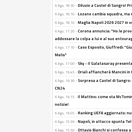
Diluvio a Castel di Sangro! P
6 Ago, 18:30 -
Lozano cambia squadra, ma re
6 Ago, 18:10 -
Maglia Napoli 2026 2027 in ve
6 Ago, 18:10 -
Corona annuncia: "Ho le prove
6 Ago, 17:20 -
addossare la colpa a lui e al suo entoura
Caso Esposito, Giuffredi: "Giu
6 Ago, 17:10 -
Melis"
Sky - Il Galatasaray presenta
6 Ago, 17:00 -
Oriali affiancherà Mancini in 
6 Ago, 16:45 -
Sorpresa a Castel di Sangro:
6 Ago, 16:30 -
CN24
Il Mattino: come sta McTomi
6 Ago, 16:15 -
notizie!
Ranking UEFA aggiornato: nuov
6 Ago, 16:05 -
Napoli, in attacco spunta Tel
6 Ago, 15:59 -
Ottavio Bianchi si confessa a 
6 Ago, 15:50 -