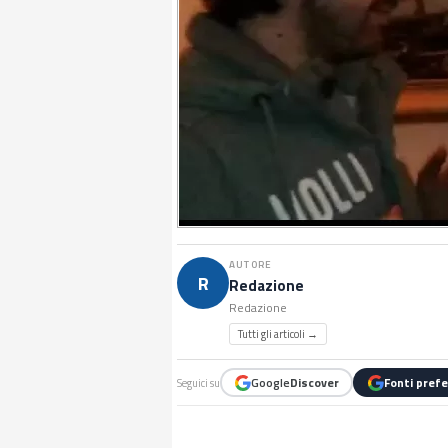
AUTORE
R
Redazione
Redazione
Tutti gli articoli →
Google
Discover
Fonti prefe
Seguici su