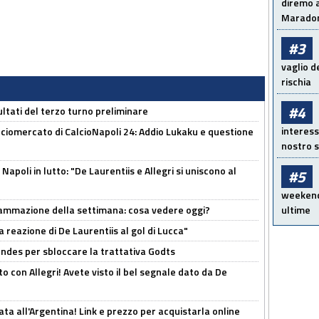
diremo a
Maradon
#3
vaglio d
rischia
#4
ultati del terzo turno preliminare
interess
ciomercato di CalcioNapoli 24: Addio Lukaku e questione
nostro s
apoli in lutto: "De Laurentiis e Allegri si uniscono al
#5
weekend!
rammazione della settimana: cosa vedere oggi?
ultime
la reazione di De Laurentiis al gol di Lucca"
ndes per sbloccare la trattativa Godts
o con Allegri! Avete visto il bel segnale dato da De
ta all'Argentina! Link e prezzo per acquistarla online