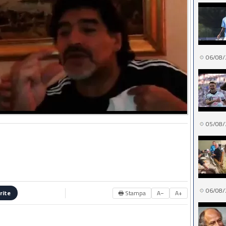
06/08/
05/08/
06/08/
🖶 Stampa
A−
A+
rite