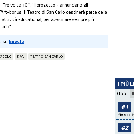
'Tre volte 10'''. ''Il progetto - annunciano gli
l'Art-bonus. Il Teatro di San Carlo destinerà parte della
e attività educational, per avvicinare sempre più
rlo''.
e su
Google
TACOLO
SIANI
TEATRO SAN CARLO
I PIÙ 
OGGI
I
#1
finisce i
#2