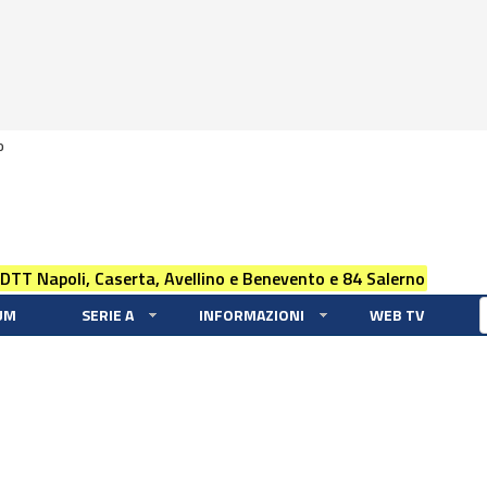
0
 DTT Napoli, Caserta, Avellino e Benevento e 84 Salerno
UM
SERIE A
INFORMAZIONI
WEB TV