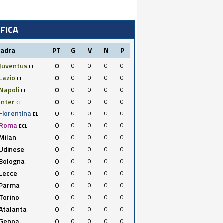
IFICA
uadra
PT
G
V
N
P
Juventus
0
0
0
0
0
CL
Lazio
0
0
0
0
0
CL
Napoli
0
0
0
0
0
CL
Inter
0
0
0
0
0
CL
Fiorentina
0
0
0
0
0
EL
Roma
0
0
0
0
0
ECL
Milan
0
0
0
0
0
Udinese
0
0
0
0
0
Bologna
0
0
0
0
0
Lecce
0
0
0
0
0
Parma
0
0
0
0
0
Torino
0
0
0
0
0
Atalanta
0
0
0
0
0
Genoa
0
0
0
0
0