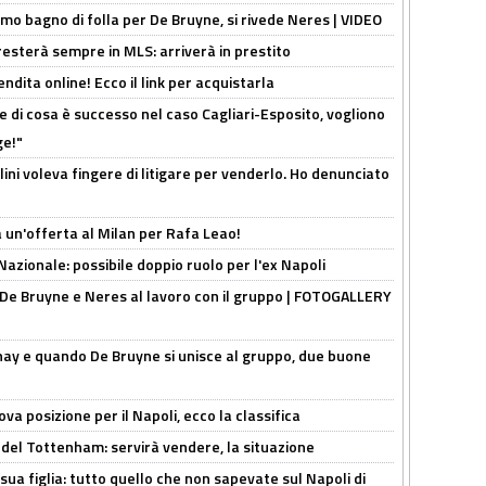
rimo bagno di folla per De Bruyne, si rivede Neres | VIDEO
sterà sempre in MLS: arriverà in prestito
ndita online! Ecco il link per acquistarla
 di cosa è successo nel caso Cagliari-Esposito, vogliono
ge!"
lini voleva fingere di litigare per venderlo. Ho denunciato
 un'offerta al Milan per Rafa Leao!
Nazionale: possibile doppio ruolo per l'ex Napoli
 De Bruyne e Neres al lavoro con il gruppo | FOTOGALLERY
nay e quando De Bruyne si unisce al gruppo, due buone
a posizione per il Napoli, ecco la classifica
 del Tottenham: servirà vendere, la situazione
sua figlia: tutto quello che non sapevate sul Napoli di