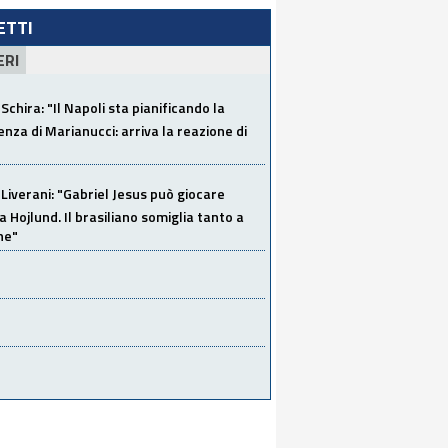
LETTI
ERI
Schira: "Il Napoli sta pianificando la
za di Marianucci: arriva la reazione di
Liverani: "Gabriel Jesus può giocare
a Hojlund. Il brasiliano somiglia tanto a
ne"