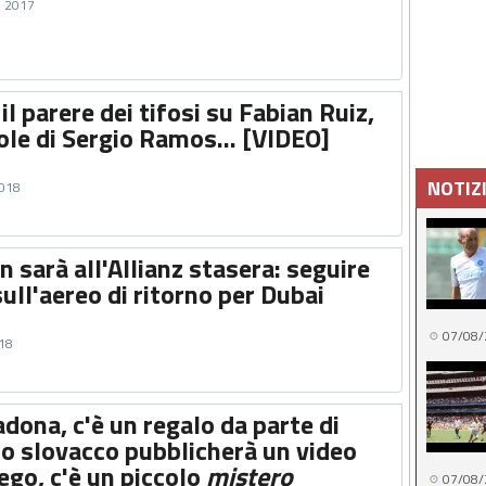
e 2017
 il parere dei tifosi su Fabian Ruiz,
role di Sergio Ramos... [VIDEO]
NOTIZ
2018
sarà all'Allianz stasera: seguire
ull'aereo di ritorno per Dubai
07/08/
018
ona, c'è un regalo da parte di
lo slovacco pubblicherà un video
ego, c'è un piccolo
mistero
07/08/