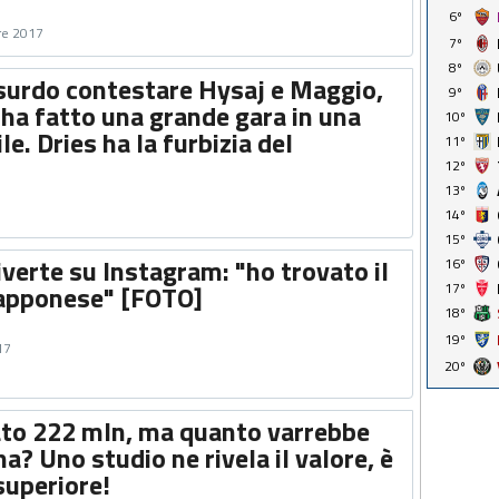
6º
re 2017
7º
8º
surdo contestare Hysaj e Maggio,
9º
n ha fatto una grande gara in una
10º
ile. Dries ha la furbizia del
11º
12º
13º
14º
15º
iverte su Instagram: "ho trovato il
16º
apponese" [FOTO]
17º
18º
19º
17
20º
to 222 mln, ma quanto varrebbe
? Uno studio ne rivela il valore, è
uperiore!