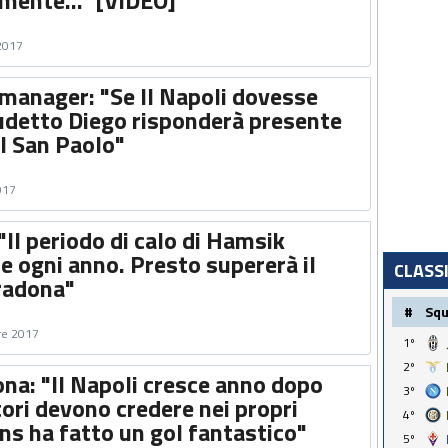
mente..." [VIDEO]
 2017
 manager: "Se Il Napoli dovesse
cudetto Diego risponderà presente
al San Paolo"
017
Il periodo di calo di Hamsik
e ogni anno. Presto supererà il
CLASS
radona"
#
Sq
re 2017
1º
2º
a: "Il Napoli cresce anno dopo
3º
tori devono credere nei propri
4º
ns ha fatto un gol fantastico"
5º