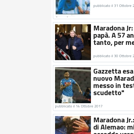
pubblicato il 31 Ottobre
Maradona Jr: 
papà. A 57 an
tanto, per m
pubblicato il 30 Ottobre
Gazzetta esal
nuovo Marado
messo in test
scudetto"
pubblicato il 14 Ottobre 2017
Maradona Jr.:
di Alemao: m