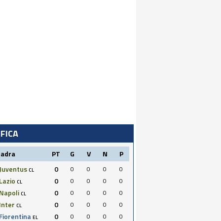
IFICA
uadra
PT
G
V
N
P
Juventus
0
0
0
0
0
CL
Lazio
0
0
0
0
0
CL
Napoli
0
0
0
0
0
CL
Inter
0
0
0
0
0
CL
Fiorentina
0
0
0
0
0
EL