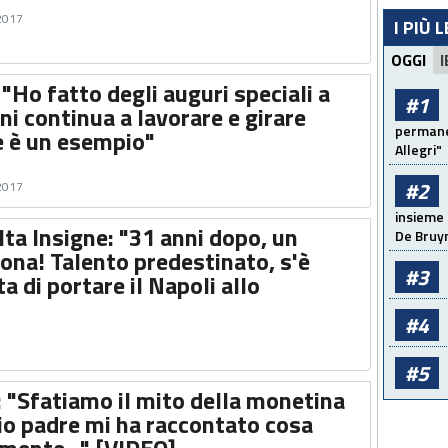
 2017
I PIÙ 
OGGI
I
"Ho fatto degli auguri speciali a
#1
ni continua a lavorare e girare
permanen
e è un esempio"
Allegri"
#2
 2017
insieme 
ta Insigne: "31 anni dopo, un
De Bruy
na! Talento predestinato, s'è
#3
a di portare il Napoli allo
#4
#5
 "Sfatiamo il mito della monetina
io padre mi ha raccontato cosa