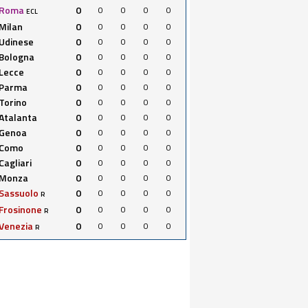
Roma
0
0
0
0
0
ECL
Milan
0
0
0
0
0
Udinese
0
0
0
0
0
Bologna
0
0
0
0
0
Lecce
0
0
0
0
0
Parma
0
0
0
0
0
Torino
0
0
0
0
0
Atalanta
0
0
0
0
0
Genoa
0
0
0
0
0
Como
0
0
0
0
0
Cagliari
0
0
0
0
0
Monza
0
0
0
0
0
Sassuolo
0
0
0
0
0
R
Frosinone
0
0
0
0
0
R
Venezia
0
0
0
0
0
R