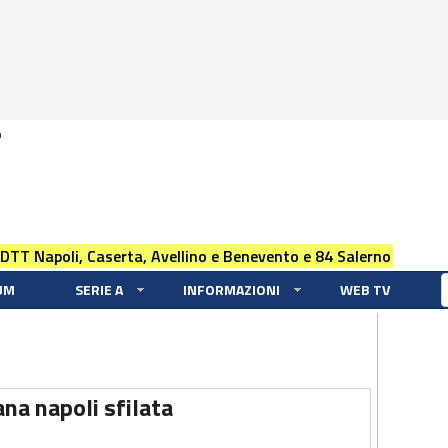
0
 DTT Napoli, Caserta, Avellino e Benevento e 84 Salerno
UM
SERIE A
INFORMAZIONI
WEB TV
na napoli sfilata