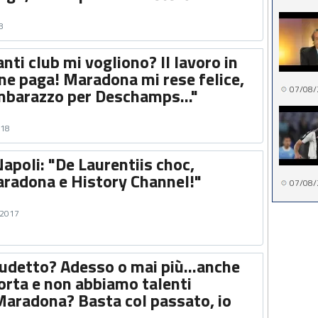
8
anti club mi vogliono? Il lavoro in
ne paga! Maradona mi rese felice,
07/08/
imbarazzo per Deschamps..."
018
apoli: "De Laurentiis choc,
aradona e History Channel!"
07/08/
 2017
udetto? Adesso o mai più...anche
corta e non abbiamo talenti
 Maradona? Basta col passato, io