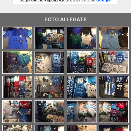
segui
CalcioNapoli24.it
direttamente su
Google
FOTO ALLEGATE