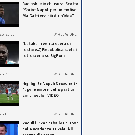
Badiashile in chiusura, Scotto:
"Sprint Napoli per un motivo.
Ma Gatti era più di un'idea"
26, 23:00
REDAZIONE
"Lukaku in verità spera di
restare...", Repubblica svela il
retroscena su BigRom
26, 14:45
REDAZIONE
Highlights Napoli Osasuna 2-
1: gol e sintesi della partita
amichevole | VIDEO
26, 08:55
REDAZIONE
Pedullà: "Per Zeballos ci sono
delle scadenze. Lukaku è il
prezzo di Conte"