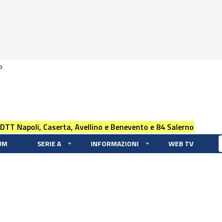
0
 DTT Napoli, Caserta, Avellino e Benevento e 84 Salerno
UM
SERIE A
INFORMAZIONI
WEB TV