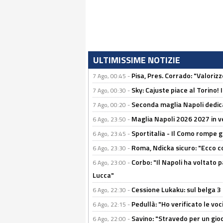
ULTIMISSIME NOTIZIE
Pisa, Pres. Corrado: "Valoriz
7 Ago, 00:45 -
Sky: Cajuste piace al Torino!
7 Ago, 00:30 -
Seconda maglia Napoli dedica
7 Ago, 00:20 -
Maglia Napoli 2026 2027 in ve
6 Ago, 23:50 -
Sportitalia - Il Como rompe g
6 Ago, 23:45 -
Roma, Ndicka sicuro: "Ecco c
6 Ago, 23:30 -
Corbo: "Il Napoli ha voltato 
6 Ago, 23:00 -
Lucca"
Cessione Lukaku: sul belga 3 
6 Ago, 22:30 -
Pedullà: "Ho verificato le vo
6 Ago, 22:15 -
Savino: "Stravedo per un gio
6 Ago, 22:00 -