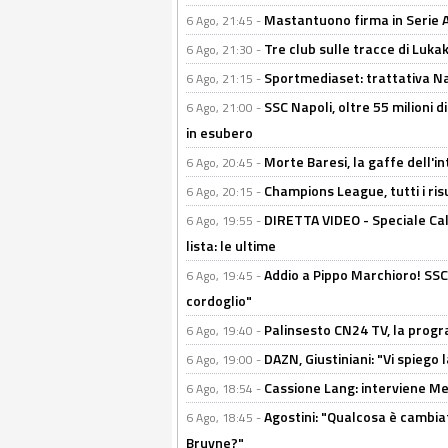
Mastantuono firma in Serie A, 
6 Ago, 21:45 -
Tre club sulle tracce di Luka
6 Ago, 21:30 -
Sportmediaset: trattativa Nap
6 Ago, 21:15 -
SSC Napoli, oltre 55 milioni d
6 Ago, 21:00 -
in esubero
Morte Baresi, la gaffe dell'i
6 Ago, 20:45 -
Champions League, tutti i ris
6 Ago, 20:15 -
DIRETTA VIDEO - Speciale Cal
6 Ago, 19:55 -
lista: le ultime
Addio a Pippo Marchioro! SSC N
6 Ago, 19:45 -
cordoglio"
Palinsesto CN24 TV, la prog
6 Ago, 19:40 -
DAZN, Giustiniani: "Vi spiego 
6 Ago, 19:00 -
Cassione Lang: interviene Me
6 Ago, 18:54 -
Agostini: "Qualcosa è cambiat
6 Ago, 18:45 -
Bruyne?"