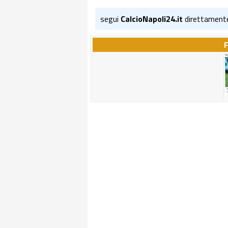
segui
CalcioNapoli24.it
direttament