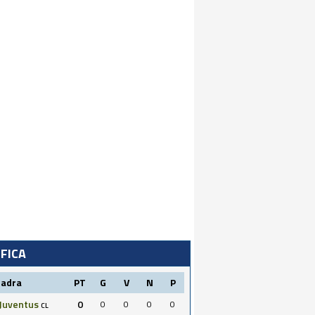
IFICA
uadra
PT
G
V
N
P
Juventus
0
0
0
0
0
CL