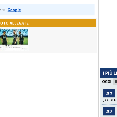
e su
Google
FOTO ALLEGATE
I PIÙ 
OGGI
I
#1
Jesus! H
#2