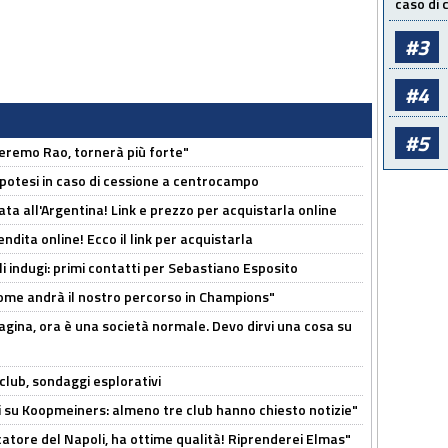
caso di
#3
#4
#5
zeremo Rao, tornerà più forte"
 Ipotesi in caso di cessione a centrocampo
ta all'Argentina! Link e prezzo per acquistarla online
ndita online! Ecco il link per acquistarla
li indugi: primi contatti per Sebastiano Esposito
ome andrà il nostro percorso in Champions"
pagina, ora è una società normale. Devo dirvi una cosa su
club, sondaggi esplorativi
ci su Koopmeiners: almeno tre club hanno chiesto notizie"
catore del Napoli, ha ottime qualità! Riprenderei Elmas"