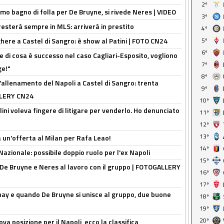
2º
rimo bagno di folla per De Bruyne, si rivede Neres | VIDEO
3º
sterà sempre in MLS: arriverà in prestito
4º
here a Castel di Sangro: è show al Patini | FOTO CN24
5º
6º
 di cosa è successo nel caso Cagliari-Esposito, vogliono
7º
ge!"
8º
'allenamento del Napoli a Castel di Sangro: trenta
9º
ALLERY CN24
10º
lini voleva fingere di litigare per venderlo. Ho denunciato
11º
12º
13º
 un'offerta al Milan per Rafa Leao!
14º
Nazionale: possibile doppio ruolo per l'ex Napoli
15º
 De Bruyne e Neres al lavoro con il gruppo | FOTOGALLERY
16º
17º
nay e quando De Bruyne si unisce al gruppo, due buone
18º
19º
20º
a posizione per il Napoli, ecco la classifica