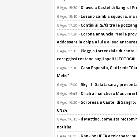
Diluvio a Castel di Sangro! P
6 Ago, 18:30 -
Lozano cambia squadra, ma re
6 Ago, 18:10 -
Contini si
tuffa
tra le pozzang
6 Ago, 17:30 -
Corona annuncia: "Ho le prove
6 Ago, 17:20 -
addossare la colpa a lui e al suo entoura
Pioggia torrenziale durante l
6 Ago, 17:15 -
coraggiosi restano sugli spalti | FOTOG
Caso Esposito, Giuffredi: "Giu
6 Ago, 17:10 -
Melis"
Sky - Il Galatasaray presenta
6 Ago, 17:00 -
Oriali affiancherà Mancini in 
6 Ago, 16:45 -
Sorpresa a Castel di Sangro:
6 Ago, 16:30 -
CN24
Il Mattino: come sta McTomi
6 Ago, 16:15 -
notizie!
Ranking UEFA aggiornato: nuov
6 Ago, 16:05 -