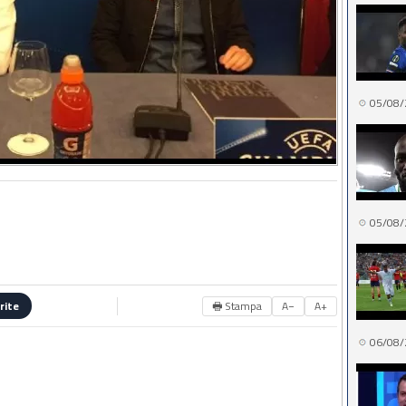
05/08/
05/08/
🖶 Stampa
A−
A+
rite
06/08/