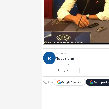
AUTORE
R
Redazione
Redazione
Tutti gli articoli →
Google
Discover
Fonti prefe
Seguici su