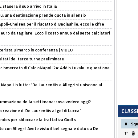
stasera il suo arrivo in Italia
ku: una destinazione prende quota in silenzio
oli-Chelsea per il riscatto di Badiashile, ecco le cifre
i euro da tagliare! Ecco il costo annuo dei sette calciatori
nterista Dimarco in conferenza | VIDEO
ultati del terzo turno preliminare
ciomercato di CalcioNapoli 24: Addio Lukaku e questione
apoli in lutto: "De Laurentiis e Allegri si uniscono al
rammazione della settimana: cosa vedere oggi?
CLASS
la reazione di De Laurentiis al gol di Lucca"
ndes per sbloccare la trattativa Godts
#
Sq
o con Allegri! Avete visto il bel segnale dato da De
1º