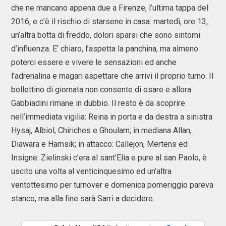
che ne mancano appena due a Firenze, l’ultima tappa del
2016, e c’è il rischio di starsene in casa: martedì, ore 13,
un’altra botta di freddo, dolori sparsi che sono sintomi
d’influenza. E’ chiaro, l’aspetta la panchina, ma almeno
poterci essere e vivere le sensazioni ed anche
l’adrenalina e magari aspettare che arrivi il proprio turno. Il
bollettino di giornata non consente di osare e allora
Gabbiadini rimane in dubbio. Il resto è da scoprire
nell’immediata vigilia: Reina in porta e da destra a sinistra
Hysaj, Albiol, Chiriches e Ghoulam; in mediana Allan,
Diawara e Hamsik; in attacco: Callejon, Mertens ed
Insigne. Zielinski c’era al sant’Elia e pure al san Paolo, è
uscito una volta al venticinquesimo ed un’altra
ventottesimo per turnover e domenica pomeriggio pareva
stanco, ma alla fine sarà Sarri a decidere.