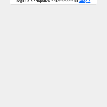
segui
CalcioNapoli24.it
direttamente su
Google