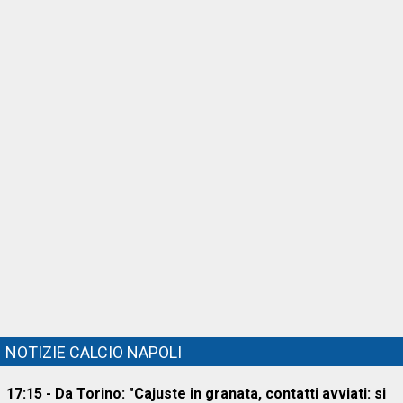
NOTIZIE CALCIO NAPOLI
17:15 - Da Torino: "Cajuste in granata, contatti avviati: si