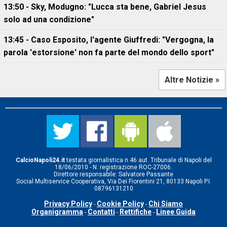
13:50 - Sky, Modugno: "Lucca sta bene, Gabriel Jesus
solo ad una condizione"
13:45 - Caso Esposito, l'agente Giuffredi: "Vergogna, la
parola 'estorsione' non fa parte del mondo dello sport"
Altre Notizie »
CalcioNapoli24.it
testata giornalistica n.46 aut. Tribunale di Napoli del
18/06/2010 - N. registrazione ROC-27006.
Direttore responsabile: Salvatore Passante
Social Multiservice Cooperativa, Via Dei Fiorentini 21, 80133 Napoli P.I.
08796131210
Privacy Policy
Cookie Policy
Chi Siamo
-
-
Organigramma
Contatti
Rettifiche
Linee Guida
-
-
-