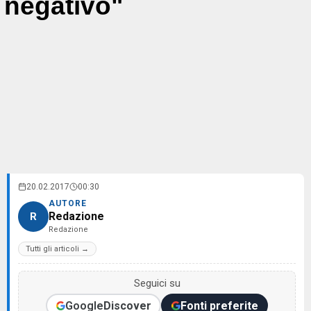
negativo"
20.02.2017
00:30
AUTORE
Redazione
R
Redazione
Tutti gli articoli →
Seguici su
Google
Discover
Fonti preferite