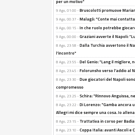
per un motivo"
Bruscolotti promuove Marianu
9 Ago, 01:00 -
Malagò: "Conte mai contattato
9 Ago, 00:37 -
In che ruolo potrebbe giocare
9 Ago, 00:15 -
Graziani avverte il Napoli: “Lu
9 Ago, 00:00 -
Dalla Turchia avvertono il Na
8 Ago, 23:58 -
l'incontro"
Del Genio: "Lang il migliore, 
8 Ago, 23:55 -
Folorunsho verso l'addio al Na
8 Ago, 23:45 -
Due giocatori del Napoli sono
8 Ago, 23:30 -
compromesso
Schira: "Rinnovo Anguissa, neg
8 Ago, 23:25 -
Di Lorenzo: "Gamba ancora u
8 Ago, 23:22 -
Allegri mi dice sempre una cosa. Io allena
Trattativa in corso per Badia
8 Ago, 23:15 -
Coppa Italia: avanti Ascoli 
8 Ago, 23:10 -