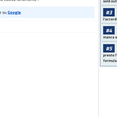
sold out
#3
e su
Google
l'accord
#4
manca sol
#5
presto l'
formula 