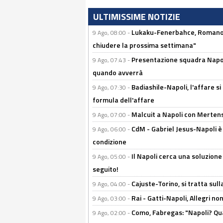
ULTIMISSIME NOTIZIE
Lukaku-Fenerbahce, Romano e
9 Ago, 08:00 -
chiudere la prossima settimana"
Presentazione squadra Napoli 
9 Ago, 07:43 -
quando avverrà
Badiashile-Napoli, l'affare si 
9 Ago, 07:30 -
formula dell'affare
Malcuit a Napoli con Mertens
9 Ago, 07:00 -
CdM - Gabriel Jesus-Napoli è
9 Ago, 06:00 -
condizione
Il Napoli cerca una soluzione
9 Ago, 05:00 -
seguito!
Cajuste-Torino, si tratta sull
9 Ago, 04:00 -
Rai - Gatti-Napoli, Allegri no
9 Ago, 03:00 -
Como, Fabregas: "Napoli? Qua
9 Ago, 02:00 -