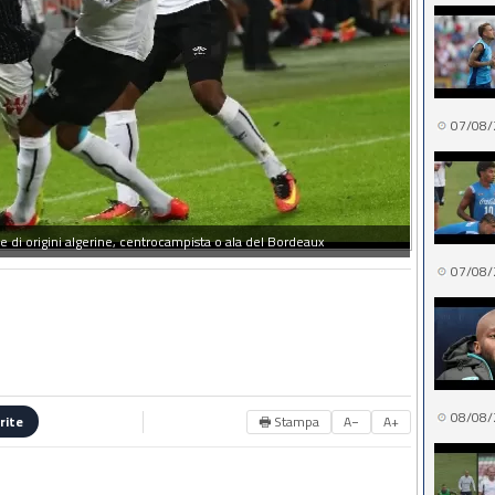
07/08/
 di origini algerine, centrocampista o ala del Bordeaux
07/08/
08/08/
🖶 Stampa
A−
A+
rite