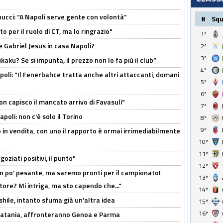
cci: “A Napoli serve gente con volontà”
#
Sq
 per il ruolo di CT, ma lo ringrazio"
1º
 Gabriel Jesus in casa Napoli?
2º
3º
kaku? Se si impunta, il prezzo non lo fa più il club”
4º
poli: "Il Fenerbahce tratta anche altri attaccanti, domani
5º
6º
non capisco il mancato arrivo di Favasuli"
7º
poli: non c'è solo il Torino
8º
9º
 in vendita, con uno il rapporto è ormai irrimediabilmente
10º
11º
oziati positivi, il punto"
12º
n po' pesante, ma saremo pronti per il campionato!
13º
tore? Mi intriga, ma sto capendo che..."
14º
shile, intanto sfuma già un'altra idea
15º
16º
e Catania, affronteranno Genoa e Parma