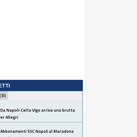
LETTI
ERI
Da Napoli-Celta Vigo arriva una brutta
per Allegri
Abbonamenti SSC Napoli al Maradona