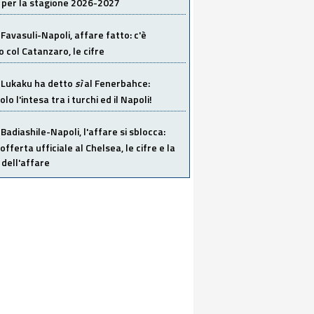
 per la stagione 2026-2027
Favasuli-Napoli, affare fatto: c'è
o col Catanzaro, le cifre
Lukaku ha detto
sì
al Fenerbahce:
o l'intesa tra i turchi ed il Napoli!
Badiashile-Napoli, l'affare si sblocca:
offerta ufficiale al Chelsea, le cifre e la
dell'affare