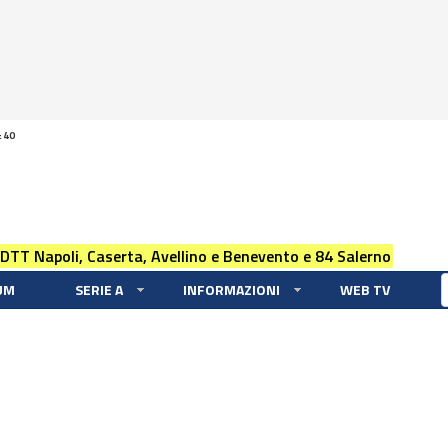
:40
 DTT Napoli, Caserta, Avellino e Benevento e 84 Salerno
UM
SERIE A
INFORMAZIONI
WEB TV