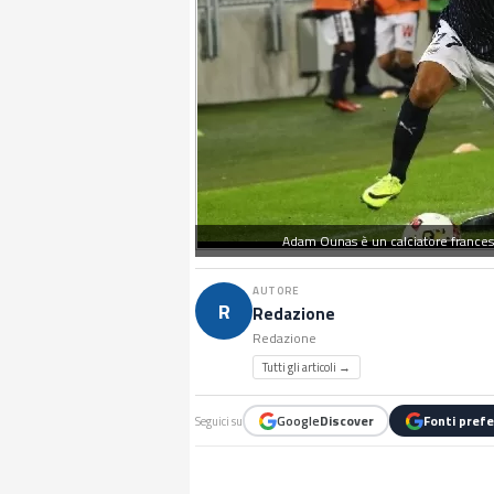
Adam Ounas è un calciatore francese
AUTORE
R
Redazione
Redazione
Tutti gli articoli →
Google
Discover
Fonti prefe
Seguici su