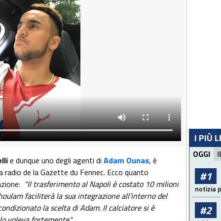
I PIÙ 
OGGI
I
lli
e dunque uno degli agenti di
Adam Ounas
, è
a radio de la Gazette du Fennec. Ecco quanto
#1
azione:
"Il trasferimento al Napoli è costato 10 milioni
notizia 
oulam faciliterà la sua integrazione all’interno del
ndizionato la scelta di Adam. Il calciatore si è
#2
lo voleva fortemente".