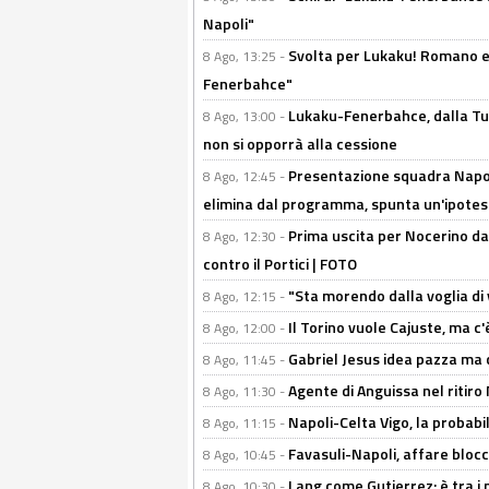
Napoli"
Svolta per Lukaku! Romano e 
8 Ago, 13:25 -
Fenerbahce"
Lukaku-Fenerbahce, dalla Turc
8 Ago, 13:00 -
non si opporrà alla cessione
Presentazione squadra Napoli
8 Ago, 12:45 -
elimina dal programma, spunta un'ipotes
Prima uscita per Nocerino da
8 Ago, 12:30 -
contro il Portici | FOTO
"Sta morendo dalla voglia di 
8 Ago, 12:15 -
Il Torino vuole Cajuste, ma c
8 Ago, 12:00 -
Gabriel Jesus idea pazza ma c
8 Ago, 11:45 -
Agente di Anguissa nel ritiro 
8 Ago, 11:30 -
Napoli-Celta Vigo, la probabi
8 Ago, 11:15 -
Favasuli-Napoli, affare bloc
8 Ago, 10:45 -
Lang come Gutierrez: è tra i p
8 Ago, 10:30 -