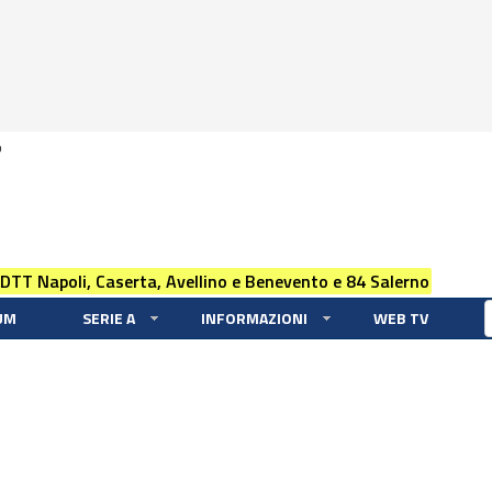
0
 DTT Napoli, Caserta, Avellino e Benevento e 84 Salerno
UM
SERIE A
INFORMAZIONI
WEB TV