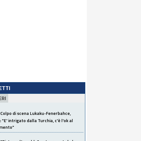
LETTI
ERI
Colpo di scena Lukaku-Fenerbahce,
"E' intrigato dalla Turchia, c'è l'ok al
imento"