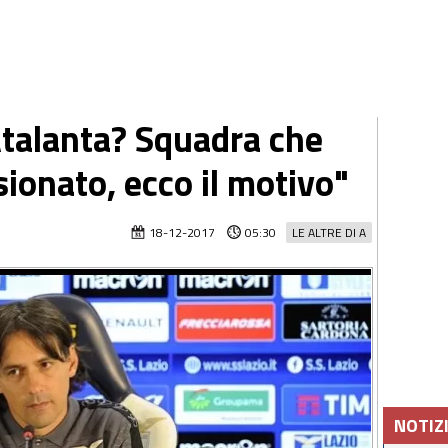
"Atalanta? Squadra che
ionato, ecco il motivo"
18-12-2017
05:30
LE ALTRE DI A
NOTIZ