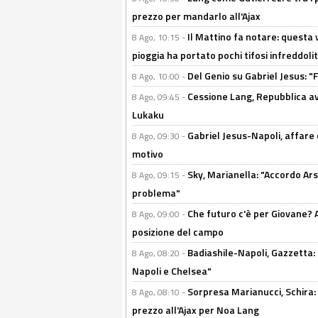
prezzo per mandarlo all'Ajax
Il Mattino fa notare: questa v
8 Ago, 10:15 -
pioggia ha portato pochi tifosi infreddolit
Del Genio su Gabriel Jesus: "F
8 Ago, 10:00 -
Cessione Lang, Repubblica avv
8 Ago, 09:45 -
Lukaku
Gabriel Jesus-Napoli, affare c
8 Ago, 09:30 -
motivo
Sky, Marianella: "Accordo Ars
8 Ago, 09:15 -
problema"
Che futuro c'è per Giovane? Al
8 Ago, 09:00 -
posizione del campo
Badiashile-Napoli, Gazzetta: 
8 Ago, 08:20 -
Napoli e Chelsea"
Sorpresa Marianucci, Schira: "
8 Ago, 08:10 -
prezzo all'Ajax per Noa Lang