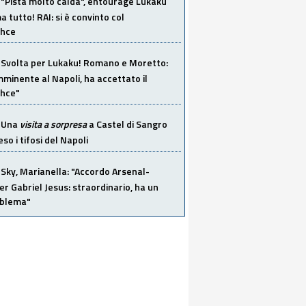
"Pista molto calda", entourage Lukaku
 tutto! RAI: si è convinto col
ahce
Svolta per Lukaku! Romano e Moretto:
mminente al Napoli, ha accettato il
hce"
Una
visita a sorpresa
a Castel di Sangro
so i tifosi del Napoli
Sky, Marianella: "Accordo Arsenal-
er Gabriel Jesus: straordinario, ha un
oblema"