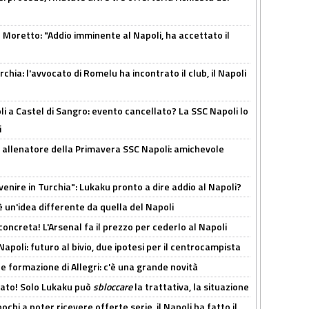
Moretto: "Addio imminente al Napoli, ha accettato il
hia: l'avvocato di Romelu ha incontrato il club, il Napoli
 a Castel di Sangro: evento cancellato? La SSC Napoli lo
i
 allenatore della Primavera SSC Napoli: amichevole
venire in Turchia": Lukaku pronto a dire addio al Napoli?
'è un'idea differente da quella del Napoli
oncreta! L'Arsenal fa il prezzo per cederlo al Napoli
Napoli: futuro al bivio, due ipotesi per il centrocampista
le formazione di Allegri: c'è una grande novità
cato! Solo Lukaku può
sbloccare
la trattativa, la situazione
ochi a poter ricevere offerte serie, il Napoli ha fatto il