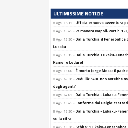
ULTIMISSIME NOTIZIE
Ufficiale: nuova avventura per
8 Ago, 16:15 -
Primavera Napoli-Portici 1-3,
8 Ago, 15:45 -
Dalla Turchia: il Fenerbahce 
8 Ago, 15:30 -
Lukaku
Dalla Turchia: Lukaku-Fenerba
8 Ago, 15:15 -
Kamer e Ledure!
È morto Jorge Messi: il padre
8 Ago, 15:00 -
Pedullà: "ADL non avrebbe ma
8 Ago, 14:30 -
degli agenti"
Dalla Turchia - Lukaku-Fenerb
8 Ago, 14:05 -
Conferme dal Belgio: trattativ
8 Ago, 13:45 -
Dalla Turchia - Lukaku-Fener
8 Ago, 13:30 -
sulla cifra
Schira: "Lukaku-Fenerbahce si
8 Ago, 13:30 -