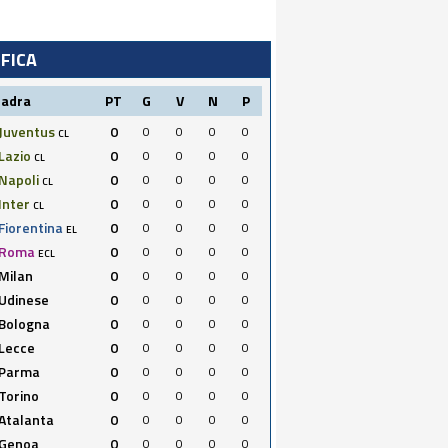
IFICA
uadra
PT
G
V
N
P
Juventus
0
0
0
0
0
CL
Lazio
0
0
0
0
0
CL
Napoli
0
0
0
0
0
CL
Inter
0
0
0
0
0
CL
Fiorentina
0
0
0
0
0
EL
Roma
0
0
0
0
0
ECL
Milan
0
0
0
0
0
Udinese
0
0
0
0
0
Bologna
0
0
0
0
0
Lecce
0
0
0
0
0
Parma
0
0
0
0
0
Torino
0
0
0
0
0
Atalanta
0
0
0
0
0
Genoa
0
0
0
0
0