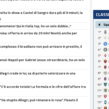
olta lo show a Castel di Sangro dura più di 9 minuti, la
CLASS
i
#
Sq
enomeno! Qui in Italia top, ho un solo dubbio..."
1º
isa: offerta in arrivo da 20 mln! Novità anche per
2º
3º
omplesso: il brasiliano non può arrivare in prestito, il
4º
5º
enal-Napoli per Gabriel Jesus: straordinario, ha un solo
6º
7º
legri crede in lui, sa di poterlo valorizzare in una
8º
9º
10º
"C'è accordo totale! La formula e le cifre dell'affare tra
11º
12º
Ha stupito Allegri, può rimanere in rosa". Fissato il
13º
14º