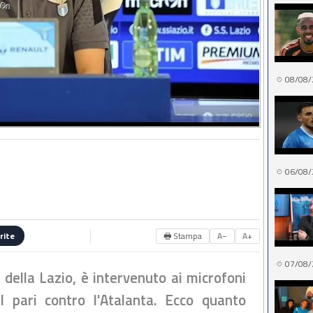
08/08/
06/08/
🖶 Stampa
A−
A+
rite
07/08/
 della Lazio, è intervenuto ai microfoni
 pari contro l'Atalanta. Ecco quanto