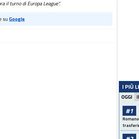
ra il turno di Europa League".
e su
Google
I PIÙ 
OGGI
I
#1
Romano: 
trasfer
#2