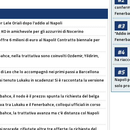
conferma
Fenerb
 Lele Oriali dopo l'addio al Napoli
#3
 KO in amichevole per gli azzurrini di Nocerino
"Addio i
Fenerba
offre 6 milioni di euro al Napoli! Contratto biennale per
#4
hce, nella trattativa sono coinvolti Ozdemir, Yildirim,
ha riacce
#5
 di Leo che lo accompagnò nei primi passi a Barcellona
Napoli p
i tenuto Lukaku in scadenza! Si è raccontata la versione
solo pr
ahce, il nodo è il prezzo: spunta la richiesta del belga
a tra Lukaku e il Fenerbahce, colloqui ufficiali in corso
bahce, la trattativa avanza ma c'è distanza col Napoli
 procede, rifiutate altre tre offerte: la richiesta del