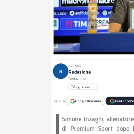
AUTORE
R
Redazione
Redazione
Tutti gli articoli →
Google
Discover
Fonti prefe
Seguici su
Simone Inzaghi, allenatore
di Premium Sport dopo il