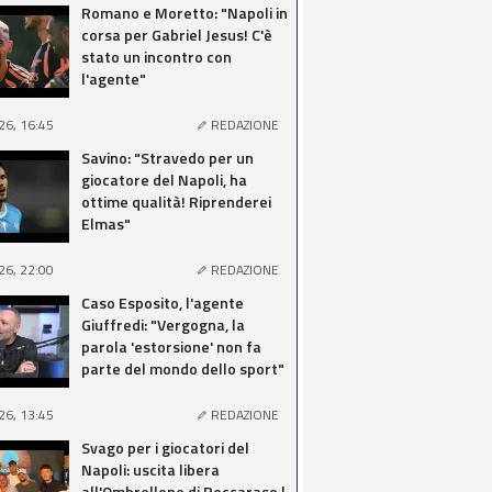
Romano e Moretto: "Napoli in
corsa per Gabriel Jesus! C'è
stato un incontro con
l'agente"
26, 16:45
REDAZIONE
Savino: "Stravedo per un
giocatore del Napoli, ha
ottime qualità! Riprenderei
Elmas"
26, 22:00
REDAZIONE
Caso Esposito, l'agente
Giuffredi: "Vergogna, la
parola 'estorsione' non fa
parte del mondo dello sport"
26, 13:45
REDAZIONE
Svago per i giocatori del
Napoli: uscita libera
all'Ombrellone di Roccaraso |