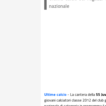
nazionale
Ultime calcio
- La cantera della
SS Ju
giovani calciatori classe 2012 del club 
nazionale di categoria in programma i