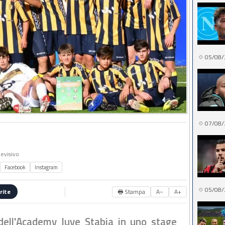
05/08/
07/08/
levisivo
Facebook
Instagram
05/08/
🖶 Stampa
A−
A+
rite
 dell'Academy Juve Stabia in uno stage