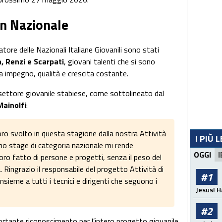
in Nazionale
tore delle Nazionali Italiane Giovanili sono stati
h, Renzi e Scarpati
, giovani talenti che si sono
 a impegno, qualità e crescita costante.
 settore giovanile stabiese, come sottolineato dal
Mainolfi
:
voro svolto in questa stagione dalla nostra Attività
I PIÙ 
uno stage di categoria nazionale mi rende
OGGI
I
oro fatto di persone e progetti, senza il peso del
 Ringrazio il responsabile del progetto Attività di
#1
sieme a tutti i tecnici e dirigenti che seguono i
Jesus! H
#2
rtante riconoscimento per l’intero progetto giovanile