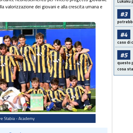
Lukaku p
la valorizzazione dei giovani e alla crescita umana e
#3
potrebbe
#4
caso di
#5
questo p
cosa sta
ve Stabia - Academy