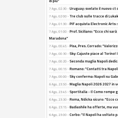
di più"
Uruguay: svelato il nuovo ct d
7 Ago, 02:30 -
Tre club sulle tracce di Luka
7 Ago, 02:00 -
PIF acquista Electronic Arts: 
7 Ago, 01:30 -
Prof. Siciliano: "Ecco chi sarà
7 Ago, 01:00 -
Maradona"
Pisa, Pres. Corrado: "Valoriz
7 Ago, 00:45 -
Sky: Cajuste piace al Torino!
7 Ago, 00:30 -
Seconda maglia Napoli dedica
7 Ago, 00:20 -
Romano: "Contatti tra Napoli 
7 Ago, 00:15 -
Sky conferma: Napoli su Gabr
7 Ago, 00:00 -
Maglia Napoli 2026 2027 in ve
6 Ago, 23:50 -
Sportitalia - Il Como rompe g
6 Ago, 23:45 -
Roma, Ndicka sicuro: "Ecco c
6 Ago, 23:30 -
Badiashile ha offerte, ma vu
6 Ago, 23:15 -
Corbo: "Il Napoli ha voltato 
6 Ago, 23:00 -