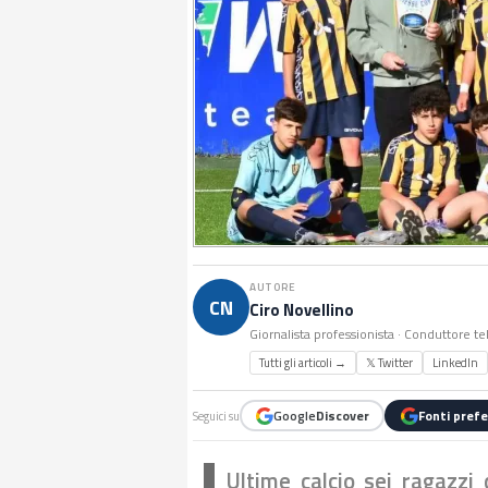
AUTORE
CN
Ciro Novellino
Giornalista professionista · Conduttore te
Tutti gli articoli →
𝕏 Twitter
LinkedIn
Google
Discover
Fonti prefe
Seguici su
Ultime calcio sei ragazzi