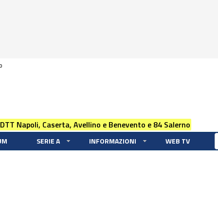
0
 DTT Napoli, Caserta, Avellino e Benevento e 84 Salerno
UM
SERIE A
INFORMAZIONI
WEB TV