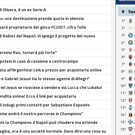
i Olivera, è un ex Serie A
#
Sq
ku: una destinazione prende quota in silenzio
1º
sarà proprietario del gioco FC2027, cifra folle
2º
3º
 il Rabiot del Napoli. Vi spiego il progetto del nuovo
4º
5º
zeremo Rao, tornerà più forte"
6º
 Ipotesi in caso di cessione a centrocampo
7º
ta all'Argentina! Link e prezzo per acquistarla online
8º
e Gabriel Jesus! Ha lo stesso agente di Allegri"
9º
10º
iel Jesus se riuscisse a vendere sia Lucca che Lukaku!
11º
ndita online! Ecco il link per acquistarla
12º
li indugi: primi contatti per Sebastiano Esposito
13º
ome andrà il nostro percorso in Champions"
14º
15º
ole la Champions: il Napoli può chiudere ma attende
16º
pagina, ora è una società normale. Devo dirvi una cosa su