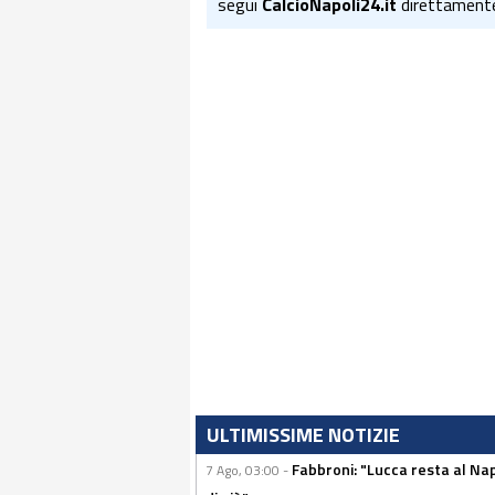
segui
CalcioNapoli24.it
direttament
ULTIMISSIME NOTIZIE
Fabbroni: "Lucca resta al Na
7 Ago, 03:00 -