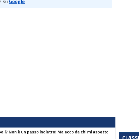
e su
Google
poli? Non è un passo indietro! Ma ecco da chi mi aspetto
CLASS