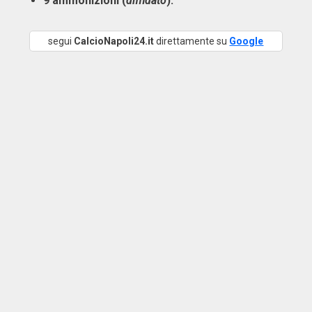
9 ammonizioni (
diffidato
):
segui
CalcioNapoli24.it
direttamente su
Google