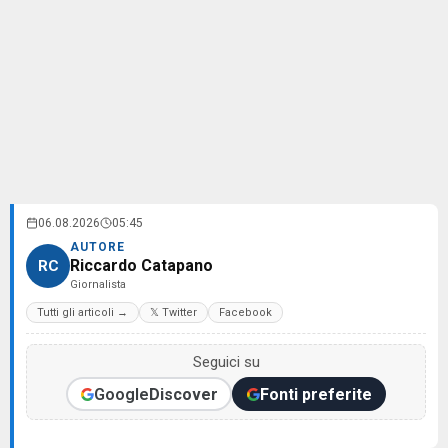
06.08.2026
05:45
AUTORE
Riccardo Catapano
RC
Giornalista
Tutti gli articoli →
𝕏 Twitter
Facebook
Seguici su
Google
Discover
Fonti preferite