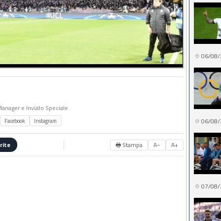
06/08/
 Manager e Inviato Speciale
06/08/
Facebook
Instagram
🖶 Stampa
A−
A+
rite
07/08/