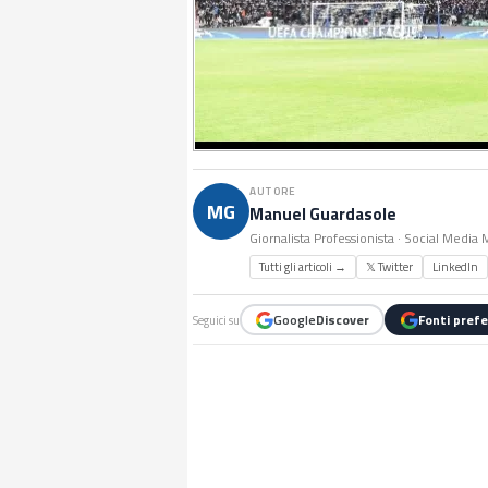
AUTORE
MG
Manuel Guardasole
Giornalista Professionista · Social Media
Tutti gli articoli →
𝕏 Twitter
LinkedIn
Google
Discover
Fonti prefe
Seguici su