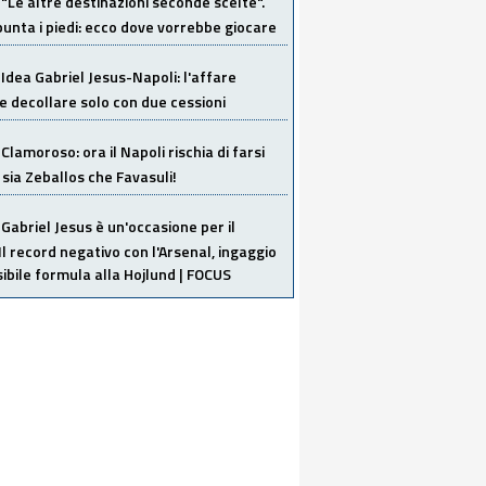
"Le altre destinazioni seconde scelte".
unta i piedi: ecco dove vorrebbe giocare
Idea Gabriel Jesus-Napoli: l'affare
 decollare solo con due cessioni
Clamoroso: ora il Napoli rischia di farsi
 sia Zeballos che Favasuli!
Gabriel Jesus è un'occasione per il
Il record negativo con l'Arsenal, ingaggio
sibile formula alla Hojlund | FOCUS