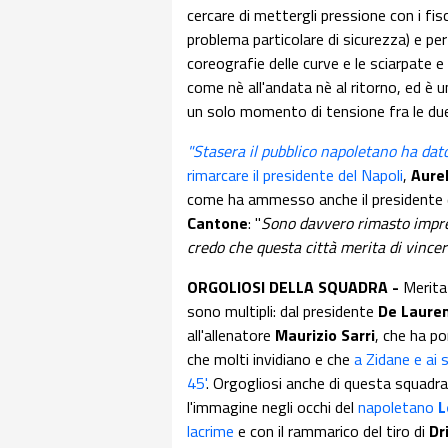
cercare di mettergli pressione con i fis
problema particolare di sicurezza) e pe
coreografie delle curve e le sciarpate e
come nè all'andata nè al ritorno, ed è 
un solo momento di tensione fra le due
"Stasera il pubblico napoletano ha dato
rimarcare il presidente del Napoli
,
Aurel
come ha ammesso anche il presidente d
Cantone
: "
Sono davvero rimasto impres
credo che questa città merita di vincer
ORGOLIOSI DELLA SQUADRA -
Merita
sono multipli: dal presidente
De Lauren
all'allenatore
Maurizio Sarri
, che ha po
che molti invidiano e che
a Zidane e ai 
45'
. Orgogliosi anche di questa squadra
l'immagine negli occhi del
napoletano
L
lacrime
e con il rammarico del tiro di
Dr