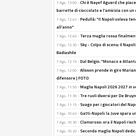
Chi è Nayef Aguerd che piace al
7 Ago, 13:00 -
barrette di cioccolato e l'amicizia con un 
Pedullà: "Il Napoli voleva te
7 Ago, 12:45 -
all'anno"
Terza maglia rossa finalment
7 Ago, 12:40 -
Sky - Colpo di scena: il Napo
7 Ago, 12:30 -
Badiashile
Dal Belgio: "Monaco e Atlant
7 Ago, 12:15 -
Alisson prende in giro Marianu
7 Ago, 12:00 -
difensore | FOTO
Maglia Napoli 2026 2027 in ve
7 Ago, 11:50 -
Tre ruoli diversi per De Bru
7 Ago, 11:30 -
Svago per i giocatori del Nap
7 Ago, 11:15 -
Gatti-Napoli: la Juve spara 
7 Ago, 10:45 -
Clamoroso: ora il Napoli risch
7 Ago, 10:30 -
Seconda maglia Napoli dedica
7 Ago, 10:20 -