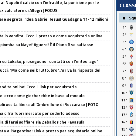
 Napoli: il calcio con l'infradito, la punizione per le
CLASS
ex calciatore di Allegri | FOCUS
#
Sq
nere segreta l'idea Gabriel Jesus! Guadagna 11-12 milioni
1º
2º
e in vendita! Ecco il prezzo e come acquistarla online
3º
li piomba su Nayef Aguerd! È il Piano B se saltasse
4º
5º
a su Lukaku, proseguono i contatti con l'entourage"
6º
cci: "Ma come sei brutto, bro". Arriva la risposta del
7º
8º
9º
ndita online! Ecco il link per acquistarla
10º
yne: ecco come giocherebbe in base al modulo
11º
oli: uscita libera all'Ombrellone di Roccaraso | FOTO
12º
una cifra fuori mercato per cederlo adesso
13º
ia di farsi soffiare sia Zeballos che Favasuli!
14º
15º
ta all'Argentina! Link e prezzo per acquistarla online