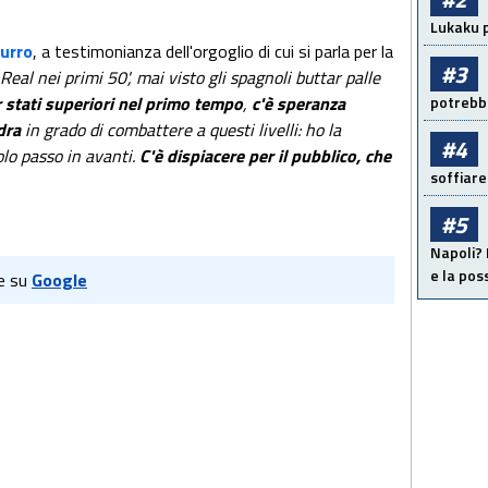
Lukaku p
urro
, a testimonianza dell'orgoglio di cui si parla per la
#3
 Real nei primi 50', mai visto gli spagnoli buttar palle
r stati superiori nel primo tempo
,
c'è speranza
potrebbe
dra
in grado di combattere a questi livelli: ho la
#4
olo passo in avanti.
C'è dispiacere per il pubblico, che
soffiare
#5
Napoli? 
e la pos
e su
Google