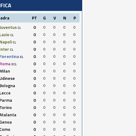
IFICA
uadra
PT
G
V
N
P
Juventus
0
0
0
0
0
CL
Lazio
0
0
0
0
0
CL
Napoli
0
0
0
0
0
CL
Inter
0
0
0
0
0
CL
Fiorentina
0
0
0
0
0
EL
Roma
0
0
0
0
0
ECL
Milan
0
0
0
0
0
Udinese
0
0
0
0
0
Bologna
0
0
0
0
0
Lecce
0
0
0
0
0
Parma
0
0
0
0
0
Torino
0
0
0
0
0
Atalanta
0
0
0
0
0
Genoa
0
0
0
0
0
Como
0
0
0
0
0