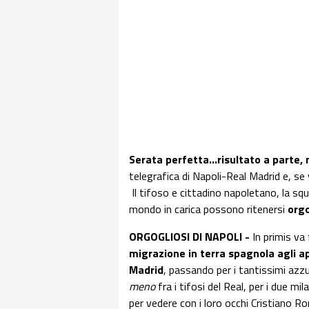
Serata perfetta...risultato a parte,
telegrafica di Napoli-Real Madrid e, se 
Il tifoso e cittadino napoletano, la sq
mondo in carica possono ritenersi
orgo
ORGOGLIOSI DI NAPOLI -
In primis va 
migrazione in terra spagnola agli ap
Madrid
, passando per i tantissimi azzu
meno
fra i tifosi del Real, per i due m
per vedere con i loro occhi Cristiano R