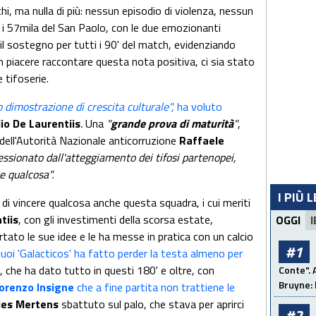
chi, ma nulla di più: nessun episodio di violenza, nessun
r i 57mila del San Paolo, con le due emozionanti
 il sostegno per tutti i 90' del match, evidenziando
un piacere raccontare questa nota positiva, ci sia stato
 tifoserie.
 dimostrazione di crescita culturale",
ha voluto
io De Laurentiis
.
Una
"
grande prova di maturità
"
,
ell'Autorità Nazionale anticorruzione
Raffaele
sionato dall'atteggiamento dei tifosi partenopei,
e qualcosa".
I PIÙ 
 di vincere qualcosa anche questa squadra, i cui meriti
tiis
, con gli investimenti della scorsa estate,
OGGI
I
rtato le sue idee e le ha messe in pratica con un calcio
#1
suoi 'Galacticos' ha fatto perder la testa almeno per
, che ha dato tutto in questi 180' e oltre, con
Conte". 
Bruyne: 
orenzo Insigne
che a fine partita non trattiene le
ies Mertens
sbattuto sul palo, che stava per aprirci
#2