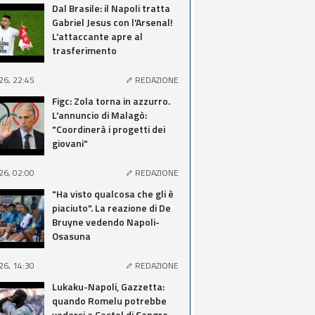
Dal Brasile: il Napoli tratta
Gabriel Jesus con l'Arsenal!
L'attaccante apre al
trasferimento
26, 22:45
REDAZIONE
Figc: Zola torna in azzurro.
L'annuncio di Malagò:
"Coordinerà i progetti dei
giovani"
26, 02:00
REDAZIONE
"Ha visto qualcosa che gli è
piaciuto". La reazione di De
Bruyne vedendo Napoli-
Osasuna
26, 14:30
REDAZIONE
Lukaku-Napoli, Gazzetta:
quando Romelu potrebbe
vedersi a Castel di Sangro