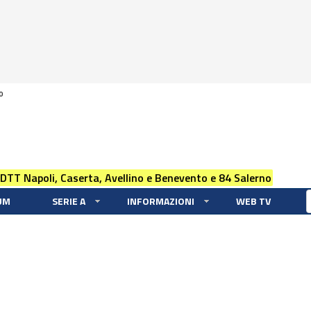
0
 DTT Napoli, Caserta, Avellino e Benevento e 84 Salerno
UM
SERIE A
INFORMAZIONI
WEB TV