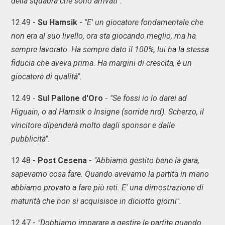
della squadra che sono arrivati".
12.49 -
Su Hamsik
-
"E' un giocatore fondamentale che
non era al suo livello, ora sta giocando meglio, ma ha
sempre lavorato. Ha sempre dato il 100%, lui ha la stessa
fiducia che aveva prima. Ha margini di crescita, è un
giocatore di qualità".
12.49 -
Sul Pallone d'Oro
-
"Se fossi io lo darei ad
Higuain, o ad Hamsik o Insigne (sorride nrd). Scherzo, il
vincitore dipenderà molto dagli sponsor e dalle
pubblicità".
12.48 -
Post Cesena
-
"Abbiamo gestito bene la gara,
sapevamo cosa fare. Quando avevamo la partita in mano
abbiamo provato a fare più reti. E' una dimostrazione di
maturità che non si acquisisce in diciotto giorni".
12.47 -
"Dobbiamo imparare a gestire le partite quando