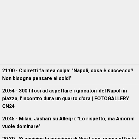
21:00 - Ciciretti fa mea culpa: "Napoli, cosa è successo?
Non bisogna pensare ai soldi"
20:54 - 300 tifosi ad aspettare i giocatori del Napoli in
piazza, l'incontro dura un quarto d'ora | FOTOGALLERY
CN24
20:45 - Milan, Jashari su Allegri: "Lo rispetto, ma Amorim
vuole dominare"
20:30 - Si avvicina la cessione di Noa Lang: nuova offerta