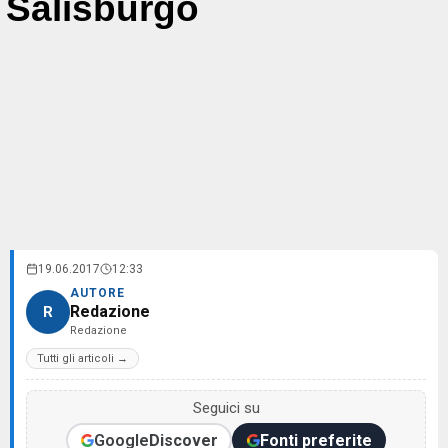
Salisburgo
19.06.2017
12:33
AUTORE
Redazione
R
Redazione
Tutti gli articoli →
Seguici su
Google
Discover
Fonti preferite