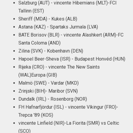
Salzburg (AUT) - vincente Hibernians (MLT)-FCI
Tallinn (EST)
Sheriff (MDA) - Kukes (ALB)
Astana (KAZ) - Spartaks Jurmala (LVA)
BATE Borisov (BLR) - vincente Alashkert (ARM)-FC
Santa Coloma (AND)
Zilina (SVK) - Kobenhavn (DEN)
Hapoel Beer-Sheva (ISR) - Budapest Honvéd (HUN)
Rijeka (CRO) - vincente The New Saints
(WAL)Europa (GIB)
Malmö (SWE) - Vardar (MKD)
Zrinjski (BIH)- Maribor (SVN)
Dundalk (IRL) - Rosenborg (NOR)
FH Hafnarfjördur (ISL) - vincente Víkingur (FRO)-
Trepca '89 (KOS)
vincente Linfield (NIR)-La Fiorita (SMR) vs Celtic
(SCO)