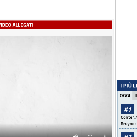
VIDEO ALLEGATI
I PIÙ 
OGGI
I
#1
Conte". 
Bruyne: 
#2