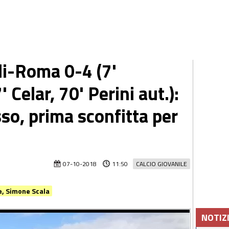
i-Roma 0-4 (7'
' Celar, 70' Perini aut.):
so, prima sconfitta per
07-10-2018
11:50
CALCIO GIOVANILE
e, Simone Scala
NOTIZ