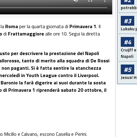
potrebbe
#3
 la
Roma
per la quarta giornata di
Primavera 1
. Il
Lukaku p
lo
di
Frattamaggiore
alle ore 10. Segui la diretta
#4
Cruijff e
iusto per descrivere la prestazione del Napoli
Napoli
llorosso, tanto di merito alla squadra di De Rossi
i non paganti. Si è fatta sentire la stanchezza
#5
 mercoledì in Youth League contro il Liverpool.
Jesus! H
aronio la farà digerire ai suoi durante la sosta
o di Primavera 1 riprenderà sabato 20 ottobre, il
 Micillo e Calvano, escono Casella e Perini.