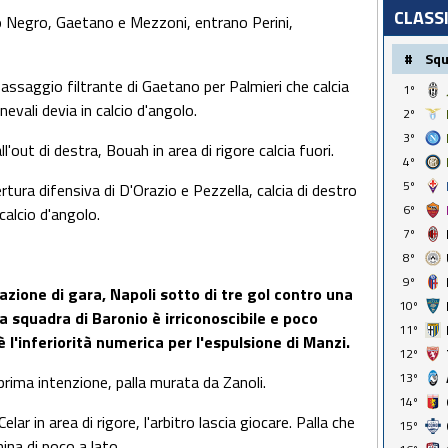
CLASS
no Negro, Gaetano e Mezzoni, entrano Perini,
#
Sq
passaggio filtrante di Gaetano per Palmieri che calcia
1º
nevali devia in calcio d'angolo.
2º
3º
ll'out di destra, Bouah in area di rigore calcia fuori.
4º
5º
rtura difensiva di D'Orazio e Pezzella, calcia di destro
6º
 calcio d'angolo.
7º
8º
9º
azione di gara, Napoli sotto di tre gol contro una
10º
squadra di Baronio è irriconoscibile e poco
11º
 l'inferiorità numerica per l'espulsione di Manzi.
12º
13º
 prima intenzione, palla murata da Zanoli.
14º
lar in area di rigore, l'arbitro lascia giocare. Palla che
15º
mina di poco a lato.