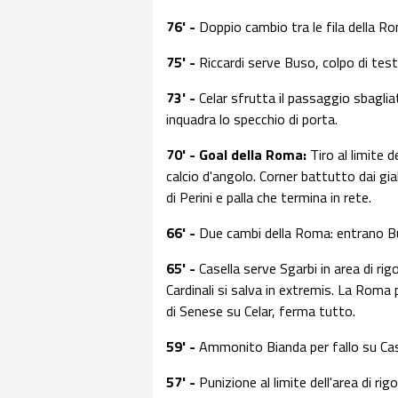
76' -
Doppio cambio tra le fila della R
75' -
Riccardi serve Buso, colpo di test
73' -
Celar sfrutta il passaggio sbaglia
inquadra lo specchio di porta.
70' - Goal della Roma:
Tiro al limite de
calcio d'angolo. Corner battutto dai gial
di Perini e palla che termina in rete.
66' -
Due cambi della Roma: entrano Bu
65' -
Casella serve Sgarbi in area di ri
Cardinali si salva in extremis. La Roma
di Senese su Celar, ferma tutto.
59' -
Ammonito Bianda per fallo su Cas
57' -
Punizione al limite dell'area di rig