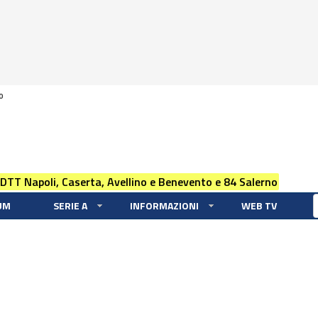
0
 DTT Napoli, Caserta, Avellino e Benevento e 84 Salerno
UM
SERIE A
INFORMAZIONI
WEB TV