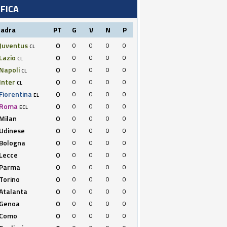
IFICA
uadra
PT
G
V
N
P
Juventus
0
0
0
0
0
CL
Lazio
0
0
0
0
0
CL
Napoli
0
0
0
0
0
CL
Inter
0
0
0
0
0
CL
Fiorentina
0
0
0
0
0
EL
Roma
0
0
0
0
0
ECL
Milan
0
0
0
0
0
Udinese
0
0
0
0
0
Bologna
0
0
0
0
0
Lecce
0
0
0
0
0
Parma
0
0
0
0
0
Torino
0
0
0
0
0
Atalanta
0
0
0
0
0
Genoa
0
0
0
0
0
Como
0
0
0
0
0