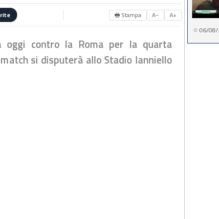
🖶 Stampa
A−
A+
rite
06/08/
ca oggi contro la Roma per la quarta
 match si disputerà allo Stadio Ianniello