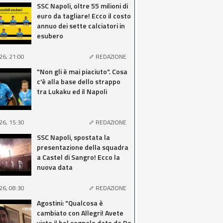
SSC Napoli, oltre 55 milioni di
euro da tagliare! Ecco il costo
annuo dei sette calciatori in
esubero
26, 21:00
REDAZIONE
"Non gli è mai piaciuto". Cosa
c'è alla base dello strappo
tra Lukaku ed il Napoli
26, 15:30
REDAZIONE
SSC Napoli, spostata la
presentazione della squadra
a Castel di Sangro! Ecco la
nuova data
26, 08:30
REDAZIONE
Agostini: "Qualcosa è
cambiato con Allegri! Avete
visto il bel segnale dato da De