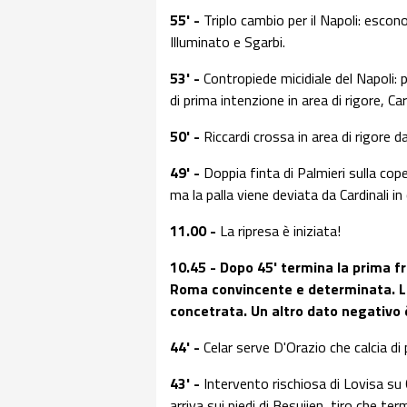
55' -
Triplo cambio per il Napoli: esco
Illuminato e Sgarbi.
53' -
Contropiede micidiale del Napoli: 
di prima intenzione in area di rigore, Car
50' -
Riccardi crossa in area di rigore da
49' -
Doppia finta di Palmieri sulla cope
ma la palla viene deviata da Cardinali in
11.00 -
La ripresa è iniziata!
10.45 - Dopo 45' termina la prima fr
Roma convincente e determinata. La 
concetrata. Un altro dato negativo è
44' -
Celar serve D'Orazio che calcia di
43' -
Intervento rischiosa di Lovisa su Ce
arriva sui piedi di Besujien, tiro che ter