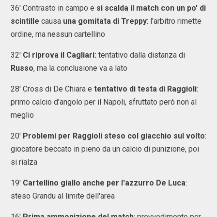
36' Contrasto in campo e
si scalda il match con un po' di
scintille
causa
una gomitata di Treppy
: l'arbitro rimette
ordine, ma nessun cartellino
32'
Ci riprova il Cagliari:
tentativo dalla distanza di
Russo
, ma la conclusione va a lato
28' Cross di De Chiara e
tentativo di testa di Raggioli
:
primo calcio d'angolo per il Napoli, sfruttato però non al
meglio
20'
Problemi per Raggioli steso col giacchio sul volto
:
giocatore beccato in pieno da un calcio di punizione, poi
si rialza
19'
Cartellino giallo anche per l'azzurro De Luca
:
steso Grandu al limite dell'area
16'
Prima ammonizione del match
: provvedimento per