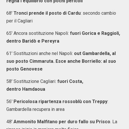
regna l'equilibrio con pochi pericoli
68'
Tronci prende il posto di Cardu
: secondo cambio
per il Cagliari
65' Ancora sostituzione Napoli:
fuori Gorica e Raggioli,
dentro Baridò
e Pereyra
61' Sostituzioni anche nel Napoli:
out Gambardella, al
suo posto Cimmaruta. Esce anche Borriello: al suo
posto Genovese
58' Sostituzione Cagliari:
fuori Costa,
dentro Hamdaoua
56'
Pericolosa ripartenza rossoblù con Treppy
:
Gambardella recupera in area
48'
Ammonito Malfitano per duro fallo su Prisco
. La