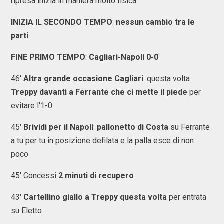
ripresa inizia in maniera molto fisica
INIZIA IL SECONDO TEMPO
:
nessun cambio tra le
parti
FINE PRIMO TEMPO
:
Cagliari-Napoli 0-0
46'
Altra grande occasione Cagliari
: questa volta
Treppy davanti a Ferrante che ci mette il piede
per
evitare l'1-0
45'
Brividi per il Napoli
:
pallonetto di Costa
su Ferrante
a tu per tu in posizione defilata e la palla esce di non
poco
45' Concessi
2 minuti di recupero
43'
Cartellino giallo a Treppy questa volta
per entrata
su Eletto