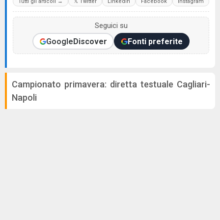
Tutti gli articoli →
𝕏 Twitter
LinkedIn
Facebook
Instagram
Seguici su
Google
Discover
Fonti preferite
Campionato primavera: diretta testuale Cagliari-
Napoli