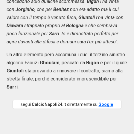
concedono solo qualche scommessa.
Bigon
l’ha vinta
con
Jorginho
, che per
Benitez
non era adatto ma il cui
valore con il tempo è venuto fuori,
Giuntoli
l’ha vinta con
Diawara
strappato proprio al
Bologna
e che sembrava
poco funzionale per
Sarri
. Si è dimostrato perfetto per
agire davanti alla difesa e domani sarà l’ex più atteso
".
Un altro elemento però accomuna i due: il terzino sinistro
algerino Faouzi
Ghoulam
, pescato da
Bigon
e per il quale
Giuntoli
sta provando a rinnovare il contratto, siamo alla
stretta finale, perché considerato imprescindibile per
Sarri
.
segui
CalcioNapoli24.it
direttamente su
Google