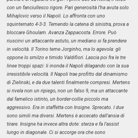
con un fanciullesco rigore. Pari generosità l’ha avuta solo
Mihajlovic verso il Napoli. Lo affronta con uno
squinternato 4-3-3. Temendo la catena di sinistra, prova a
bloccare Ghoulam. Avanza Zappacosta. Errore. Può
riuscirvi un attaccante astuto, un mediano si fa prendere
in velocità. Il Torino teme Jorginho, ma lo agevola: gli
oppone lo smilzo e timido Valdifiori. Lascia poi fra le tre
linee troppi spazi: li inonda il Napoli dilagando con la sua
irresistibile velocità. Il Napoli trae profitto dal dinamismo
di Zielinski, e da due talenti finalmente compresi. Mertens
si rivela non un ripiego, non un falso 9, ma un attaccante
dal famelico istinto, un border-collie piccolo ma
aggressivo. Era in staffetta con Insigne. Sprecato. I due
sono simili ma diversi. Mertens è accecato dall’ansia di
tirare. Insigne ha invece altra dote: sterza e fa l’assist
lungo in diagonale. Ci si accorge ora che sono