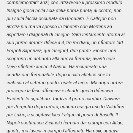
complementari: anzi, che intravvede il prossimo modulo.
Insigne gioca nella scia della prima punta, al centro, non
più sulla fascia occupata da Ghoulam. E Callejon non
arretra più ma va spesso in tandem con Mertens ad
aspettare i diagonali di Insigne. Sarri lentamente ritorna al
suo primo amore: difesa a 4, tre mediani, un rifinitore (ad
Empoli Saponara, qui Insigne), due punte. Finché non
scoprono un antidoto alla nuova formula, avanti così.
Deve riflettere anche il Napoli. Ha recuperato una
condizione formidabile, dopo il calo atletico che lo
inabissò al settimo posto: risale al terzo. Ma dopo un’ora
prosegue la fase offensiva e chiude quella difensiva.
Evidente lo squilibrio. Tardivo il primo cambio: Diawara
per Jorginho dopo un’ora, quando era già uscito Valdifiori
per Lukic, e si agitava Iaco Falque al posto di Baselli. Il
Napoli sostituisce Zielinski fermato dai crampi con Allan,
giusto; ma lascia in campo l’affannato Hamsik, andava