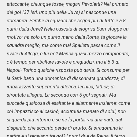
attaccante, chiunque fosse, magari Pavoletti? Nel primato
dei gol (37 ieri, uno più della Juve) si nasconde una
domanda. Perché la squadra che segna più di tutte è a 8
punti dalla Juve? Nella cascata di elogi su Sarri sfugge un
motivo: ha solo un punto meno della Roma, fa giocare la
squadra meglio, ma come mai Spalletti passa come il
rivale di Allegri, e lui no? Manca quasi mezzo campionato,
c’è tempo per ribaltare favole e pregiudizi, ma il 5-3 di
Napoli- Torino qualche risposta può darla. Si consuma per
la Sarri- band una domenica di dissennata grandezza, di
imbarazzante superiorità atletica, tecnica, tattica, di
sfrontata allegria. La seconda con 5 gol segnati. Ma
succede qualcosa di esaltante e allarmante insieme: come
chi impazzisce al casinò, accumula manate di soldi, non
si guarda più intorno e se ne fa portar via una parte dal
disperato che accanto perde di brutto. Si stradomina la
partita e si regalano tre gol? I primi due da Reina, il terzo