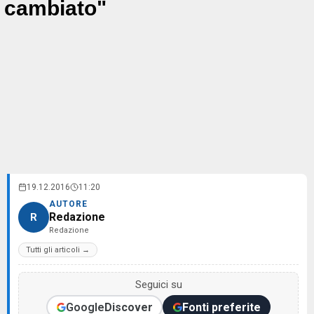
cambiato"
19.12.2016
11:20
AUTORE
Redazione
R
Redazione
Tutti gli articoli →
Seguici su
Google
Discover
Fonti preferite