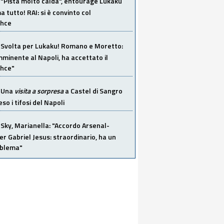
"Pista molto calda", entourage Lukaku
 tutto! RAI: si è convinto col
ahce
Svolta per Lukaku! Romano e Moretto:
mminente al Napoli, ha accettato il
hce"
Una
visita a sorpresa
a Castel di Sangro
so i tifosi del Napoli
Sky, Marianella: "Accordo Arsenal-
er Gabriel Jesus: straordinario, ha un
oblema"