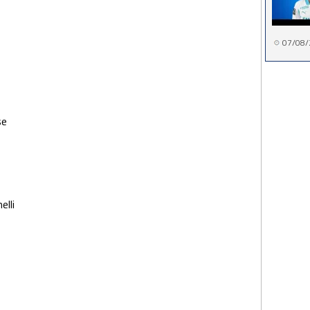
07/08/
se
elli