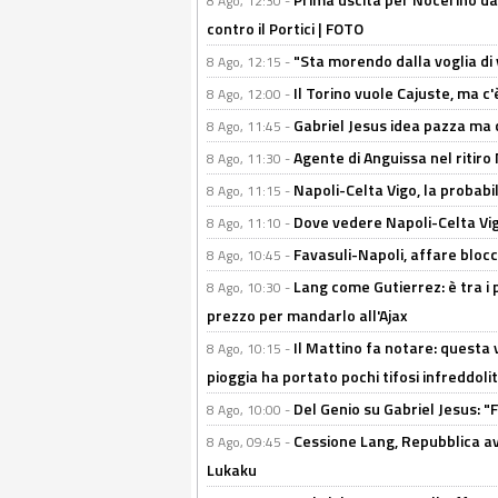
8 Ago, 12:30 -
contro il Portici | FOTO
"Sta morendo dalla voglia di 
8 Ago, 12:15 -
Il Torino vuole Cajuste, ma c
8 Ago, 12:00 -
Gabriel Jesus idea pazza ma c
8 Ago, 11:45 -
Agente di Anguissa nel ritiro 
8 Ago, 11:30 -
Napoli-Celta Vigo, la probabi
8 Ago, 11:15 -
Dove vedere Napoli-Celta Vig
8 Ago, 11:10 -
Favasuli-Napoli, affare bloc
8 Ago, 10:45 -
Lang come Gutierrez: è tra i p
8 Ago, 10:30 -
prezzo per mandarlo all'Ajax
Il Mattino fa notare: questa v
8 Ago, 10:15 -
pioggia ha portato pochi tifosi infreddolit
Del Genio su Gabriel Jesus: "F
8 Ago, 10:00 -
Cessione Lang, Repubblica avv
8 Ago, 09:45 -
Lukaku