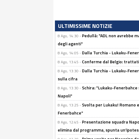
ULTIMISSIME NOTIZIE
Pedullà: "ADL non avrebbe ma
8 Ago, 14:30 -
degli agenti"
Dalla Turchia - Lukaku-Fenerb
8 Ago, 14:05 -
Conferme dal Belgio: trattativ
8 Ago, 13:45 -
Dalla Turchia - Lukaku-Fener
8 Ago, 13:30 -
sulla cifra
Schira: "Lukaku-Fenerbahce si
8 Ago, 13:30 -
Napoli"
Svolta per Lukaku! Romano e 
8 Ago, 13:25 -
Fenerbahce"
Presentazione squadra Napoli
8 Ago, 12:45 -
elimina dal programma, spunta un'ipotes
Prima uscita per Nocerino da