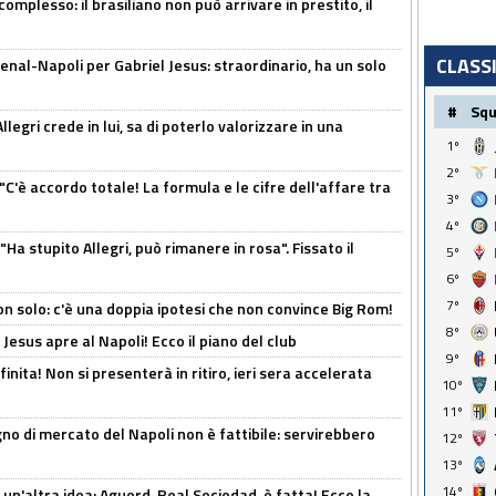
omplesso: il brasiliano non può arrivare in prestito, il
CLASS
enal-Napoli per Gabriel Jesus: straordinario, ha un solo
#
Sq
legri crede in lui, sa di poterlo valorizzare in una
1º
2º
"C'è accordo totale! La formula e le cifre dell'affare tra
3º
4º
Ha stupito Allegri, può rimanere in rosa". Fissato il
5º
6º
7º
n solo: c'è una doppia ipotesi che non convince Big Rom!
8º
Jesus apre al Napoli! Ecco il piano del club
9º
inita! Non si presenterà in ritiro, ieri sera accelerata
10º
11º
no di mercato del Napoli non è fattibile: servirebbero
12º
13º
14º
un'altra idea: Aguerd-Real Sociedad, è fatta! Ecco la