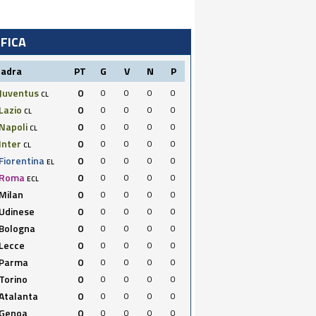
IFICA
uadra
PT
G
V
N
P
Juventus
0
0
0
0
0
CL
Lazio
0
0
0
0
0
CL
Napoli
0
0
0
0
0
CL
Inter
0
0
0
0
0
CL
Fiorentina
0
0
0
0
0
EL
Roma
0
0
0
0
0
ECL
Milan
0
0
0
0
0
Udinese
0
0
0
0
0
Bologna
0
0
0
0
0
Lecce
0
0
0
0
0
Parma
0
0
0
0
0
Torino
0
0
0
0
0
Atalanta
0
0
0
0
0
Genoa
0
0
0
0
0