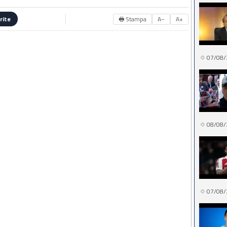
🖶 Stampa
A−
A+
rite
07/08/
08/08/
07/08/