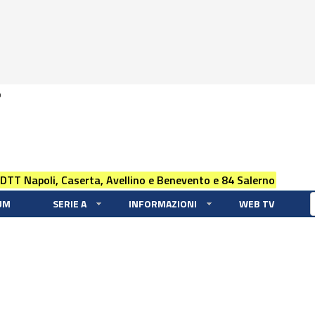
0
 DTT Napoli, Caserta, Avellino e Benevento e 84 Salerno
UM
SERIE A
INFORMAZIONI
WEB TV