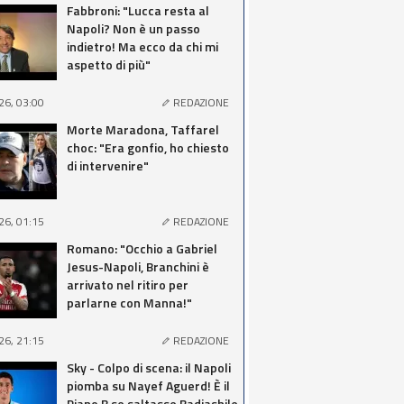
Fabbroni: "Lucca resta al
Napoli? Non è un passo
indietro! Ma ecco da chi mi
aspetto di più"
26, 03:00
REDAZIONE
Morte Maradona, Taffarel
choc: "Era gonfio, ho chiesto
di intervenire"
26, 01:15
REDAZIONE
Romano: "Occhio a Gabriel
Jesus-Napoli, Branchini è
arrivato nel ritiro per
parlarne con Manna!"
26, 21:15
REDAZIONE
Sky - Colpo di scena: il Napoli
piomba su Nayef Aguerd! È il
Piano B se saltasse Badiashile