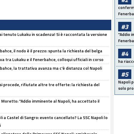
conferma
Fenerb
#3
i tenuto Lukaku in scadenza! Si è raccontata la versione
"Addio i
Fenerba
ahce, il nodo è il prezzo: spunta la richiesta del belga
#4
a tra Lukaku e il Fenerbahce, colloqui ufficiali in corso
ha riacce
bahce, la trattativa avanza ma c'è distanza col Napoli
#5
Napoli p
 procede, rifiutate altre tre offerte: la richiesta del
solo pr
Moretto: "Addio imminente al Napoli, ha accettato il
 a Castel di Sangro: evento cancellato? La SSC Napoli lo
i
 allenatore della Primavera SSC Napoli: amichevole