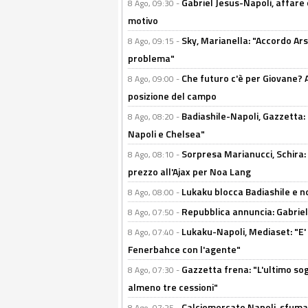
Gabriel Jesus-Napoli, affare c
8 Ago, 09:30 -
motivo
Sky, Marianella: "Accordo Ars
8 Ago, 09:15 -
problema"
Che futuro c'è per Giovane? Al
8 Ago, 09:00 -
posizione del campo
Badiashile-Napoli, Gazzetta: 
8 Ago, 08:20 -
Napoli e Chelsea"
Sorpresa Marianucci, Schira: "
8 Ago, 08:10 -
prezzo all'Ajax per Noa Lang
Lukaku blocca Badiashile e no
8 Ago, 08:00 -
Repubblica annuncia: Gabriel 
8 Ago, 07:50 -
Lukaku-Napoli, Mediaset: "E' f
8 Ago, 07:40 -
Fenerbahce con l'agente"
Gazzetta frena: "L'ultimo sog
8 Ago, 07:30 -
almeno tre cessioni"
Calciomercato Napoli, sfuma 
8 Ago, 07:25 -