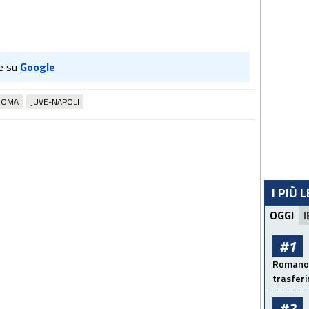
e su
Google
ROMA
JUVE-NAPOLI
I PIÙ 
OGGI
I
#1
Romano: 
trasfer
#2