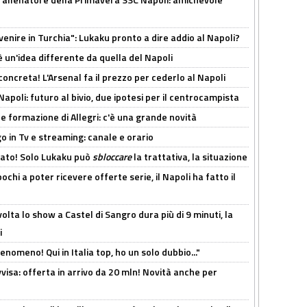
venire in Turchia": Lukaku pronto a dire addio al Napoli?
'è un'idea differente da quella del Napoli
oncreta! L'Arsenal fa il prezzo per cederlo al Napoli
Napoli: futuro al bivio, due ipotesi per il centrocampista
le formazione di Allegri: c'è una grande novità
o in Tv e streaming: canale e orario
cato! Solo Lukaku può
sbloccare
la trattativa, la situazione
ochi a poter ricevere offerte serie, il Napoli ha fatto il
olta lo show a Castel di Sangro dura più di 9 minuti, la
i
enomeno! Qui in Italia top, ho un solo dubbio..."
isa: offerta in arrivo da 20 mln! Novità anche per