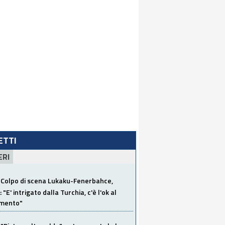
LETTI
ERI
Colpo di scena Lukaku-Fenerbahce,
"E' intrigato dalla Turchia, c'è l'ok al
imento"