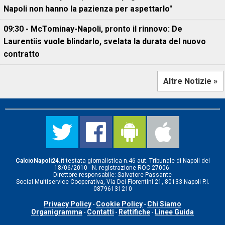
Napoli non hanno la pazienza per aspettarlo"
09:30 - McTominay-Napoli, pronto il rinnovo: De
Laurentiis vuole blindarlo, svelata la durata del nuovo
contratto
Altre Notizie »
CalcioNapoli24.it
testata giornalistica n.46 aut. Tribunale di Napoli del
18/06/2010 - N. registrazione ROC-27006.
Direttore responsabile: Salvatore Passante
Social Multiservice Cooperativa, Via Dei Fiorentini 21, 80133 Napoli P.I.
08796131210
Privacy Policy
Cookie Policy
Chi Siamo
-
-
Organigramma
Contatti
Rettifiche
Linee Guida
-
-
-