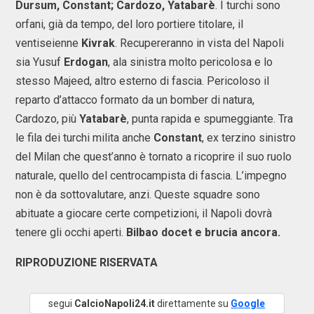
Dursum, Constant; Cardozo, Yatabarè
. I turchi sono
orfani, già da tempo, del loro portiere titolare, il
ventiseienne
Kivrak
. Recupereranno in vista del Napoli
sia Yusuf
Erdogan
, ala sinistra molto pericolosa e lo
stesso Majeed, altro esterno di fascia. Pericoloso il
reparto d’attacco formato da un bomber di natura,
Cardozo, più
Yatabarè
, punta rapida e spumeggiante. Tra
le fila dei turchi milita anche
Constant
, ex terzino sinistro
del Milan che quest’anno è tornato a ricoprire il suo ruolo
naturale, quello del centrocampista di fascia. L’impegno
non è da sottovalutare, anzi. Queste squadre sono
abituate a giocare certe competizioni, il Napoli dovrà
tenere gli occhi aperti.
Bilbao docet e brucia ancora.
RIPRODUZIONE RISERVATA
segui
CalcioNapoli24.it
direttamente su
Google