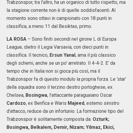
Trabzonspor, tra l’altro, ha un organico di tutto rispetto, ma
la stagione corrente non è di quelle soddisfacenti. Al
momento sono ottavi in campionato con 18 punti in
classifica, a meno 11 dal Besiktas, primo.
LA ROSA
– Sono finiti secondi nel girone L di Europa
League, dietro il Legia Varsavia, con dieci punti in
classifica. Il tecnico,
Ersun Yanal
, ama il più classico
degli schemi, anche se un po’ arretrato. Il 4-4-2. E’ da
tempo che in Italia non si gioca più così, ma il
Trabzonspor fa di questo modulo la propria forza. Le ‘star’
della squadra sono il terzino destro portoghese, ex
Chelsea,
Bosingwa
, l’attaccante paraguaiano Oscar
Cardozo
, ex Benfica e Waris
Majeed
, esterno sinistro
d’attacco, reduce da un infortunio. La formazione tipo del
Trabzonspor è solitamente composta da:
Ozturk;
Bosingwa, Belkalem, Demir, Nizam; Yilmaz, Ekici,