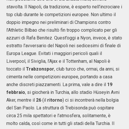
stavolta. Il Napoli, da tradizione, è esperto nell’incrociare i
top club durante le competizioni europee. Non ultimo il
doppio impegno nei preliminari di Champions contro
l’Athletic Bilbao che risultò fin troppo complicato per gli
azzurri di Rafa Benitez. Quest’oggi a Nyon, invece, è stato
estratto l’avversario del Napoli nei sedicesimi di finale di
Europa League. Evitati i maggiori pericoli quali il
Liverpool, il Siviglia, l’Ajax e il Tottenham, al Napoli è
toccato il
Trabzonspor
, club turco che, ormai, da anni, si
cimenta nelle competizioni europee, portando a casa
anche discreti piazzamenti. La prima, vale a dire il
19
febbraio
, si giocherà in Turchia, allo stadio Hüseyin Avni
Aker, mentre il
26
(il
ritorno
) ci si incontrerà nella bolgia
del San Paolo. La struttura di Trebisonda può ospitare
circa 25 mila spettatori e l’atmosfera, solitamente, è
molto calda, così come in tutti gli stadi della Turchia. Il