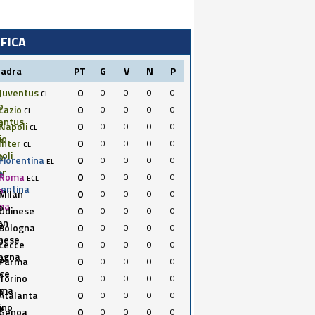
IFICA
uadra
PT
G
V
N
P
Juventus
0
0
0
0
0
CL
Lazio
0
0
0
0
0
CL
Napoli
0
0
0
0
0
CL
Inter
0
0
0
0
0
CL
Fiorentina
0
0
0
0
0
EL
Roma
0
0
0
0
0
ECL
Milan
0
0
0
0
0
Udinese
0
0
0
0
0
Bologna
0
0
0
0
0
Lecce
0
0
0
0
0
Parma
0
0
0
0
0
Torino
0
0
0
0
0
Atalanta
0
0
0
0
0
Genoa
0
0
0
0
0