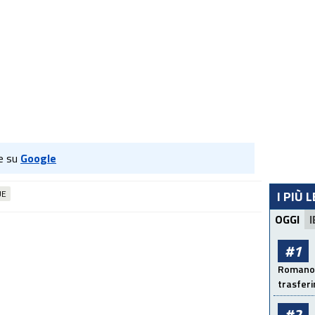
e su
Google
UE
I PIÙ 
OGGI
I
#1
Romano: 
trasfer
#2