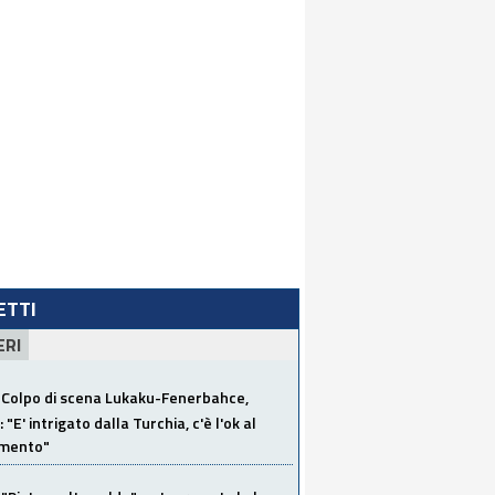
LETTI
ERI
Colpo di scena Lukaku-Fenerbahce,
"E' intrigato dalla Turchia, c'è l'ok al
imento"