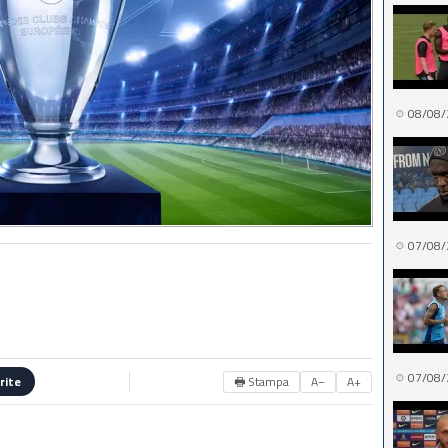
08/08/
07/08/
07/08/
🖶 Stampa
A−
A+
rite