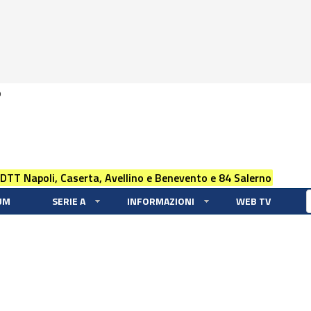
0
 DTT Napoli, Caserta, Avellino e Benevento e 84 Salerno
UM
SERIE A
INFORMAZIONI
WEB TV