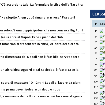
"C'è accordo totale! La formula e le cifre dell'affare tra
CLASS
Ha stupito Allegri, può rimanere in rosa". Fissato il
#
Sq
n solo: c'è una doppia ipotesi che non convince Big Rom!
1º
2º
Jesus apre al Napoli! Ecco il piano del club
3º
inita! Non si presenterà in ritiro, ieri sera accelerata
4º
5º
no di mercato del Napoli non è fattibile: servirebbero
6º
7º
un'altra idea: Aguerd-Real Sociedad, è fatta! Ecco la
8º
9º
10º
spera di incassare 10-12mln! Legali al lavoro da giorni
11º
s, ma prima deve risolvere un doppio nodo
12º
l Jesus nasce dal fatto che non si può fare una stagione
13º
14º