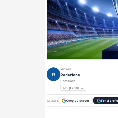
AUTORE
R
Redazione
Redazione
Tutti gli articoli →
Google
Discover
Fonti prefe
Seguici su