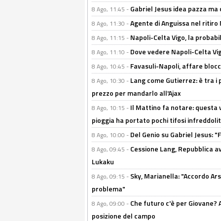
Gabriel Jesus idea pazza ma c
8 Ago, 11:45 -
Agente di Anguissa nel ritiro 
8 Ago, 11:30 -
Napoli-Celta Vigo, la probabi
8 Ago, 11:15 -
Dove vedere Napoli-Celta Vig
8 Ago, 11:10 -
Favasuli-Napoli, affare bloc
8 Ago, 10:45 -
Lang come Gutierrez: è tra i p
8 Ago, 10:30 -
prezzo per mandarlo all'Ajax
Il Mattino fa notare: questa v
8 Ago, 10:15 -
pioggia ha portato pochi tifosi infreddolit
Del Genio su Gabriel Jesus: "F
8 Ago, 10:00 -
Cessione Lang, Repubblica avv
8 Ago, 09:45 -
Lukaku
Sky, Marianella: "Accordo Ars
8 Ago, 09:15 -
problema"
Che futuro c'è per Giovane? Al
8 Ago, 09:00 -
posizione del campo