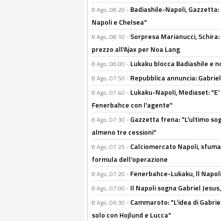
Badiashile-Napoli, Gazzetta: 
8 Ago, 08:20 -
Napoli e Chelsea"
Sorpresa Marianucci, Schira: "
8 Ago, 08:10 -
prezzo all'Ajax per Noa Lang
Lukaku blocca Badiashile e no
8 Ago, 08:00 -
Repubblica annuncia: Gabriel 
8 Ago, 07:50 -
Lukaku-Napoli, Mediaset: "E' f
8 Ago, 07:40 -
Fenerbahce con l'agente"
Gazzetta frena: "L'ultimo sog
8 Ago, 07:30 -
almeno tre cessioni"
Calciomercato Napoli, sfuma 
8 Ago, 07:25 -
formula dell'operazione
Fenerbahce-Lukaku, ll Napoli 
8 Ago, 07:20 -
Il Napoli sogna Gabriel Jesu
8 Ago, 07:00 -
Cammaroto: "L’idea di Gabrie
8 Ago, 06:30 -
solo con Hojlund e Lucca"