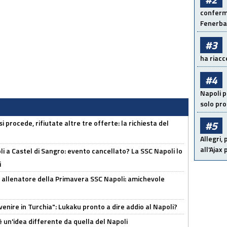
conferma
Fenerb
#3
ha riacce
#4
Napoli p
solo pr
 procede, rifiutate altre tre offerte: la richiesta del
#5
Allegri,
all'Ajax
 a Castel di Sangro: evento cancellato? La SSC Napoli lo
i
 allenatore della Primavera SSC Napoli: amichevole
venire in Turchia": Lukaku pronto a dire addio al Napoli?
'è un'idea differente da quella del Napoli