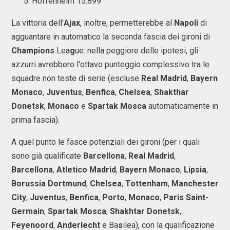
Hoffenheim 15.899
La vittoria dell'
Ajax
, inoltre, permetterebbe al
Napoli
di
agguantare in automatico la seconda fascia dei gironi di
Champions
Lea
g
ue: nella peggiore delle ipotesi, gli
azzurri avrebbero l'ottavo punteggio complessivo tra le
squadre non teste di serie (escluse
Real Madrid
,
Bayern
Monaco
,
Juventus
,
Benfica
,
Chelsea
,
Shakthar
Donetsk
,
Monaco
e
Spartak Mosca
automaticamente in
prima fascia).
A quel punto le fasce potenziali dei gironi (per i quali
sono già qualificate
Barcellona
,
Real Madrid
,
Barcellona
,
Atletico Madrid
,
Bayern Monaco
,
Lipsia
,
Borussia Dortmund
,
Chelsea
,
Tottenham
,
Manchester
City
,
Juventus
,
Benfica
,
Porto
,
Monaco
,
Paris Saint
-
Germain
,
Spartak Mosca
,
Shakhtar Donetsk
,
Feyenoord
,
Anderlecht
e Ba
s
ilea), con la qualificazione