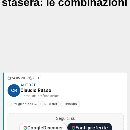
stasera: le combinazioni
24.05.2017
20:10
AUTORE
Claudio Russo
CR
Giornalista professionista
Tutti gli articoli →
𝕏 Twitter
LinkedIn
Seguici su
Google
Discover
Fonti preferite