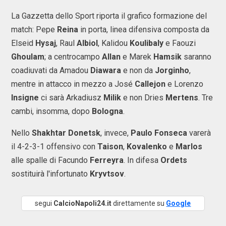
La Gazzetta dello Sport riporta il grafico formazione del
match: Pepe
Reina
in porta, linea difensiva composta da
Elseid
Hysaj
, Raul
Albiol
, Kalidou
Koulibaly
e Faouzi
Ghoulam
; a centrocampo
Allan
e Marek
Hamsik
saranno
coadiuvati da Amadou
Diawara
e non da
Jorginho
,
mentre in attacco in mezzo a José
Callejon
e Lorenzo
Insigne
ci sarà Arkadiusz
Milik
e non Dries
Mertens
. Tre
cambi, insomma, dopo
Bologna
.
Nello
Shakhtar Donetsk
, invece,
Paulo Fonseca
varerà
il 4-2-3-1 offensivo con
Taison
,
Kovalenko
e
Marlos
alle spalle di Facundo
Ferreyra
. In difesa
Ordets
sostituirà l'infortunato
Kryvtsov
.
segui
CalcioNapoli24.it
direttamente su
Google