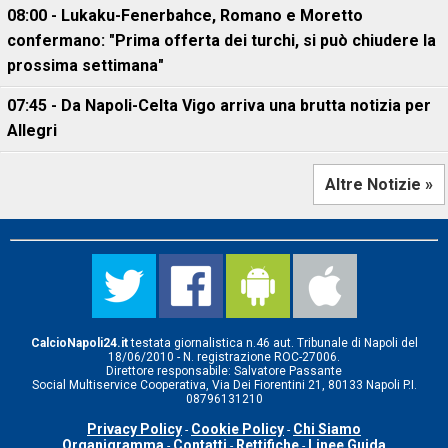
08:00 - Lukaku-Fenerbahce, Romano e Moretto
confermano: "Prima offerta dei turchi, si può chiudere la
prossima settimana"
07:45 - Da Napoli-Celta Vigo arriva una brutta notizia per
Allegri
Altre Notizie »
CalcioNapoli24.it
testata giornalistica n.46 aut. Tribunale di Napoli del
18/06/2010 - N. registrazione ROC-27006.
Direttore responsabile: Salvatore Passante
Social Multiservice Cooperativa, Via Dei Fiorentini 21, 80133 Napoli P.I.
08796131210
Privacy Policy
Cookie Policy
Chi Siamo
-
-
Organigramma
Contatti
Rettifiche
Linee Guida
-
-
-