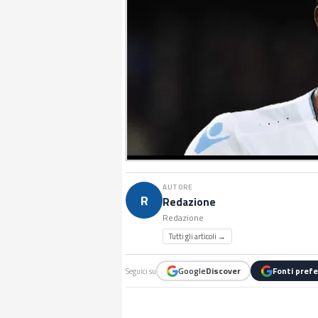
AUTORE
R
Redazione
Redazione
Tutti gli articoli →
Google
Discover
Fonti prefe
Seguici su