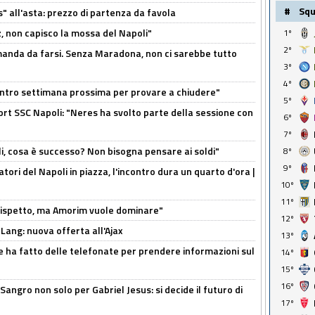
#
Sq
s" all'asta: prezzo di partenza da favola
, non capisco la mossa del Napoli"
1º
2º
omanda da farsi. Senza Maradona, non ci sarebbe tutto
3º
4º
contro settimana prossima per provare a chiudere"
5º
port SSC Napoli: "Neres ha svolto parte della sessione con
6º
7º
li, cosa è successo? Non bisogna pensare ai soldi"
8º
9º
atori del Napoli in piazza, l'incontro dura un quarto d'ora |
10º
11º
o rispetto, ma Amorim vuole dominare"
12º
 Lang: nuova offerta all'Ajax
13º
e ha fatto delle telefonate per prendere informazioni sul
14º
15º
16º
 Sangro non solo per Gabriel Jesus: si decide il futuro di
17º