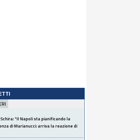
LETTI
ERI
Schira: "Il Napoli sta pianificando la
za di Marianucci: arriva la reazione di