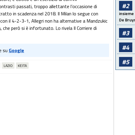
#2
ontrasti passati, troppo allettante l’occasione di
tratto in scadenza nel 2018. Il Milan lo segue con
insieme 
De Bruy
 con il 4-2-3-1, Allegri non ha alternative a Mandzukic
 che però si è infortunato. Lo rivela Il Corriere di
#3
#4
e su
Google
#5
LAZIO
KEITA