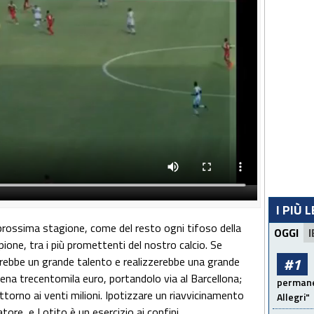
I PIÙ 
 prossima stagione, come del resto ogni tifoso della
OGGI
I
ione, tra i più promettenti del nostro calcio. Se
derebbe un grande talento e realizzerebbe una grande
#1
ena trecentomila euro, portandolo via al Barcellona;
permanen
ttorno ai venti milioni. Ipotizzare un riavvicinamento
Allegri"
ore, e Lotito è un esercizio ai confini