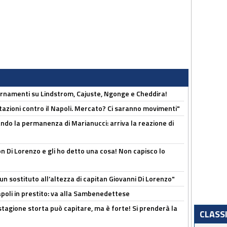
iornamenti su Lindstrom, Cajuste, Ngonge e Cheddira!
Rotazioni contro il Napoli. Mercato? Ci saranno movimenti"
cando la permanenza di Marianucci: arriva la reazione di
n Di Lorenzo e gli ho detto una cosa! Non capisco lo
n sostituto all’altezza di capitan Giovanni Di Lorenzo"
Napoli in prestito: va alla Sambenedettese
stagione storta può capitare, ma è forte! Si prenderà la
CLASS