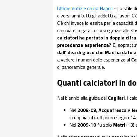
Ultime notizie calcio Napoli
- Lo stile d
diversi anni tutti gli addetti ai lavori. C
C’è chi invece lo esalta per la capacità
cambiare la gara in corso grazie alle sos
calciatori ha portato in doppia cifra
precedenze esperienza?
E, soprattu
dall’idea di gioco che Max ha dato a
a vedere i numeri delle esperienze al
Ca
di panoramica generale.
Quanti calciatori in do
Nel biennio alla guida del
Cagliari
, i ca
Nel
2008-09
,
Acquafresca
e
Je
in doppia cifra. Il primo segnò 14 
Nel
2009-10
fu solo
Matri
(13) 