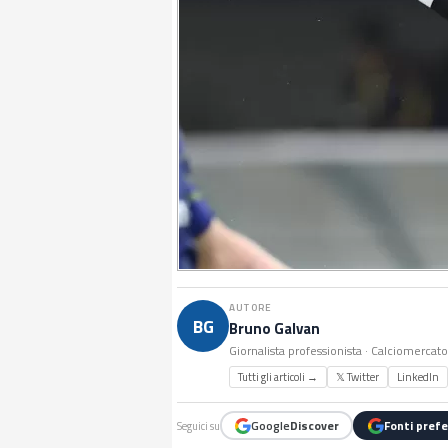
AUTORE
BG
Bruno Galvan
Giornalista professionista · Calciomercat
Tutti gli articoli →
𝕏 Twitter
LinkedIn
Google
Discover
Fonti prefe
Seguici su