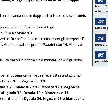
l
Milan
,
Allegri
ha portato
9 calciatori in doppia
Napoli? 
e la pos
ciatori che andarono in doppia cifra furono:
Ibrahimovic
#3
ggiunsero la doppia cifra con Allegri
Lukaku p
no 11 e Robinho 10.
#4
rzetto fu confermata ma cambiarono gli interpreti.
El
i. Alle sue spalle si piazzò
Pazzini
con
16
. Al terzo
nuova of
#5
s
, i calciatori in doppia cifra mandati da Allegri sono
potrebbe
tori in doppia cifra
:
Tevez
fece
29 reti
stagionali.
ata
con
15
e
Pogba
con
10
.
ybala
23
,
Mandzukic
13, Morata 12 e Pogba 10.
to
:Higuain 32, Dybala 19 e Manduzkic 11.
oppia cifra vede:
Dybala 26, Higuain 23 e Manduzkic