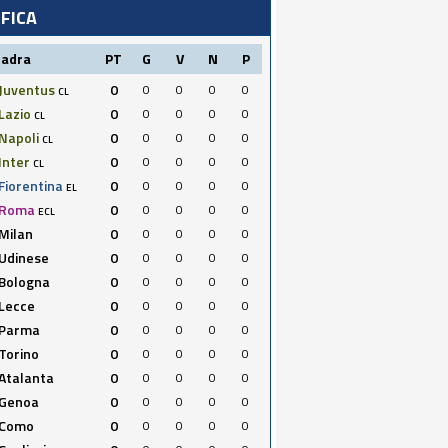
IFICA
uadra
PT
G
V
N
P
Juventus
0
0
0
0
0
CL
Lazio
0
0
0
0
0
CL
Napoli
0
0
0
0
0
CL
Inter
0
0
0
0
0
CL
Fiorentina
0
0
0
0
0
EL
Roma
0
0
0
0
0
ECL
Milan
0
0
0
0
0
Udinese
0
0
0
0
0
Bologna
0
0
0
0
0
Lecce
0
0
0
0
0
Parma
0
0
0
0
0
Torino
0
0
0
0
0
Atalanta
0
0
0
0
0
Genoa
0
0
0
0
0
Como
0
0
0
0
0