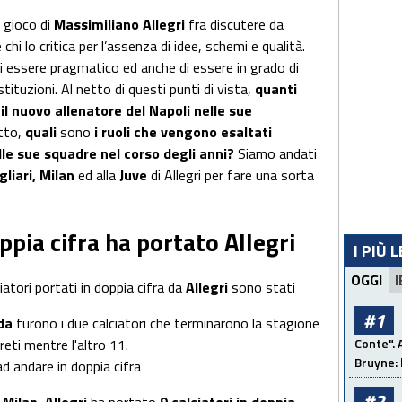
i gioco di
Massimiliano
Allegri
fra discutere da
’è chi lo critica per l’assenza di idee, schemi e qualità.
 di essere pragmatico ed anche di essere in grado di
tituzioni. Al netto di questi punti di vista,
quanti
 il nuovo allenatore del Napoli nelle sue
tto,
quali
sono
i ruoli che vengono esaltati
lle sue squadre nel corso degli anni?
Siamo andati
gliari,
Milan
ed alla
Juve
di Allegri per fare una sorta
ppia cifra ha portato Allegri
I PIÙ 
OGGI
I
lciatori portati in doppia cifra da
Allegri
sono stati
#1
da
furono i due calciatori che terminarono la stagione
Conte". 
reti mentre l'altro 11.
Bruyne: 
ad andare in doppia cifra
#2