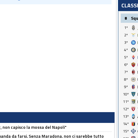
CLASS
#
Sq
1º
2º
3º
4º
5º
6º
7º
8º
9º
10º
11º
12º
13º
14º
, non capisco la mossa del Napoli"
15º
omanda da farsi. Senza Maradona, non ci sarebbe tutto