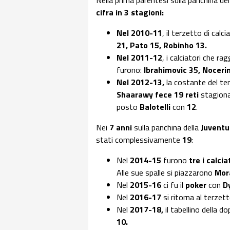
Nella prima parentesi sulla panchina de
cifra in 3 stagioni:
Nel 2010-11
, il terzetto di cal
21, Pato 15, Robinho 13.
Nel 2011-12
, i calciatori che ra
furono:
Ibrahimovic 35, Noceri
Nel 2012-13,
la costante del te
Shaarawy fece 19 reti
stagional
posto
Balotelli
con
12
.
Nei
7 anni
sulla panchina della
Juventu
stati complessivamente
19
:
Nel
2014-15
furono
tre i calcia
Alle sue spalle si piazzarono
Mor
Nel
2015-16
ci fu il
poker
con
D
Nel
2016-17
si ritorna al terzet
Nel
2017-18,
il tabellino della d
10.