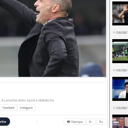
06/08/
06/08/
o, Economia dello Sport e statistiche
06/08/
Facebook
Instagram
🖶 Stampa
A−
A+
rite