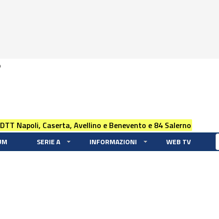
0
 DTT Napoli, Caserta, Avellino e Benevento e 84 Salerno
UM
SERIE A
INFORMAZIONI
WEB TV