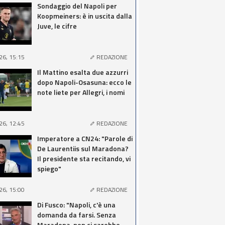
Sondaggio del Napoli per
Koopmeiners: è in uscita dalla
Juve, le cifre
26, 15:15
REDAZIONE
Il Mattino esalta due azzurri
dopo Napoli-Osasuna: ecco le
note liete per Allegri, i nomi
26, 12:45
REDAZIONE
Imperatore a CN24: "Parole di
De Laurentiis sul Maradona?
Il presidente sta recitando, vi
spiego"
26, 15:00
REDAZIONE
Di Fusco: "Napoli, c'è una
domanda da farsi. Senza
Maradona, non ci sarebbe