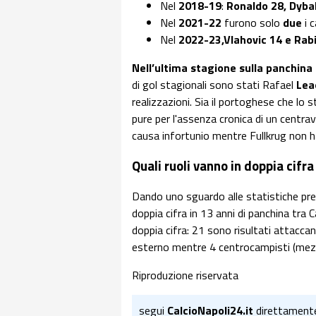
Nel
2018-19
:
Ronaldo 28, Dyba
Nel
2021-22
furono solo
due
i c
Nel
2022-23,Vlahovic 14 e Rab
Nell’ultima stagione sulla panchina 
di gol stagionali sono stati Rafael
Lea
realizzazioni. Sia il portoghese che lo 
pure per l'assenza cronica di un centr
causa infortunio mentre Fullkrug non h
Quali ruoli vanno in doppia cifra
Dando uno sguardo alle statistiche prec
doppia cifra in 13 anni di panchina tra C
doppia cifra: 21 sono risultati attacca
esterno mentre 4 centrocampisti (mezza
Riproduzione riservata
segui
CalcioNapoli24.it
direttament