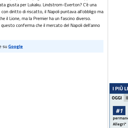
erata giusta per Lukaku. Lindstrom-Everton? C’è una
on diritto di riscatto, il Napoli puntava all’obbligo ma
che il Lione, ma la Premier ha un fascino diverso.
e questo conferma che il mercato del Napoli dell’anno
e su
Google
I PIÙ 
OGGI
I
#1
permanen
Allegri"