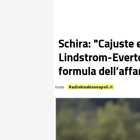
Schira: "Cajuste 
Lindstrom-Everto
formula dell’affa
Radiokisskissnapoli.it
fonte :