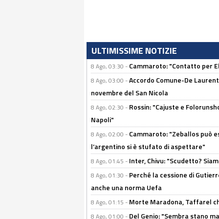
ULTIMISSIME NOTIZIE
Cammaroto: "Contatto per Elm
8 Ago, 03:30 -
Accordo Comune-De Laurentiis
8 Ago, 03:00 -
novembre del San Nicola
Rossin: "Cajuste e Folorunsh
8 Ago, 02:30 -
Napoli"
Cammaroto: "Zeballos può esse
8 Ago, 02:00 -
l’argentino si è stufato di aspettare"
Inter, Chivu: "Scudetto? Siam
8 Ago, 01:45 -
Perché la cessione di Gutierre
8 Ago, 01:30 -
anche una norma Uefa
Morte Maradona, Taffarel cho
8 Ago, 01:15 -
Del Genio: "Sembra stano ma è 
8 Ago, 01:00 -