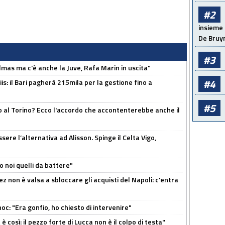
#2
insieme 
De Bruy
#3
as ma c'è anche la Juve, Rafa Marin in uscita"
#4
: il Bari pagherà 215mila per la gestione fino a
#5
o al Torino? Ecco l'accordo che accontenterebbe anche il
re l’alternativa ad Alisson. Spinge il Celta Vigo,
o noi quelli da battere"
z non è valsa a sbloccare gli acquisti del Napoli: c'entra
c: "Era gonfio, ho chiesto di intervenire"
così: il pezzo forte di Lucca non è il colpo di testa"