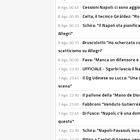
Cessioni Napoli: ci sono agg
8 Ago, 00:45 -
Celta, il tecnico Giráldez: "
8 Ago, 00:30 -
Schira: "Il Napoli sta pianifi
8 Ago, 00:23 -
Allegri"
Bruscolotti: "Ho scherzato co
8 Ago, 00:15 -
scetticismo su Allegri"
Fava: "Manca un difensore e u
8 Ago, 00:00 -
UFFICIALE - Sgarbi lascia il 
7 Ago, 23:50 -
Il Dg Udinese su Lucca: "Una 
7 Ago, 23:45 -
scena"
Il pallone della "Mano de Dio
7 Ago, 23:30 -
Fabbroni: "Venduto Gutierrez
7 Ago, 23:00 -
Di Fusco: "Napoli, c'è una d
7 Ago, 22:45 -
questo"
Schira: "Napoli-Favasuli, in
7 Ago, 22:30 -
Ritiro a Castel di Sangro, re
7 Ago, 22:15 -