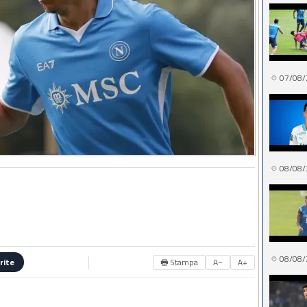
07/08/
08/08/
08/08/
🖶 Stampa
A−
A+
rite