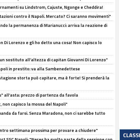
iornamenti su Lindstrom, Cajuste, Ngonge e Cheddira!
Rotazioni contro il Napoli. Mercato? Ci saranno movimenti"
cando la permanenza di Marianucci: arriva la reazione di
n Di Lorenzo e gli ho detto una cosa! Non capisco lo
n sostituto all’altezza di capitan Giovanni Di Lorenzo"
Napoli in prestito: va alla Sambenedettese
stagione storta può capitare, ma è forte! Si prenderà la
s" all'asta: prezzo di partenza da favola
, non capisco la mossa del Napoli"
omanda da farsi. Senza Maradona, non ci sarebbe tutto
contro settimana prossima per provare a chiudere"
CLASS
port SSC Napoli: "Neres ha svolto parte della sessione con