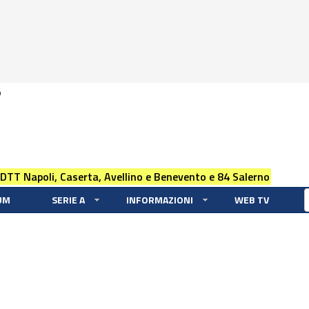
0
 DTT Napoli, Caserta, Avellino e Benevento e 84 Salerno
UM
SERIE A
INFORMAZIONI
WEB TV