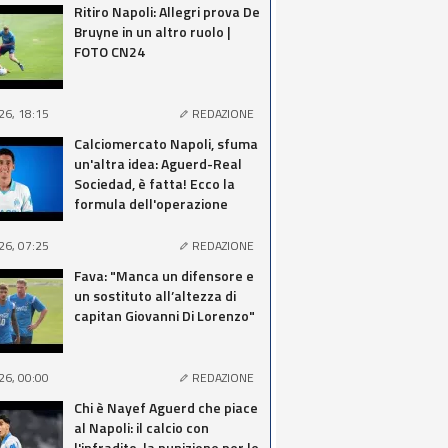
Ritiro Napoli: Allegri prova De
Bruyne in un altro ruolo |
FOTO CN24
26, 18:15
REDAZIONE
Calciomercato Napoli, sfuma
un'altra idea: Aguerd-Real
Sociedad, è fatta! Ecco la
formula dell'operazione
26, 07:25
REDAZIONE
Fava: "Manca un difensore e
un sostituto all’altezza di
capitan Giovanni Di Lorenzo"
26, 00:00
REDAZIONE
Chi è Nayef Aguerd che piace
al Napoli: il calcio con
l'infradito, la punizione per le