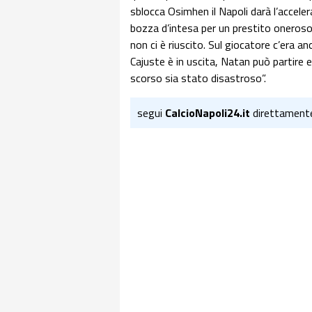
sblocca Osimhen il Napoli darà l’accel
bozza d’intesa per un prestito oneroso c
non ci è riuscito. Sul giocatore c’era an
Cajuste è in uscita, Natan può partire 
scorso sia stato disastroso”.
segui
CalcioNapoli24.it
direttament