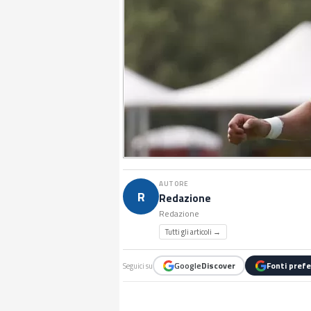
AUTORE
R
Redazione
Redazione
Tutti gli articoli →
Google
Discover
Fonti prefe
Seguici su