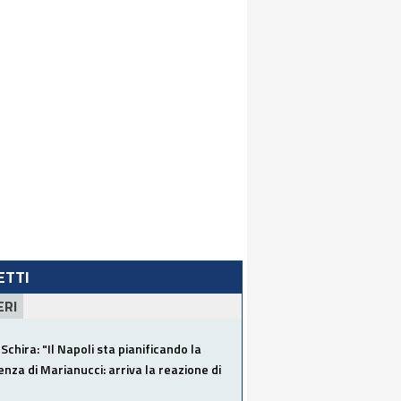
LETTI
ERI
Schira: "Il Napoli sta pianificando la
za di Marianucci: arriva la reazione di