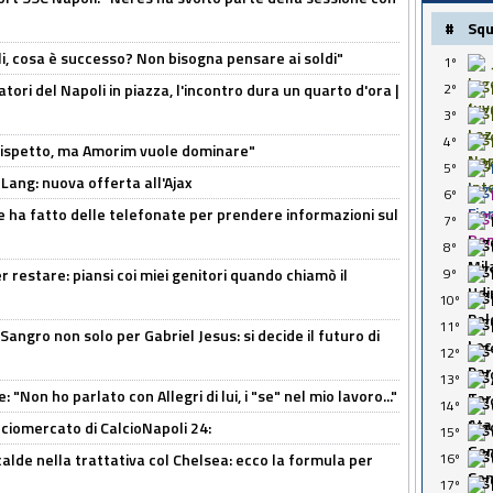
#
Sq
li, cosa è successo? Non bisogna pensare ai soldi"
1º
atori del Napoli in piazza, l'incontro dura un quarto d'ora |
2º
3º
4º
o rispetto, ma Amorim vuole dominare"
5º
 Lang: nuova offerta all'Ajax
6º
e ha fatto delle telefonate per prendere informazioni sul
7º
8º
 restare: piansi coi miei genitori quando chiamò il
9º
10º
11º
 Sangro non solo per Gabriel Jesus: si decide il futuro di
12º
13º
 "Non ho parlato con Allegri di lui, i "se" nel mio lavoro..."
14º
ciomercato di CalcioNapoli 24:
15º
calde nella trattativa col Chelsea: ecco la formula per
16º
17º