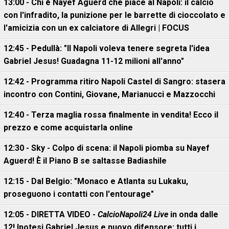
13:00 - Chi è Nayef Aguerd che piace al Napoli: il calcio
con l'infradito, la punizione per le barrette di cioccolato e
l'amicizia con un ex calciatore di Allegri | FOCUS
12:45 - Pedullà: "Il Napoli voleva tenere segreta l'idea
Gabriel Jesus! Guadagna 11-12 milioni all'anno"
12:42 - Programma ritiro Napoli Castel di Sangro: stasera
incontro con Contini, Giovane, Marianucci e Mazzocchi
12:40 - Terza maglia rossa finalmente in vendita! Ecco il
prezzo e come acquistarla online
12:30 - Sky - Colpo di scena: il Napoli piomba su Nayef
Aguerd! È il Piano B se saltasse Badiashile
12:15 - Dal Belgio: "Monaco e Atlanta su Lukaku,
proseguono i contatti con l'entourage"
12:05 - DIRETTA VIDEO -
CalcioNapoli24 Live
in onda dalle
12! Ipotesi Gabriel Jesus e nuovo difensore: tutti i