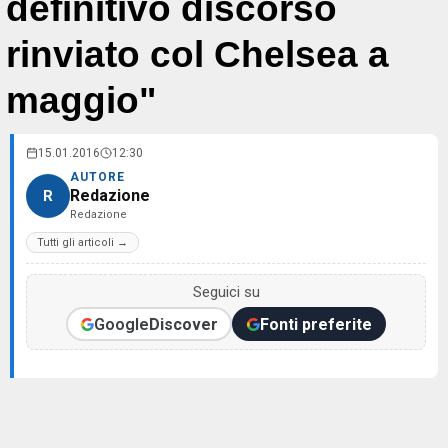
definitivo discorso
rinviato col Chelsea a
maggio"
15.01.2016
12:30
AUTORE
Redazione
R
Redazione
Tutti gli articoli →
Seguici su
Google
Discover
Fonti preferite