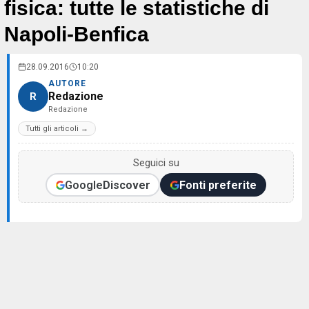
fisica: tutte le statistiche di
Napoli-Benfica
28.09.2016
10:20
AUTORE
Redazione
R
Redazione
Tutti gli articoli →
Seguici su
Google
Discover
Fonti preferite