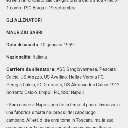
essersi infortunato alla caviglia prima della sfida vinta 3-
1 contro l'SC Braga il 19 settembre.
GLI ALLENATORI
MAURIZIO SARRI
Data di nascita:
10 gennaio 1959
Nazionalità:
Italiana
Carriera da allenatore:
ASD Sangiovannese, Pescara
Calcio, US Arezzo, US Avellino, Hellas Verona FC,
Perugia Calcio, FC Grosseto, US Alessandria Calcio 1912,
Sorrento Calcio, Empoli FC, SSC Napoli
• Sarri nasce a Napoli, perché ai tempi il padre lavorava in
una fabbrica situata nei pressi del capoluogo
campano. All'età di tre anni torna in Toscana, ma la sua
passione per la squadra napoletana rimane inalterata.