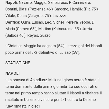
Napoli:
Navarro, Maggio, Santacroce, P. Cannavaro,
Contini, Blasi (Pazienza 46'), Gargano, Hamšík (Piá 75'),
Vitale, Denis (Zalayeta 75'), Lavezzi.
Benfica:
Quim, Luisao, Léo, Sidnei, Pereira, Yebda, Di
María (Gomes 63'), Martins (Katsouranis 55') Urreta
(Balboa 46'), Reyes, Suazo.
• Christian Maggio ha segnato (54') il terzo gol del Napoli
poco prima del 3-2 definitivo di Luisao (59').
STATISTICHE
NAPOLI
• La bravura di Arkadiusz Milik nel gioco aereo è stato il
tema dominante della prima giornata. Le sue due reti di
testa nel primo tempo hanno aiutato il Napoli a ribaltare il
risultato in Ucraina e vincere per 2-1 contro la Dinamo
Kiev rimasta in dieci.