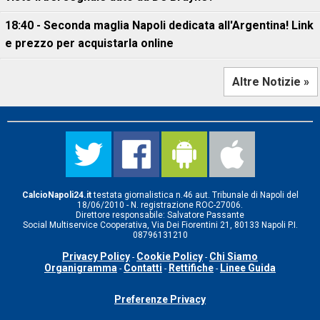
18:40 - Seconda maglia Napoli dedicata all'Argentina! Link
e prezzo per acquistarla online
Altre Notizie »
CalcioNapoli24.it
testata giornalistica n.46 aut. Tribunale di Napoli del
18/06/2010 - N. registrazione ROC-27006.
Direttore responsabile: Salvatore Passante
Social Multiservice Cooperativa, Via Dei Fiorentini 21, 80133 Napoli P.I.
08796131210
Privacy Policy
Cookie Policy
Chi Siamo
-
-
Organigramma
Contatti
Rettifiche
Linee Guida
-
-
-
Preferenze Privacy