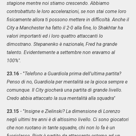
stagione mentre noi stiamo crescendo. Abbiamo
controbattuto le loro accelerazioni, se non stai come loro
fisicamente allora ti possono mettere in difficoltà. Anche il
City a Manchester ha fatto il 2-0 alla fine, lo Shakhtar ha
valori importanti ed i loro quattro attaccanti lo
dimostrano. Stepanenko è nazionale, Fred ha grande
talento. Evidentemente a settembre non eravamo al
100%".
23.16
- "
Telefono a Guardiola prima dell'ultima partita?
Penso di no, Guardiola per mentalità se la gioca sempre e
comunque. Il City giocherà una partita di grande livello.
Credo abbia attaccato la sua mentalità alla squadra"
23.15
- "
Insigne e Zielinski? La dimensione di Lorenzo
negli ultimi tre anni è di altissimo livello. Ci sono giocatori
che non ruotano in tante squadre, chi non lo fa è un
fuoriclasse. Piotr è partito da attaccante esterno ad un