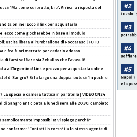
#2
cci: "Ma come sei brutto, bro". Arriva la risposta del
Lukaku p
ndita online! Ecco il link per acquistarla
#3
yne: ecco come giocherebbe in base al modulo
potrebbe
oli: uscita libera all'Ombrellone di Roccaraso | FOTO
#4
una cifra fuori mercato per cederlo adesso
soffiare
ia di farsi soffiare sia Zeballos che Favasuli!
#5
ta all'Argentina! Link e prezzo per acquistarla online
Napoli? 
el di Sangro? Si fa largo una doppia ipotesi: "In pochi ci
e la pos
ri? La speciale camera tattica in partitella | VIDEO CN24
 di Sangro anticipata a lunedì sera alle 20.30, cambiato
è semplicemente impossibile! Vi spiego perché"
ano conferma: "Contatti in corso! Ha lo stesso agente di