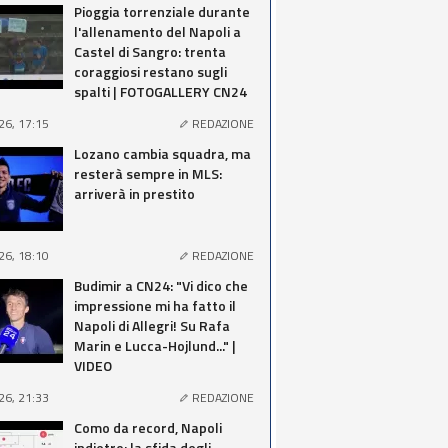
Pioggia torrenziale durante
l'allenamento del Napoli a
Castel di Sangro: trenta
coraggiosi restano sugli
spalti | FOTOGALLERY CN24
26, 17:15
REDAZIONE
Lozano cambia squadra, ma
resterà sempre in MLS:
arriverà in prestito
26, 18:10
REDAZIONE
Budimir a CN24: "Vi dico che
impressione mi ha fatto il
Napoli di Allegri! Su Rafa
Marin e Lucca-Hojlund..." |
VIDEO
26, 21:33
REDAZIONE
Como da record, Napoli
indietro: la sfida degli