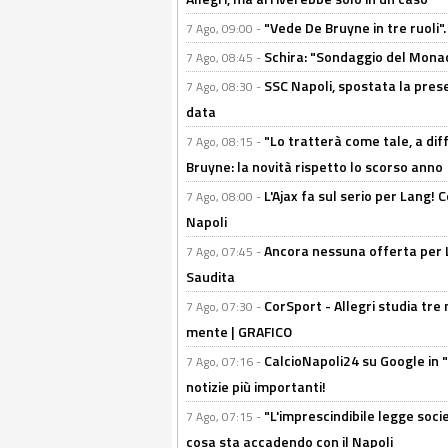
"Vede De Bruyne in tre ruoli".
7 Ago, 09:00 -
Schira: "Sondaggio del Monac
7 Ago, 08:45 -
SSC Napoli, spostata la pres
7 Ago, 08:30 -
data
"Lo tratterà come tale, a dif
7 Ago, 08:15 -
Bruyne: la novità rispetto lo scorso anno
L'Ajax fa sul serio per Lang! C
7 Ago, 08:00 -
Napoli
Ancora nessuna offerta per Lu
7 Ago, 07:45 -
Saudita
CorSport - Allegri studia tre 
7 Ago, 07:30 -
mente | GRAFICO
CalcioNapoli24 su Google in "
7 Ago, 07:16 -
notizie più importanti!
"L'imprescindibile legge socie
7 Ago, 07:15 -
cosa sta accadendo con il Napoli