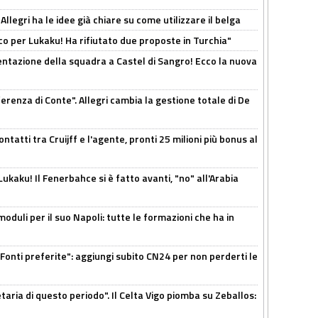
 Allegri ha le idee già chiare su come utilizzare il belga
o per Lukaku! Ha rifiutato due proposte in Turchia"
entazione della squadra a Castel di Sangro! Ecco la nuova
ferenza di Conte". Allegri cambia la gestione totale di De
ontatti tra Cruijff e l'agente, pronti 25 milioni più bonus al
kaku! Il Fenerbahce si è fatto avanti, "no" all'Arabia
moduli per il suo Napoli: tutte le formazioni che ha in
Fonti preferite": aggiungi subito CN24 per non perderti le
taria di questo periodo". Il Celta Vigo piomba su Zeballos: