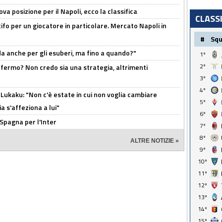
a posizione per il Napoli, ecco la classifica
CLASS
tifo per un giocatore in particolare. Mercato Napoli in
#
Sq
rda anche per gli esuberi, ma fino a quando?"
1º
2º
 fermo? Non credo sia una strategia, altrimenti
3º
4º
Lukaku: "Non c'è estate in cui non voglia cambiare
5º
a s'affeziona a lui"
6º
 Spagna per l'Inter
7º
8º
ALTRE NOTIZIE »
9º
10º
11º
12º
13º
14º
15º