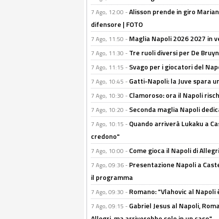
Alisson prende in giro Marianu
7 Ago, 12:00 -
difensore | FOTO
Maglia Napoli 2026 2027 in ve
7 Ago, 11:50 -
Tre ruoli diversi per De Bru
7 Ago, 11:30 -
Svago per i giocatori del Nap
7 Ago, 11:15 -
Gatti-Napoli: la Juve spara 
7 Ago, 10:45 -
Clamoroso: ora il Napoli risch
7 Ago, 10:30 -
Seconda maglia Napoli dedica
7 Ago, 10:20 -
Quando arriverà Lukaku a Cast
7 Ago, 10:15 -
credono"
Come gioca il Napoli di Alleg
7 Ago, 10:00 -
Presentazione Napoli a Castel
7 Ago, 09:36 -
il programma
Romano: "Vlahovic al Napoli 
7 Ago, 09:30 -
Gabriel Jesus al Napoli, Rom
7 Ago, 09:15 -
Allegri, ma arriverebbe solo in un caso"