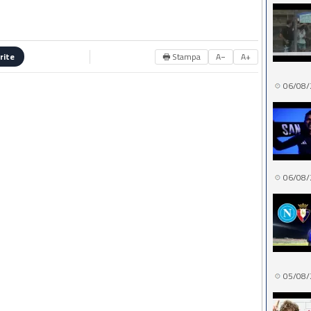
🖶 Stampa
A−
A+
rite
06/08/
06/08/
05/08/