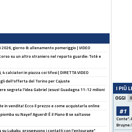
li 2026, giorno 8: allenamento pomeriggio | VIDEO
 corso su un altro straniero nel reparto guardie: Totè e
, 4 calciatori in piazza coi tifosi | DIRETTA VIDEO
gli dell'offerta del Torino per Cajuste
I PIÙ 
nere segreta l'idea Gabriel Jesus! Guadagna 11-12 milioni
OGGI
I
e in vendita! Ecco il prezzo e come acquistarla online
#1
li piomba su Nayef Aguerd! È il Piano B se saltasse
Conte". 
Bruyne: 
a su Lukaku, proseguono i contatti con l'entourage"