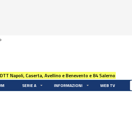
0
 DTT Napoli, Caserta, Avellino e Benevento e 84 Salerno
UM
SERIE A
INFORMAZIONI
WEB TV