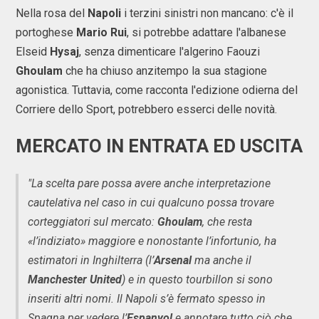
Nella rosa del
Napoli
i terzini sinistri non mancano: c'è il
portoghese
Mario Rui
, si potrebbe adattare l'albanese
Elseid
Hysaj
, senza dimenticare l'algerino Faouzi
Ghoulam
che ha chiuso anzitempo la sua stagione
agonistica. Tuttavia, come racconta l'edizione odierna del
Corriere dello Sport, potrebbero esserci delle novità.
MERCATO IN ENTRATA ED USCITA
"La scelta pare possa avere anche interpretazione
cautelativa nel caso in cui qualcuno possa trovare
corteggiatori sul mercato:
Ghoulam
, che resta
«l’indiziato» maggiore e nonostante l’infortunio, ha
estimatori in Inghilterra (l’
Arsenal
ma anche il
Manchester United
) e in questo tourbillon si sono
inseriti altri nomi. Il Napoli s’è fermato spesso in
Spagna per vedere l’
Espanyol
e annotare tutto ciò che