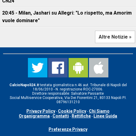
CN24
20:45 - Milan, Jashari su Allegri: "Lo rispetto, ma Amorim
vuole dominare"
Altre Notizie »
CalcioNapoli24.it
testata giornalistica n.46 aut. Tribunale di Napoli del
18/06/2010 - N. registrazione ROC-27006.
Direttore responsabile: Salvatore Passante
Social Multiservice Cooperativa, Via Dei Fiorentini 21, 80133 Napoli P.I.
08796131210
Privacy Policy
Cookie Policy
Chi Siamo
-
-
Organigramma
Contatti
Rettifiche
Linee Guida
-
-
-
Preferenze Privacy