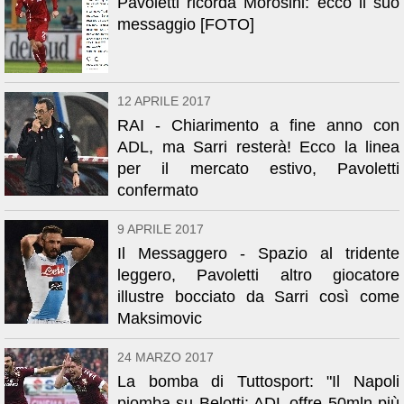
Pavoletti ricorda Morosini: ecco il suo
messaggio [FOTO]
12 APRILE 2017
RAI - Chiarimento a fine anno con
ADL, ma Sarri resterà! Ecco la linea
per il mercato estivo, Pavoletti
confermato
9 APRILE 2017
Il Messaggero - Spazio al tridente
leggero, Pavoletti altro giocatore
illustre bocciato da Sarri così come
Maksimovic
24 MARZO 2017
La bomba di Tuttosport: "Il Napoli
piomba su Belotti: ADL offre 50mln più