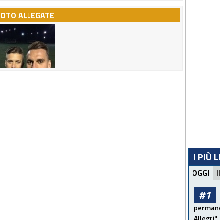
FOTO ALLEGATE
I PIÙ 
OGGI
I
#1
permanen
Allegri"