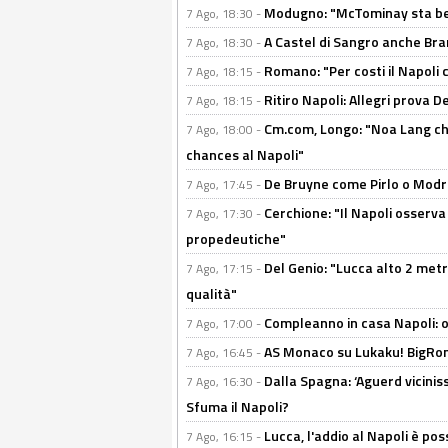
Modugno: "McTominay sta ben
7 Ago, 18:30 -
A Castel di Sangro anche Bran
7 Ago, 18:30 -
Romano: "Per costi il Napoli 
7 Ago, 18:15 -
Ritiro Napoli: Allegri prova 
7 Ago, 18:15 -
Cm.com, Longo: "Noa Lang chiu
7 Ago, 18:00 -
chances al Napoli"
De Bruyne come Pirlo o Modric
7 Ago, 17:45 -
Cerchione: "Il Napoli osserv
7 Ago, 17:30 -
propedeutiche"
Del Genio: "Lucca alto 2 metri
7 Ago, 17:15 -
qualità"
Compleanno in casa Napoli: o
7 Ago, 17:00 -
AS Monaco su Lukaku! BigRom
7 Ago, 16:45 -
Dalla Spagna: ‘Aguerd viciniss
7 Ago, 16:30 -
Sfuma il Napoli?
Lucca, l'addio al Napoli è poss
7 Ago, 16:15 -