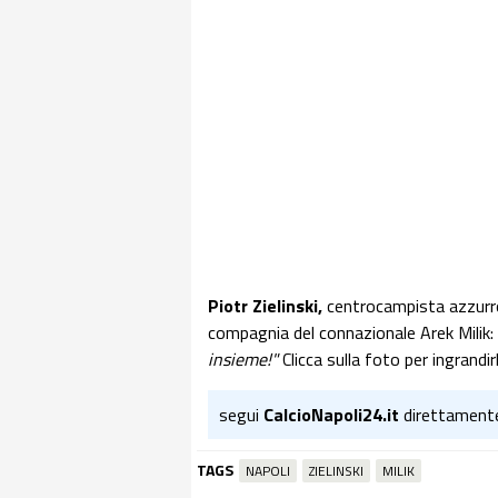
Piotr Zielinski,
centrocampista azzurro,
compagnia del connazionale Arek Milik:
insieme!"
Clicca sulla foto per ingrandirl
segui
CalcioNapoli24.it
direttament
TAGS
NAPOLI
ZIELINSKI
MILIK