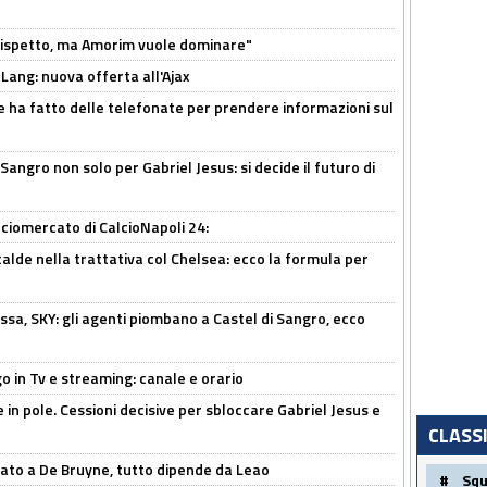
o rispetto, ma Amorim vuole dominare"
 Lang: nuova offerta all'Ajax
e ha fatto delle telefonate per prendere informazioni sul
 Sangro non solo per Gabriel Jesus: si decide il futuro di
ciomercato di CalcioNapoli 24:
calde nella trattativa col Chelsea: ecco la formula per
ssa, SKY: gli agenti piombano a Castel di Sangro, ecco
o in Tv e streaming: canale e orario
e in pole. Cessioni decisive per sbloccare Gabriel Jesus e
CLASS
sato a De Bruyne, tutto dipende da Leao
#
Sq