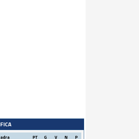
IFICA
uadra
PT
G
V
N
P