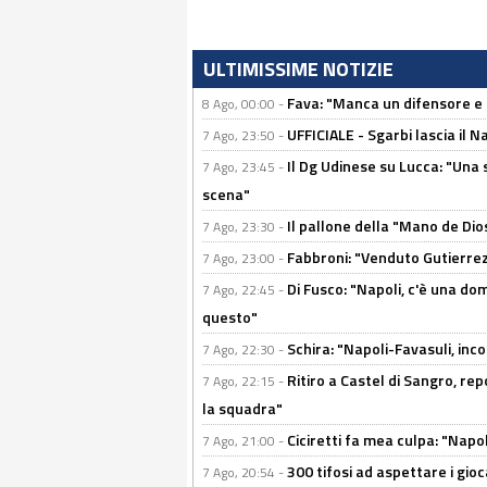
ULTIMISSIME NOTIZIE
Fava: "Manca un difensore e u
8 Ago, 00:00 -
UFFICIALE - Sgarbi lascia il 
7 Ago, 23:50 -
Il Dg Udinese su Lucca: "Una 
7 Ago, 23:45 -
scena"
Il pallone della "Mano de Dio
7 Ago, 23:30 -
Fabbroni: "Venduto Gutierrez
7 Ago, 23:00 -
Di Fusco: "Napoli, c'è una d
7 Ago, 22:45 -
questo"
Schira: "Napoli-Favasuli, in
7 Ago, 22:30 -
Ritiro a Castel di Sangro, re
7 Ago, 22:15 -
la squadra"
Ciciretti fa mea culpa: "Napo
7 Ago, 21:00 -
300 tifosi ad aspettare i gioc
7 Ago, 20:54 -