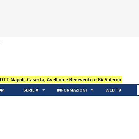
0
 DTT Napoli, Caserta, Avellino e Benevento e 84 Salerno
UM
SERIE A
INFORMAZIONI
WEB TV