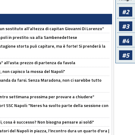
#2
#3
n sostituto all’altezza di capitan Giovanni Di Lorenzo"
Napoli in prestito: va alla Sambenedettese
#4
stagione storta può capitare, ma è forte! Si prenderà la
#5
s" all'asta: prezzo di partenza da favola
, non capisco la mossa del Napoli"
omanda da farsi. Senza Maradona, non ci sarebbe tutto
contro settimana prossima per provare a chiudere"
port SSC Napoli: "Neres ha svolto parte della sessione con
li, cosa è successo? Non bisogna pensare ai soldi"
atori del Napoli in piazza, l'incontro dura un quarto d'ora |