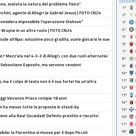
e, svelata la natura del problema fisico"
1º
chini, agente di Allegri (e Gabriel Jesus) | FOTO CN24
2º
considera impossibile l'operazione Vlahovic"
3º
4º
De Bruyne in un altro ruolo | FOTO CN24
5º
de all'Ajax: soluzione poco gradita, vuole giocarsi le sue
6º
7º
? Mezz'ala nel 4-3-3 di Allegri, con due ruoli alternativi
8º
a Sebastiano Esposito, ma servono cessioni
9º
10º
11º
, ma il colpo di testa non è il suo forte! Ha un'altra
12º
13º
ggi Vincenzo Prisco compie 18 anni
14º
 ha messo tutte le proposte in stand-by
15º
imo alla Real Sociedad! Definito prestito e riscatto’.
16º
17º
18º
ibile: la Fiorentina si muove per il dopo Piccoli