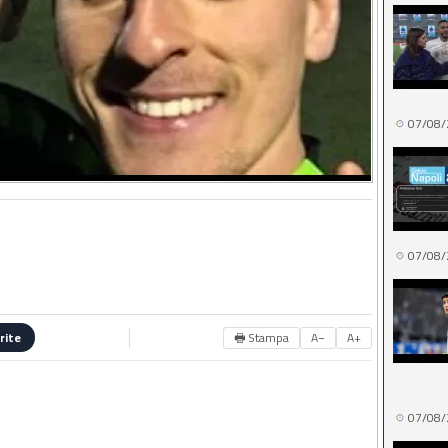
07/08/
07/08/
🖶 Stampa
A−
A+
rite
07/08/