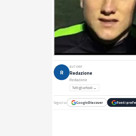
AUTORE
R
Redazione
Redazione
Tutti gli articoli →
Google
Discover
Fonti prefe
Seguici su