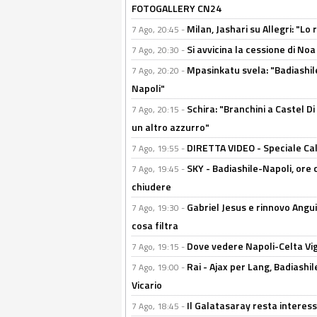
FOTOGALLERY CN24
Milan, Jashari su Allegri: "L
7 Ago, 20:45 -
Si avvicina la cessione di Noa
7 Ago, 20:30 -
Mpasinkatu svela: "Badiashil
7 Ago, 20:20 -
Napoli"
Schira: "Branchini a Castel Di
7 Ago, 20:15 -
un altro azzurro"
DIRETTA VIDEO - Speciale Cal
7 Ago, 19:55 -
SKY - Badiashile-Napoli, ore 
7 Ago, 19:45 -
chiudere
Gabriel Jesus e rinnovo Angui
7 Ago, 19:30 -
cosa filtra
Dove vedere Napoli-Celta Vig
7 Ago, 19:15 -
Rai - Ajax per Lang, Badiashil
7 Ago, 19:00 -
Vicario
Il Galatasaray resta interes
7 Ago, 18:45 -