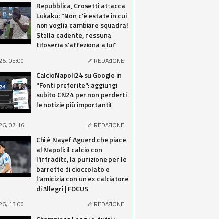
Repubblica, Crosetti attacca
Lukaku: "Non c'è estate in cui
non voglia cambiare squadra!
Stella cadente, nessuna
tifoseria s'affeziona a lui"
26, 05:00
REDAZIONE
CalcioNapoli24 su Google in
"Fonti preferite": aggiungi
subito CN24 per non perderti
le notizie più importanti!
26, 07:16
REDAZIONE
Chi è Nayef Aguerd che piace
al Napoli: il calcio con
l'infradito, la punizione per le
barrette di cioccolato e
l'amicizia con un ex calciatore
di Allegri | FOCUS
26, 13:00
REDAZIONE
Champions League, tutti i