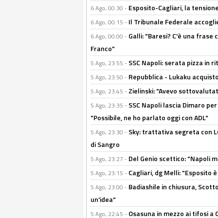
Esposito-Cagliari, la tensione
6 Ago, 00:30 -
Il Tribunale Federale accoglie 
6 Ago, 00:15 -
Galli: "Baresi? C'è una frase
6 Ago, 00:00 -
Franco"
SSC Napoli: serata pizza in ri
5 Ago, 23:55 -
Repubblica - Lukaku acquisto
5 Ago, 23:50 -
Zielinski: "Avevo sottovaluta
5 Ago, 23:45 -
SSC Napoli lascia Dimaro per 
5 Ago, 23:35 -
"Possibile, ne ho parlato oggi con ADL"
Sky: trattativa segreta con 
5 Ago, 23:30 -
di Sangro
Del Genio scettico: "Napoli m
5 Ago, 23:27 -
Cagliari, dg Melli: "Esposito
5 Ago, 23:15 -
Badiashile in chiusura, Scotto
5 Ago, 23:00 -
un'idea"
Osasuna in mezzo ai tifosi a 
5 Ago, 22:45 -