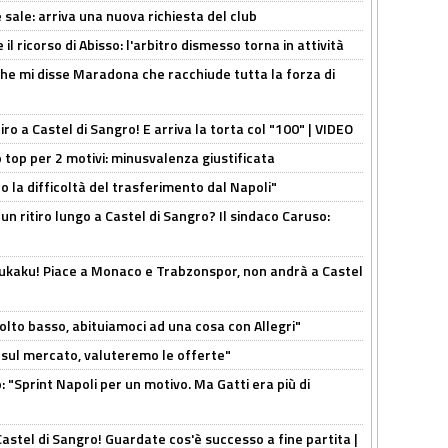
 sale: arriva una nuova richiesta del club
il ricorso di Abisso: l'arbitro dismesso torna in attività
 che mi disse Maradona che racchiude tutta la forza di
tiro a Castel di Sangro! E arriva la torta col "100" | VIDEO
 top per 2 motivi: minusvalenza giustificata
to la difficoltà del trasferimento dal Napoli"
un ritiro lungo a Castel di Sangro? Il sindaco Caruso:
Lukaku! Piace a Monaco e Trabzonspor, non andrà a Castel
olto basso, abituiamoci ad una cosa con Allegri"
 è sul mercato, valuteremo le offerte"
: "Sprint Napoli per un motivo. Ma Gatti era più di
Castel di Sangro! Guardate cos'è successo a fine partita |