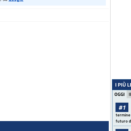
I PIÙ 
OGGI
I
#1
termine 
futuro d