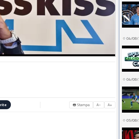
04/08/
04/08/
🖶 Stampa
A−
A+
rite
05/08/