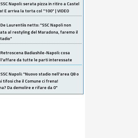
SSC Napoli: serata pizza in ritiro a Castel
o! E arriva la torta col "100" | VIDEO
De Laurentiis netto: "SSC Napoli non
ata al restyling del Maradona, faremo il
tadio"
Retroscena Badiashile-Napoli: cosa
ull'affare da tutte le parti interessate
SSC Napoli: "Nuovo stadio nell'area Q8 o
i tifosi che il Comune ci frena!
a? Da demolire e rifare da 0"