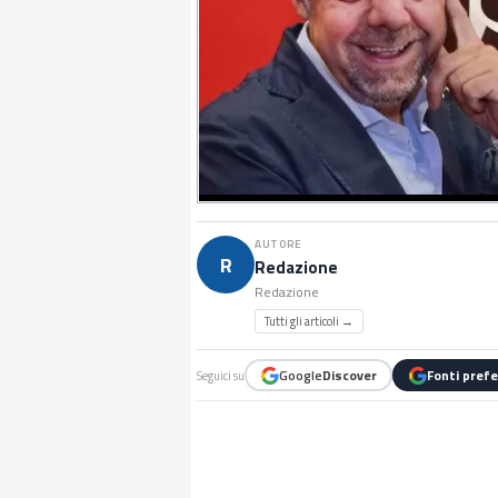
AUTORE
R
Redazione
Redazione
Tutti gli articoli →
Google
Discover
Fonti prefe
Seguici su