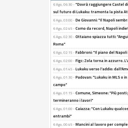
"Dovrà raggiungere Castel di
6 Ago, 06:30 -
sul futuro di Lukaku: tramonta la pista A
De Giovanni: "Il Napoli sembr
6 Ago, 03:00 -
Como da record, Napoli indiet
6 Ago, 02:45 -
Ottaiano spiazza tutti: "Ang
6 Ago, 02:30 -
Roma"
Fabbroni: "Il piano del Napoli
6 Ago, 02:15 -
Figc: Zola torna in azzurro. L
6 Ago, 02:00 -
Lukaku verso l'addio: dall'Am
6 Ago, 01:45 -
Padovan: "Lukaku in MLS o in
6 Ago, 01:30 -
campo"
Comune, Simeone: "Più posti
6 Ago, 01:15 -
termineranno i lavori"
Caiazza: "Con Lukaku qualcos
6 Ago, 01:00 -
entrambi"
Mancini al lavoro per completa
6 Ago, 00:45 -