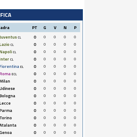
IFICA
uadra
PT
G
V
N
P
Juventus
0
0
0
0
0
CL
Lazio
0
0
0
0
0
CL
Napoli
0
0
0
0
0
CL
Inter
0
0
0
0
0
CL
Fiorentina
0
0
0
0
0
EL
Roma
0
0
0
0
0
ECL
Milan
0
0
0
0
0
Udinese
0
0
0
0
0
Bologna
0
0
0
0
0
Lecce
0
0
0
0
0
Parma
0
0
0
0
0
Torino
0
0
0
0
0
Atalanta
0
0
0
0
0
Genoa
0
0
0
0
0