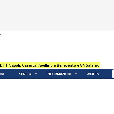
0
 DTT Napoli, Caserta, Avellino e Benevento e 84 Salerno
UM
SERIE A
INFORMAZIONI
WEB TV