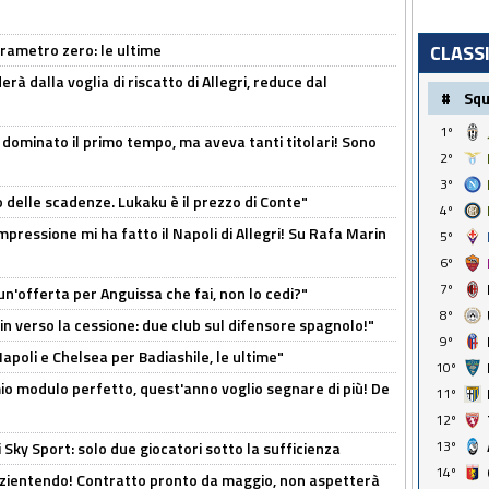
arametro zero: le ultime
CLASS
à dalla voglia di riscatto di Allegri, reduce dal
#
Sq
1º
 dominato il primo tempo, ma aveva tanti titolari! Sono
2º
3º
o delle scadenze. Lukaku è il prezzo di Conte"
4º
mpressione mi ha fatto il Napoli di Allegri! Su Rafa Marin
5º
6º
7º
un'offerta per Anguissa che fai, non lo cedi?"
8º
n verso la cessione: due club sul difensore spagnolo!"
9º
 Napoli e Chelsea per Badiashile, le ultime"
10º
l mio modulo perfetto, quest'anno voglio segnare di più! De
11º
12º
13º
 Sky Sport: solo due giocatori sotto la sufficienza
14º
azientendo! Contratto pronto da maggio, non aspetterà