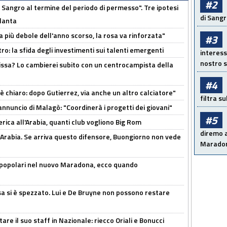
#2
 Sangro al termine del periodo di permesso". Tre ipotesi
di Sangr
tlanta
a più debole dell'anno scorso, la rosa va rinforzata"
#3
ro: la sfida degli investimenti sui talenti emergenti
interess
nostro s
uissa? Lo cambierei subito con un centrocampista della
#4
 è chiaro: dopo Gutierrez, via anche un altro calciatore"
filtra s
'annuncio di Malagò: "Coordinerà i progetti dei giovani"
#5
erica all'Arabia, quanti club vogliono Big Rom
diremo a
 Arabia. Se arriva questo difensore, Buongiorno non vede
Maradon
 popolari nel nuovo Maradona, ecco quando
a si è spezzato. Lui e De Bruyne non possono restare
re il suo staff in Nazionale: riecco Oriali e Bonucci