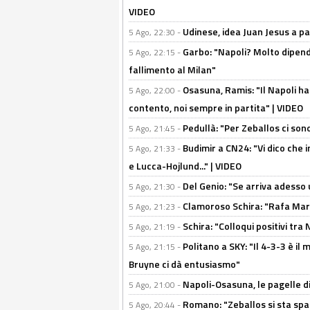
VIDEO
Udinese, idea Juan Jesus a p
5 Ago, 22:30 -
Garbo: "Napoli? Molto dipender
5 Ago, 22:15 -
fallimento al Milan"
Osasuna, Ramis: "Il Napoli ha
5 Ago, 22:00 -
contento, noi sempre in partita" | VIDEO
Pedullà: "Per Zeballos ci son
5 Ago, 21:45 -
Budimir a CN24: "Vi dico che i
5 Ago, 21:33 -
e Lucca-Hojlund..." | VIDEO
Del Genio: "Se arriva adesso 
5 Ago, 21:30 -
Clamoroso Schira: "Rafa Mari
5 Ago, 21:23 -
Schira: "Colloqui positivi tra
5 Ago, 21:19 -
Politano a SKY: "Il 4-3-3 è i
5 Ago, 21:15 -
Bruyne ci dà entusiasmo"
Napoli-Osasuna, le pagelle di
5 Ago, 21:00 -
Romano: "Zeballos si sta sp
5 Ago, 20:44 -