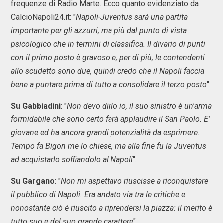
frequenze di Radio Marte. Ecco quanto evidenziato da
CalcioNapoli24.it: "
Napoli-Juventus sarà una partita
importante per gli azzurri, ma più dal punto di vista
psicologico che in termini di classifica. Il divario di punti
con il primo posto è gravoso e, per di più, le contendenti
allo scudetto sono due, quindi credo che il Napoli faccia
bene a puntare prima di tutto a consolidare il terzo posto
".
Su Gabbiadini
: "
Non devo dirlo io, il suo sinistro è un'arma
formidabile che sono certo farà applaudire il San Paolo. E'
giovane ed ha ancora grandi potenzialità da esprimere.
Tempo fa Bigon me lo chiese, ma alla fine fu la Juventus
ad acquistarlo soffiandolo al Napoli
".
Su Gargano
: "
Non mi aspettavo riuscisse a riconquistare
il pubblico di Napoli. Era andato via tra le critiche e
nonostante ciò è riuscito a riprendersi la piazza: il merito è
tutto suo e del suo grande carattere
".