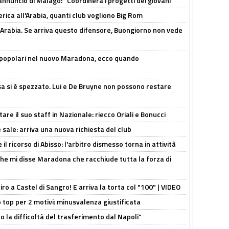
'annuncio di Malagò: "Coordinerà i progetti dei giovani"
erica all'Arabia, quanti club vogliono Big Rom
 Arabia. Se arriva questo difensore, Buongiorno non vede
 popolari nel nuovo Maradona, ecco quando
a si è spezzato. Lui e De Bruyne non possono restare
re il suo staff in Nazionale: riecco Oriali e Bonucci
 sale: arriva una nuova richiesta del club
il ricorso di Abisso: l'arbitro dismesso torna in attività
 che mi disse Maradona che racchiude tutta la forza di
tiro a Castel di Sangro! E arriva la torta col "100" | VIDEO
 top per 2 motivi: minusvalenza giustificata
to la difficoltà del trasferimento dal Napoli"