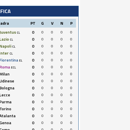
IFICA
uadra
PT
G
V
N
P
Juventus
0
0
0
0
0
CL
Lazio
0
0
0
0
0
CL
Napoli
0
0
0
0
0
CL
Inter
0
0
0
0
0
CL
Fiorentina
0
0
0
0
0
EL
Roma
0
0
0
0
0
ECL
Milan
0
0
0
0
0
Udinese
0
0
0
0
0
Bologna
0
0
0
0
0
Lecce
0
0
0
0
0
Parma
0
0
0
0
0
Torino
0
0
0
0
0
Atalanta
0
0
0
0
0
Genoa
0
0
0
0
0
Como
0
0
0
0
0