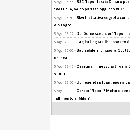
SSC Napoli lascia Dimaro per 
5 Ago, 23:35 -
"Possibile, ne ho parlato oggi con ADL"
Sky: trattativa segreta con 
5 Ago, 23:30 -
di Sangro
Del Genio scettico: "Napoli m
5 Ago, 23:27 -
Cagliari, dg Melli: "Esposito
5 Ago, 23:15 -
Badiashile in chiusura, Scotto
5 Ago, 23:00 -
un'idea"
Osasuna in mezzo ai tifosi a 
5 Ago, 22:45 -
VIDEO
Udinese, idea Juan Jesus a p
5 Ago, 22:30 -
Garbo: "Napoli? Molto dipender
5 Ago, 22:15 -
fallimento al Milan"