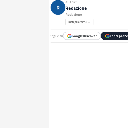
AUTORE
R
Redazione
Redazione
Tutti gli articoli →
Google
Discover
Fonti prefe
Seguici su