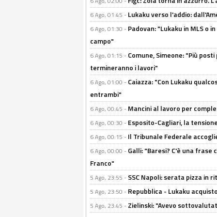
Figc: Zola torna in azzurro. L
6 Ago, 02:00 -
Lukaku verso l'addio: dall'Am
6 Ago, 01:45 -
Padovan: "Lukaku in MLS o in
6 Ago, 01:30 -
campo"
Comune, Simeone: "Più posti
6 Ago, 01:15 -
termineranno i lavori"
Caiazza: "Con Lukaku qualcos
6 Ago, 01:00 -
entrambi"
Mancini al lavoro per completa
6 Ago, 00:45 -
Esposito-Cagliari, la tensione
6 Ago, 00:30 -
Il Tribunale Federale accoglie 
6 Ago, 00:15 -
Galli: "Baresi? C'è una frase
6 Ago, 00:00 -
Franco"
SSC Napoli: serata pizza in ri
5 Ago, 23:55 -
Repubblica - Lukaku acquisto
5 Ago, 23:50 -
Zielinski: "Avevo sottovaluta
5 Ago, 23:45 -