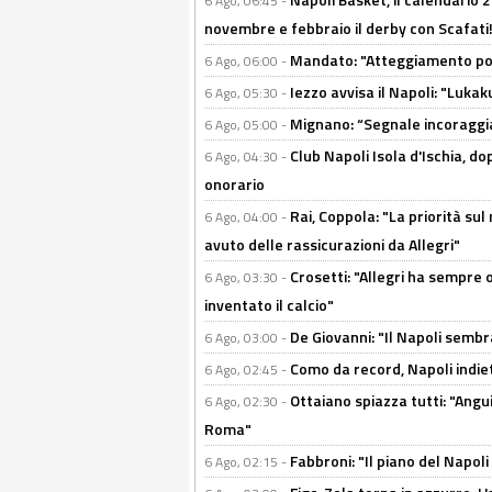
6 Ago, 06:45 -
novembre e febbraio il derby con Scafati!
Mandato: "Atteggiamento posi
6 Ago, 06:00 -
Iezzo avvisa il Napoli: "Lukaku
6 Ago, 05:30 -
Mignano: “Segnale incoraggi
6 Ago, 05:00 -
Club Napoli Isola d'Ischia, 
6 Ago, 04:30 -
onorario
Rai, Coppola: "La priorità su
6 Ago, 04:00 -
avuto delle rassicurazioni da Allegri"
Crosetti: "Allegri ha sempre o
6 Ago, 03:30 -
inventato il calcio"
De Giovanni: "Il Napoli sembr
6 Ago, 03:00 -
Como da record, Napoli indiet
6 Ago, 02:45 -
Ottaiano spiazza tutti: "Ang
6 Ago, 02:30 -
Roma"
Fabbroni: "Il piano del Napoli
6 Ago, 02:15 -