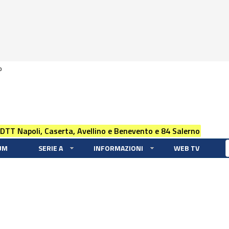
0
 DTT Napoli, Caserta, Avellino e Benevento e 84 Salerno
UM
SERIE A
INFORMAZIONI
WEB TV