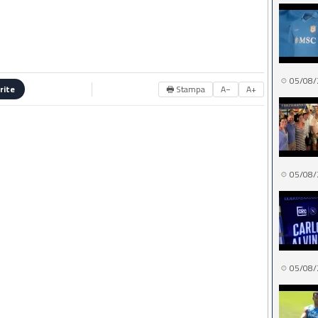
05/08/
🖶 Stampa
A−
A+
rite
05/08/
05/08/