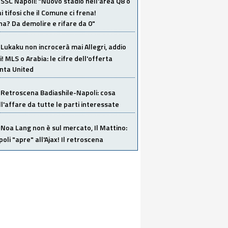
SSC Napoli: "Nuovo stadio nell'area Q8 o
i tifosi che il Comune ci frena!
a? Da demolire e rifare da 0"
Lukaku non incrocerà mai Allegri, addio
i! MLS o Arabia: le cifre dell'offerta
anta United
Retroscena Badiashile-Napoli: cosa
ull'affare da tutte le parti interessate
Noa Lang non è sul mercato, Il Mattino:
poli "apre" all'Ajax! Il retroscena