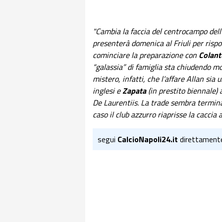
"Cambia la faccia del centrocampo del
presenterà domenica al Friuli per ris
cominciare la preparazione con
Colan
“galassia” di famiglia sta chiudendo mol
mistero, infatti, che l’affare Allan sia
inglesi e
Zapata
(in prestito biennale)
De Laurentiis. La trade sembra termina
caso il club azzurro riaprisse la caccia 
segui
CalcioNapoli24.it
direttament