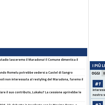
 stadio lasceremo il Maradona! Il Comune dimentica il
I PIÙ 
ando Romelu potrebbe vedersi a Castel di Sangro
OGGI
I
oli non interessata al restyling del Maradona, faremo il
#1
interess
are il suo contributo, Lukaku? La cessione aprirebbe le
nostro s
#2
 2026-27: debutto in trasferta con la Maxima Roma, a