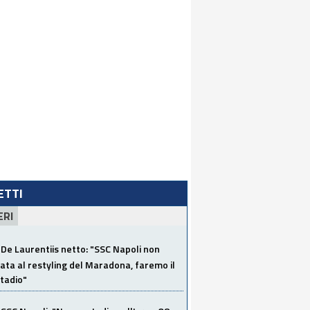
LETTI
ERI
De Laurentiis netto: "SSC Napoli non
ata al restyling del Maradona, faremo il
tadio"