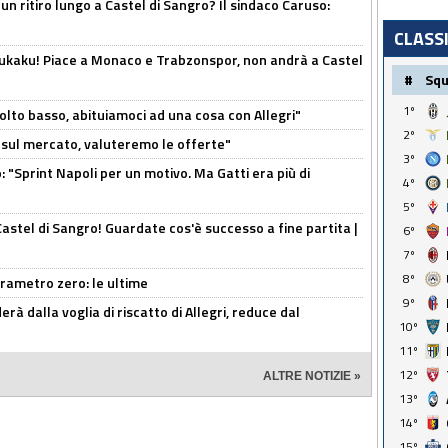
un ritiro lungo a Castel di Sangro? Il sindaco Caruso:
CLASS
Lukaku! Piace a Monaco e Trabzonspor, non andrà a Castel
#
Sq
1º
olto basso, abituiamoci ad una cosa con Allegri"
2º
 è sul mercato, valuteremo le offerte"
3º
: "Sprint Napoli per un motivo. Ma Gatti era più di
4º
5º
Castel di Sangro! Guardate cos'è successo a fine partita |
6º
7º
8º
arametro zero: le ultime
9º
à dalla voglia di riscatto di Allegri, reduce dal
10º
11º
12º
ALTRE NOTIZIE »
13º
14º
15º