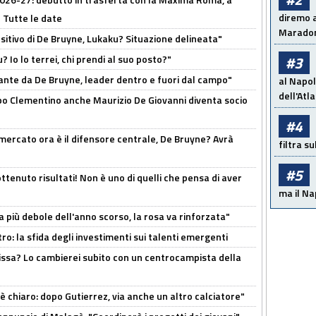
diremo a
 Tutte le date
Maradon
tivo di De Bruyne, Lukaku? Situazione delineata"
? Io lo terrei, chi prendi al suo posto?"
#3
ante da De Bruyne, leader dentro e fuori dal campo"
al Napol
dell'Atl
dopo Clementino anche Maurizio De Giovanni diventa socio
#4
l mercato ora è il difensore centrale, De Bruyne? Avrà
filtra s
#5
ttenuto risultati! Non è uno di quelli che pensa di aver
ma il Na
a più debole dell'anno scorso, la rosa va rinforzata"
ro: la sfida degli investimenti sui talenti emergenti
uissa? Lo cambierei subito con un centrocampista della
 è chiaro: dopo Gutierrez, via anche un altro calciatore"