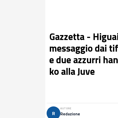
Gazzetta - Higuai
messaggio dai tifo
e due azzurri han
ko alla Juve
AUTORE
R
Redazione