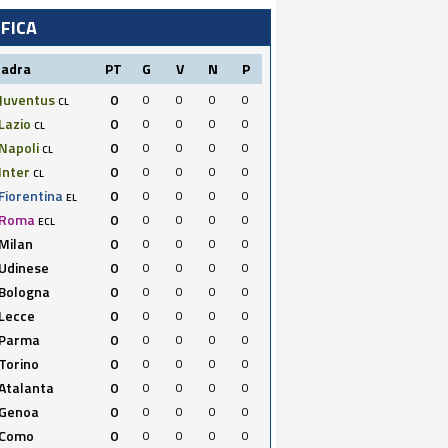
IFICA
uadra
PT
G
V
N
P
Juventus
0
0
0
0
0
CL
Lazio
0
0
0
0
0
CL
Napoli
0
0
0
0
0
CL
Inter
0
0
0
0
0
CL
Fiorentina
0
0
0
0
0
EL
Roma
0
0
0
0
0
ECL
Milan
0
0
0
0
0
Udinese
0
0
0
0
0
Bologna
0
0
0
0
0
Lecce
0
0
0
0
0
Parma
0
0
0
0
0
Torino
0
0
0
0
0
Atalanta
0
0
0
0
0
Genoa
0
0
0
0
0
Como
0
0
0
0
0