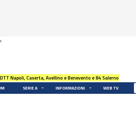
0
 DTT Napoli, Caserta, Avellino e Benevento e 84 Salerno
UM
SERIE A
INFORMAZIONI
WEB TV