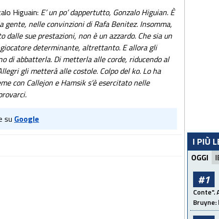
zalo Higuain:
E’ un po’ dappertutto, Gonzalo Higuian. È
lla gente, nelle convinzioni di Rafa Benitez. Insomma,
to dalle sue prestazioni, non è un azzardo. Che sia un
 giocatore determinante, altrettanto. E allora gli
no di abbatterla. Di metterla alle corde, riducendo al
legri gli metterà alle costole. Colpo del ko. Lo ha
nsieme con Callejon e Hamsik s’è esercitato nelle
provarci.
e su
Google
I PIÙ 
OGGI
I
#1
Conte". 
Bruyne: 