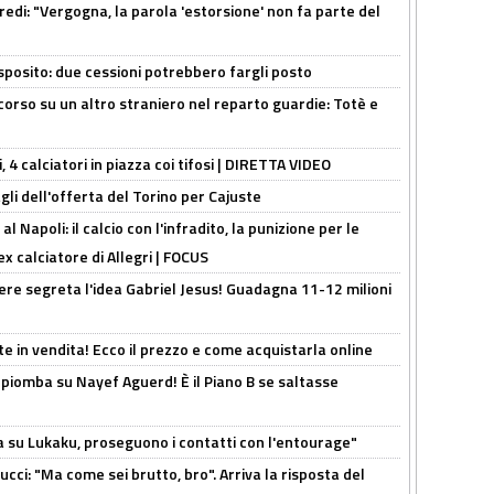
redi: "Vergogna, la parola 'estorsione' non fa parte del
sposito: due cessioni potrebbero fargli posto
 corso su un altro straniero nel reparto guardie: Totè e
, 4 calciatori in piazza coi tifosi | DIRETTA VIDEO
gli dell'offerta del Torino per Cajuste
 Napoli: il calcio con l'infradito, la punizione per le
ex calciatore di Allegri | FOCUS
nere segreta l'idea Gabriel Jesus! Guadagna 11-12 milioni
e in vendita! Ecco il prezzo e come acquistarla online
li piomba su Nayef Aguerd! È il Piano B se saltasse
a su Lukaku, proseguono i contatti con l'entourage"
cci: "Ma come sei brutto, bro". Arriva la risposta del