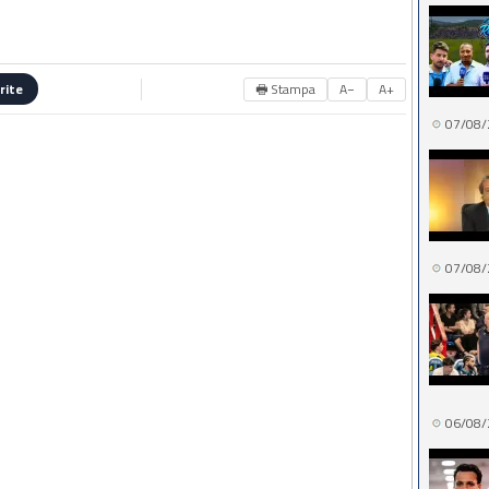
🖶 Stampa
A−
A+
rite
07/08/
07/08/
06/08/