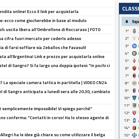
CLASS
ndita online! Ecco il link per acquistarla
yne: ecco come giocherebbe in base al modulo
#
Sq
oli: uscita libera all'Ombrellone di Roccaraso | FOTO
1º
una cifra fuori mercato per cederlo adesso
2º
3º
ia di farsi soffiare sia Zeballos che Favasuli!
4º
ta all'Argentina! Link e prezzo per acquistarla online
5º
el di Sangro? Si fa largo una doppia ipotesi: "In pochi ci
6º
7º
ri? La speciale camera tattica in partitella | VIDEO CN24
8º
9º
 di Sangro anticipata a lunedì sera alle 20.30, cambiato
10º
11º
è semplicemente impossibile! Vi spiego perché"
12º
ano conferma: "Contatti in corso! Ha lo stesso agente di
13º
14º
 Allegri ha le idee già chiare su come utilizzare il belga
15º