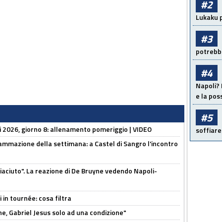
#2
Lukaku p
#3
potrebbe
#4
Napoli? 
e la pos
#5
li 2026, giorno 8: allenamento pomeriggio | VIDEO
soffiare
ammazione della settimana: a Castel di Sangro l'incontro
piaciuto". La reazione di De Bruyne vedendo Napoli-
 in tournée: cosa filtra
e, Gabriel Jesus solo ad una condizione"