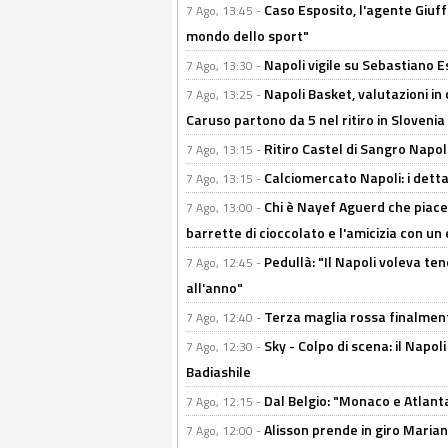
Caso Esposito, l'agente Giuff
7 Ago, 13:45 -
mondo dello sport"
Napoli vigile su Sebastiano E
7 Ago, 13:30 -
Napoli Basket, valutazioni in
7 Ago, 13:25 -
Caruso partono da 5 nel ritiro in Slovenia
Ritiro Castel di Sangro Napoli
7 Ago, 13:15 -
Calciomercato Napoli: i detta
7 Ago, 13:15 -
Chi è Nayef Aguerd che piace al
7 Ago, 13:00 -
barrette di cioccolato e l'amicizia con un 
Pedullà: "Il Napoli voleva te
7 Ago, 12:45 -
all'anno"
Terza maglia rossa finalment
7 Ago, 12:40 -
Sky - Colpo di scena: il Napo
7 Ago, 12:30 -
Badiashile
Dal Belgio: "Monaco e Atlant
7 Ago, 12:15 -
Alisson prende in giro Marianu
7 Ago, 12:00 -