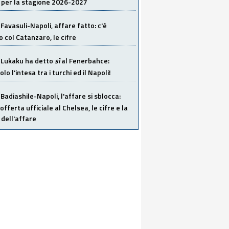
 per la stagione 2026-2027
Favasuli-Napoli, affare fatto: c'è
o col Catanzaro, le cifre
Lukaku ha detto
sì
al Fenerbahce:
o l'intesa tra i turchi ed il Napoli!
Badiashile-Napoli, l'affare si sblocca:
offerta ufficiale al Chelsea, le cifre e la
dell'affare