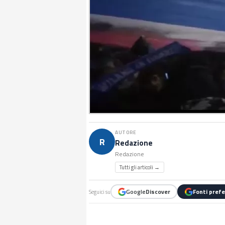
AUTORE
R
Redazione
Redazione
Tutti gli articoli →
Google
Discover
Fonti prefe
Seguici su