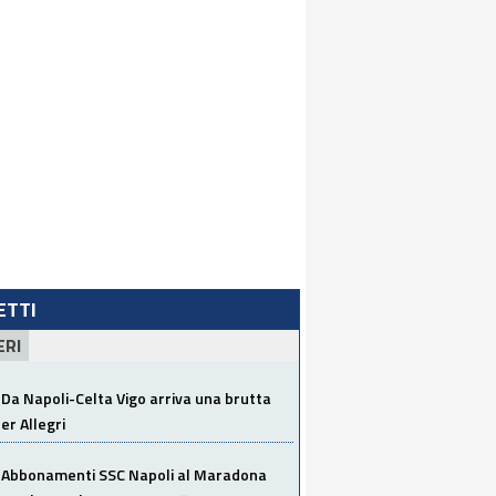
LETTI
ERI
Da Napoli-Celta Vigo arriva una brutta
per Allegri
Abbonamenti SSC Napoli al Maradona