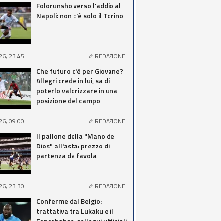
Folorunsho verso l'addio al
Napoli: non c'è solo il Torino
26, 23:45
REDAZIONE
Che futuro c'è per Giovane?
Allegri crede in lui, sa di
poterlo valorizzare in una
posizione del campo
26, 09:00
REDAZIONE
Il pallone della "Mano de
Dios" all'asta: prezzo di
partenza da favola
26, 23:30
REDAZIONE
Conferme dal Belgio:
trattativa tra Lukaku e il
Fenerbahce, colloqui ufficiali