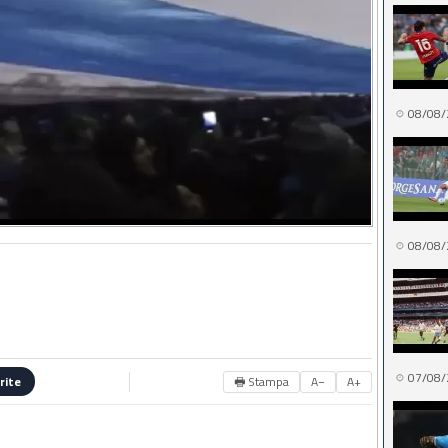
08/08/
08/08/
07/08/
🖶 Stampa
A−
A+
rite