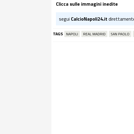
Clicca sulle immagini inedite
segui
CalcioNapoli24.it
direttament
TAGS
NAPOLI
REAL MADRID
SAN PAOLO