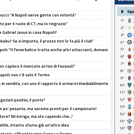
#
Sq
cci: “A Napoli serve gente con volontà”
1º
 per il ruolo di CT, ma lo ringrazio"
2º
 Gabriel Jesus in casa Napoli?
3º
kaku? Se si impunta, il prezzo non lo fa più il club”
4º
poli: "Il Fenerbahce tratta anche altri attaccanti, domani
5º
6º
7º
non capisco il mancato arrivo di Favasuli"
8º
poli: non c'è solo il Torino
9º
 in vendita, con uno il rapporto è ormai irrimediabilmente
10º
11º
oziati positivi, il punto"
12º
13º
n po' pesante, ma saremo pronti per il campionato!
14º
tore? Mi intriga, ma sto capendo che..."
15º
shile, intanto sfuma già un'altra idea
16º
e Catania, affronteranno Genoa e Parma