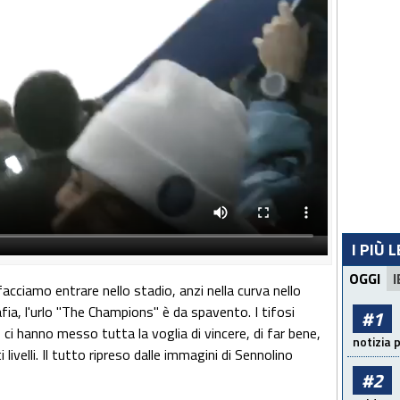
I PIÙ 
OGGI
I
facciamo entrare nello stadio, anzi nella curva nello
afia, l'urlo "The Champions" è da spavento. I tifosi
#1
o ci hanno messo tutta la voglia di vincere, di far bene,
notizia 
 livelli. Il tutto ripreso dalle immagini di Sennolino
#2