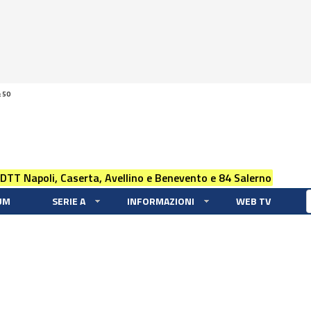
:50
 DTT Napoli, Caserta, Avellino e Benevento e 84 Salerno
UM
SERIE A
INFORMAZIONI
WEB TV