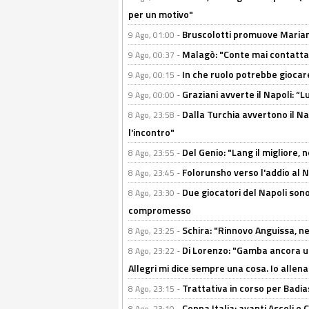
per un motivo"
Bruscolotti promuove Marianu
9 Ago, 01:00 -
Malagò: "Conte mai contattato
9 Ago, 00:37 -
In che ruolo potrebbe giocare
9 Ago, 00:15 -
Graziani avverte il Napoli: “Lu
9 Ago, 00:00 -
Dalla Turchia avvertono il Na
8 Ago, 23:58 -
l'incontro"
Del Genio: "Lang il migliore, 
8 Ago, 23:55 -
Folorunsho verso l'addio al Na
8 Ago, 23:45 -
Due giocatori del Napoli sono
8 Ago, 23:30 -
compromesso
Schira: "Rinnovo Anguissa, neg
8 Ago, 23:25 -
Di Lorenzo: "Gamba ancora u
8 Ago, 23:22 -
Allegri mi dice sempre una cosa. Io allena
Trattativa in corso per Badia
8 Ago, 23:15 -
Coppa Italia: avanti Ascoli 
8 Ago, 23:10 -