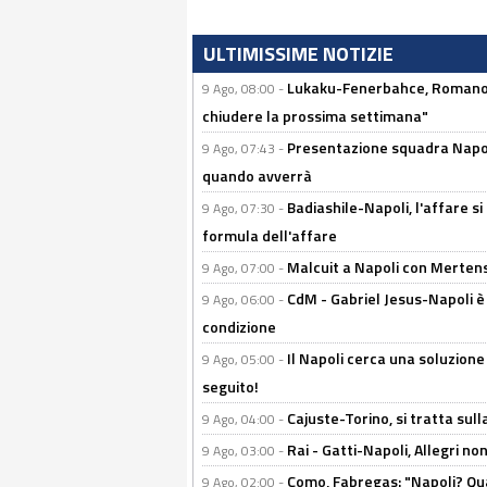
ULTIMISSIME NOTIZIE
Lukaku-Fenerbahce, Romano e
9 Ago, 08:00 -
chiudere la prossima settimana"
Presentazione squadra Napoli 
9 Ago, 07:43 -
quando avverrà
Badiashile-Napoli, l'affare si 
9 Ago, 07:30 -
formula dell'affare
Malcuit a Napoli con Mertens
9 Ago, 07:00 -
CdM - Gabriel Jesus-Napoli è
9 Ago, 06:00 -
condizione
Il Napoli cerca una soluzione
9 Ago, 05:00 -
seguito!
Cajuste-Torino, si tratta sull
9 Ago, 04:00 -
Rai - Gatti-Napoli, Allegri no
9 Ago, 03:00 -
Como, Fabregas: "Napoli? Qua
9 Ago, 02:00 -