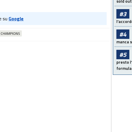
sold out
#3
e su
Google
l'accord
#4
CHAMPIONS
manca sol
#5
presto l'
formula 